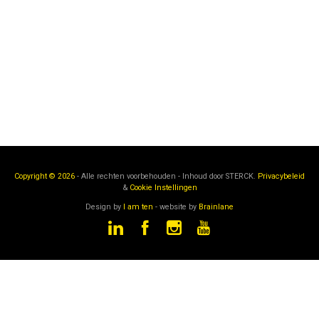
Copyright © 2026
- Alle rechten voorbehouden - Inhoud door
STERCK.
Privacybeleid
&
Cookie Instellingen
Design by
I am ten
- website by
Brainlane
STERCK
is een onderdeel van