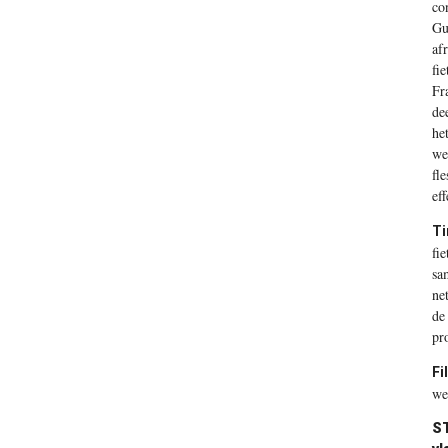
co
Gu
af
fi
Fr
de
he
we
fl
ef
Ti
fi
sa
ne
de
pr
Fil
we
S