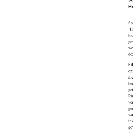
He
S
p
‘H
to
ge
we
de
Fi
on
ni
he
ge
Ri
ve
ge
wa
in
ge