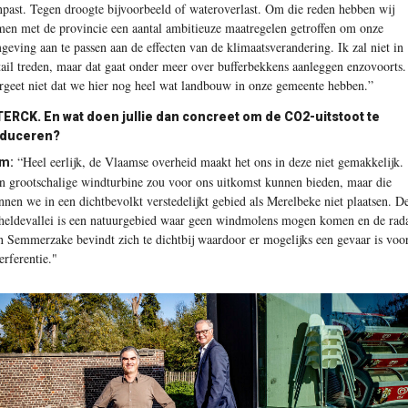
npast. Tegen droogte bijvoorbeeld of wateroverlast. Om die reden hebben wij
men met de provincie een aantal ambitieuze maatregelen getroffen om onze
geving aan te passen aan de effecten van de klimaatsverandering. Ik zal niet in
tail treden, maar dat gaat onder meer over bufferbekkens aanleggen enzovoorts.
rgeet niet dat we hier nog heel wat landbouw in onze gemeente hebben.”
TERCK.
En wat doen jullie dan concreet om de CO
2
-uitstoot te
educeren?
“Heel eerlijk, de Vlaamse overheid maakt het ons in deze niet gemakkelijk.
m:
n grootschalige windturbine zou voor ons uitkomst kunnen bieden, maar die
nnen we in een dichtbevolkt verstedelijkt gebied als Merelbeke niet plaatsen. D
heldevallei is een natuurgebied waar geen windmolens mogen komen en de rad
n Semmerzake bevindt zich te dichtbij waardoor er mogelijks een gevaar is voo
erferentie."