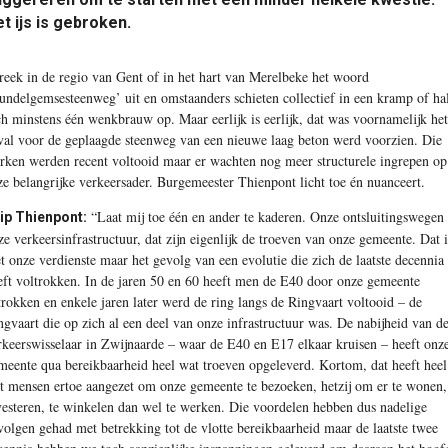
t ijs is gebroken.
reek in de regio van Gent of in het hart van Merelbeke het woord
undelgemsesteenweg’ uit en omstaanders schieten collectief in een kramp of ha
ch minstens één wenkbrauw op. Maar eerlijk is eerlijk, dat was voornamelijk het
val voor de geplaagde steenweg van een nieuwe laag beton werd voorzien. Die
rken werden recent voltooid maar er wachten nog meer structurele ingrepen op
ze belangrijke verkeersader. Burgemeester Thienpont licht toe én nuanceert.
“Laat mij toe één en ander te kaderen. Onze ontsluitingswegen
lip Thienpont:
ze verkeersinfrastructuur, dat zijn eigenlijk de troeven van onze gemeente. Dat i
et onze verdienste maar het gevolg van een evolutie die zich de laatste decennia
eft voltrokken. In de jaren 50 en 60 heeft men de E40 door onze gemeente
trokken en enkele jaren later werd de ring langs de Ringvaart voltooid – de
ngvaart die op zich al een deel van onze infrastructuur was. De nabijheid van d
rkeerswisselaar in Zwijnaarde – waar de E40 en E17 elkaar kruisen – heeft onz
meente qua bereikbaarheid heel wat troeven opgeleverd. Kortom, dat heeft heel
t mensen ertoe aangezet om onze gemeente te bezoeken, hetzij om er te wonen,
vesteren, te winkelen dan wel te werken. Die voordelen hebben dus nadelige
volgen gehad met betrekking tot de vlotte bereikbaarheid maar de laatste twee