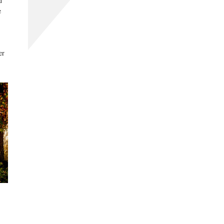
d
e
er