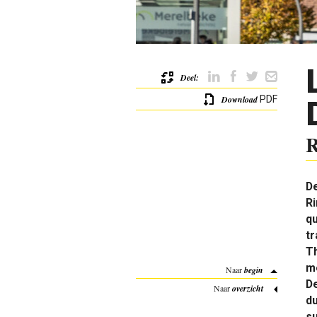
Deel:
Download
PDF
R
De
R
qu
tr
Th
m
Naar
begin
D
Naar
overzicht
du
s