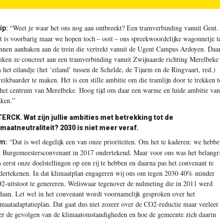
“Weet je waar het ons nog aan ontbreekt? Een tramverbinding vanuit Gent.
ip:
t is voorbarig maar we hopen toch – ooit – ons spreekwoordelijke wagonnetje t
nnen aanhaken aan de trein die vertrekt vanuit de Ugent Campus Ardoyen. Daa
nken ze concreet aan een tramverbinding vanuit Zwijnaarde richting Merelbeke
 het eilandje (het ‘eiland’ tussen de Schelde, de Tijarm en de Ringvaart, red.)
reikbaarder te maken. Het is een stille ambitie om die tramlijn door te trekken t
 het centrum van Merelbeke. Hoog tijd om daar een warme en luide ambitie van
ken.”
TERCK.
Wat zijn jullie ambities met betrekking tot de
imaatneutraliteit? 2030 is niet meer veraf.
“Dat is wel degelijk een van onze prioriteiten. Om het te kaderen: we hebb
m:
t Burgemeestersconvenant in 2017 ondertekend. Maar voor ons was het belangr
 eerst onze doelstellingen op een rij te hebben en daarna pas het convenant te
dertekenen. In dat klimaatplan engageren wij ons om tegen 2030 40% minder
O
2
-uitstoot te genereren. Weliswaar tegenover de nulmeting die in 2011 werd
daan. Let wel in het convenant wordt voornamelijk gesproken over het
imaatadaptatieplan. Dat gaat dus niet zozeer over de CO
2
-reductie maar veeleer
er de gevolgen van de klimaatomstandigheden en hoe de gemeente zich daarin