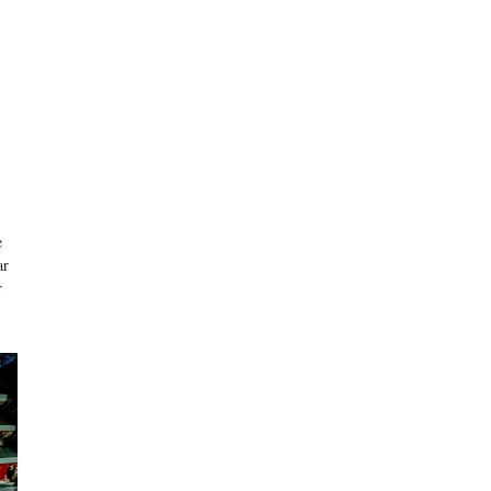
e
ar
r