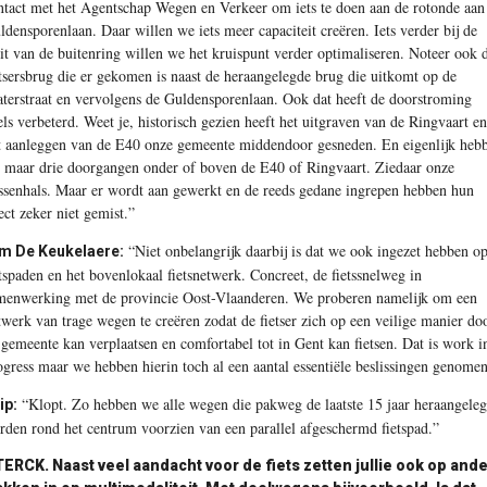
ntact met het Agentschap Wegen en Verkeer om iets te doen aan de rotonde aan
ldensporenlaan. Daar willen we iets meer capaciteit creëren. Iets verder bij de
rit van de buitenring willen we het kruispunt verder optimaliseren. Noteer ook 
etsersbrug die er gekomen is naast de heraangelegde brug die uitkomt op de
aterstraat en vervolgens de Guldensporenlaan. Ook dat heeft de doorstroming
els verbeterd. Weet je, historisch gezien heeft het uitgraven van de Ringvaart en
t aanleggen van de E40 onze gemeente middendoor gesneden. En eigenlijk heb
 maar drie doorgangen onder of boven de E40 of Ringvaart. Ziedaar onze
essenhals. Maar er wordt aan gewerkt en de reeds gedane ingrepen hebben hun
fect zeker niet gemist.”
“Niet onbelangrijk daarbij is dat we ook ingezet hebben o
m De Keukelaere:
etspaden en het bovenlokaal fietsnetwerk. Concreet, de fietssnelweg in
menwerking met de provincie Oost-Vlaanderen. We proberen namelijk om een
twerk van trage wegen te creëren zodat de fietser zich op een veilige manier do
 gemeente kan verplaatsen en comfortabel tot in Gent kan fietsen. Dat is work i
ogress maar we hebben hierin toch al een aantal essentiële beslissingen genomen
“Klopt. Zo hebben we alle wegen die pakweg de laatste 15 jaar heraangele
ip:
rden rond het centrum voorzien van een parallel afgeschermd fietspad.”
TERCK.
Naast veel aandacht voor de fiets zetten jullie ook op and