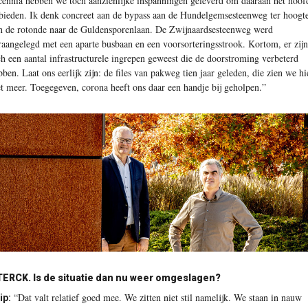
cennia hebben we toch aanzienlijke inspanningen geleverd om daaraan het hoof
 bieden. Ik denk concreet aan de bypass aan de Hundelgemsesteenweg ter hoogt
n de rotonde naar de Guldensporenlaan. De Zwijnaardsesteenweg werd
raangelegd met een aparte busbaan en een voorsorteringsstrook. Kortom, er zijn
ch een aantal infrastructurele ingrepen geweest die de doorstroming verbeterd
bben. Laat ons eerlijk zijn: de files van pakweg tien jaar geleden, die zien we hi
et meer. Toegegeven, corona heeft ons daar een handje bij geholpen.”
TERCK.
Is de situatie dan nu weer omgeslagen?
“Dat valt relatief goed mee. We zitten niet stil namelijk. We staan in nauw
ip: