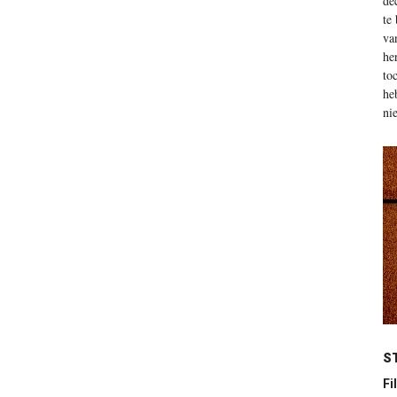
de
te
va
he
to
he
ni
S
Fil