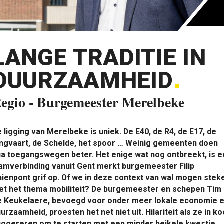
LANGE TRADITIE IN
DUURZAAMHEID
egio - Burgemeester Merelbeke
 ligging van Merelbeke is uniek. De E40, de R4, de E17, de
ingvaart, de Schelde, het spoor … Weinig gemeenten doen
a toegangswegen beter. Het enige wat nog ontbreekt, is e
amverbinding vanuit Gent merkt burgemeester Filip
ienpont grif op. Of we in deze context van wal mogen stek
et het thema mobiliteit? De burgemeester en schepen Tim
e Keukelaere, bevoegd voor onder meer lokale economie 
urzaamheid, proesten het net niet uit. Hilariteit als ze in ko
uggereren om te starten met een minder heikele kwestie.