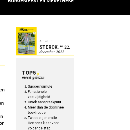
BURGEMEESTER MERELBEKE
Artikel uit:
22.
nr
STERCK
.
december 2022
TOP5
meest gelezen
Succesformule
en
Functionele
veelzijdigheid
Uniek aanspreekpunt
en
Meer dan de doorsnee
boekhouder
en
Tweede generatie
or
Hertsens klaar voor
volgende stap