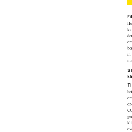
Fil
He
ku
de
om
be
in
ma
S
kl
Ti
he
om
on
C
ge
kl
ov