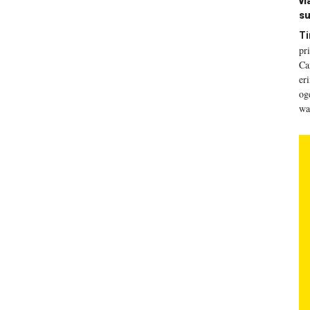
vl
su
Ti
pr
Ca
er
og
wa