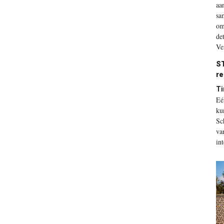
aa
sa
om
de
Ve
S
r
Ti
Eé
ku
Sc
va
int