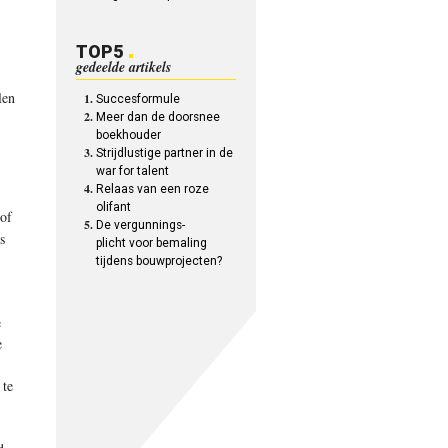
TOP5
gedeelde artikels
len
Succesformule
Meer dan de doorsnee
boekhouder
Strijdlustige partner in de
war for talent
Relaas van een roze
olifant
 of
De vergunnings-
s
plicht voor bemaling
tijdens bouwprojecten?
e
e
 te