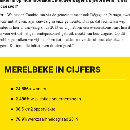
akken in op multimodaliteit. Met deelwagens bijvoorbeeld. Is dat
ccesvol?
“We bieden Cambio aan via de gemeente maar ook Dégage en Partago, twe
m:
ivate initiatieven, zijn aanwezig in onze gemeente. Dus ja, dat faciliteren wij.
mbio is hier al aanwezig sinds 2013 en wij hebben een overeenkomst met hen d
in voorziet dat het gemeentepersoneel gebruik maakt van hun wagens. Op dit
enblik gebruiken we vijf auto’s en dat breiden we verder uit met elektrische
gens. Kortom, die initiatieven draaien goed.”
MERELBEKE IN CIJFERS
24.886
inwoners
2.486
btw-plichtige ondernemingen
36,5
km2 oppervlakte
78,9%
werkzaamheidsgraad 2019