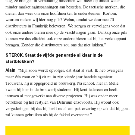
nog, ze brengen in verhouding misschien wel meer op omdat we er
minder marketinginspanningen aan besteden. De tactische merken, die
dienen dan weer om onze hoofdmerken te ondersteunen. Kortom,
waarom maken wij hier nog pils? Welnu, omdat we daarmee 70
distributeurs in Frankrijk beleveren. We zorgen er vervolgens voor dat
ook onze andere bieren mee op de vrachtwagen gaan. Dankzij onze pils
kunnen we dus efficiënt ook onze andere bieren tot bij het verkooppunt
brengen. Zonder die distributeurs zou ons dat niet lukken.”
STERCK.
Staat de vijfde generatie al klaar in de
startblokken?
“Mijn zoon wordt opvolger, dat staat al vast. Ik heb overigens
Alain:
maar één zoon en hij zit nu in zijn vierde jaar handelsingenieur.
Trouwens, hij is opgegroeid in brouwerij. Na school, hier in Melle,
kwam hij hier in de brouwerij studeren. Hij kent iedereen en heeft
intussen al meegewerkt aan diverse projecten. Hij was onder meer
betrokken bij het restylen van Delirium enzovoorts. Hij woont ook
vergaderingen bij dus hij heeft nu al een pak ervaring op zak dat hij goed
zal kunnen gebruiken als hij de fakkel overneemt.”