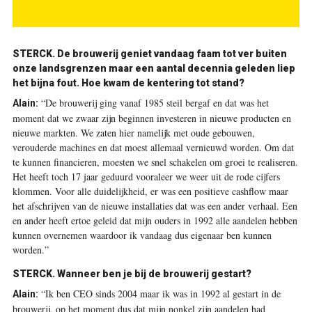
STERCK.
De brouwerij geniet vandaag faam tot ver buiten
onze landsgrenzen maar een aantal decennia geleden liep
het bijna fout. Hoe kwam de kentering tot stand?
“De brouwerij ging vanaf 1985 steil bergaf en dat was het
Alain:
moment dat we zwaar zijn beginnen investeren in nieuwe producten en
nieuwe markten. We zaten hier namelijk met oude gebouwen,
verouderde machines en dat moest allemaal vernieuwd worden. Om dat
te kunnen financieren, moesten we snel schakelen om groei te realiseren.
Het heeft toch 17 jaar geduurd vooraleer we weer uit de rode cijfers
klommen. Voor alle duidelijkheid, er was een positieve cashflow maar
het afschrijven van de nieuwe installaties dat was een ander verhaal. Een
en ander heeft ertoe geleid dat mijn ouders in 1992 alle aandelen hebben
kunnen overnemen waardoor ik vandaag dus eigenaar ben kunnen
worden.”
STERCK.
Wanneer ben je bij de brouwerij gestart?
“Ik ben CEO sinds 2004 maar ik was in 1992 al gestart in de
Alain:
brouwerij, op het moment dus dat mijn nonkel zijn aandelen had