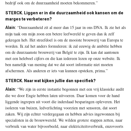
bedrijf ook om de duurzaamheid moeten bekommeren.”
STERCK.
Liggen er in die duurzaamheid ook kansen om de
marges te verbeteren?
“Duurzaamheid zit al meer dan 15 jaar in ons DNA. Ik zie het als
Alain:
mijn taak om mijn zoon een betere leefwereld te geven dan ik zelf
gekregen heb. Het streefdoel is om de mooiste brouwerij van Europa te
worden. Ik zal het anders formuleren: ik zal eeuwig de ambitie hebben
om de duurzaamste brouwerij van België te zijn. Ik kan dat aantonen
met een heleboel cijfers en die kan iedereen lezen op onze website. Ik
ben namelijk van mening dat we dat soort informatie niet moeten
afschermen. Als anderen er iets van kunnen opsteken, prima.”
STERCK.
Naar wat kijken jullie dan specifiek?
“We zijn in eerste instantie begonnen met een vrij klassieke audit
Alain:
die we door Engie hebben laten uitvoeren. Daar komen voor de hand
liggende ingrepen uit voort die inderdaad besparingen opleveren. Het
isoleren van buizen, ledverlichting voorzien met sensoren, dat soort
zaken. Wij zijn echter verdergegaan en hebben advies ingewonnen bij
specialisten in de brouwwereld. We wilden grotere stappen zetten, naar
verbruik van water bijvoorbeeld, naar elektriciteitsverbruik, enzovoorts