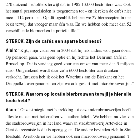
270 duizend hectoliters terwijl dat in 1985 13.000 hectoliters was. Ook
het aantal personeelsleden is toegenomen tot – en ik reken de cafés niet
mee – 114 personen. Op dit ogenblik hebben we 27 bierrecepten in ons
bezit terwijl dat vroeger maar één was. En we hebben ook meer dan 52
verschillende biermerken in portefeuille.”
STERCK.
Zijn de cafés een aparte business?
“Kijk, mijn vader zei in 2004 dat hij iets anders wou gaan doen.
Alain:
Op pensioen gaan, was geen optie en hij richtte het Delirium Café in
Brussel op. Dat is vandaag goed voor een omzet van meer dan 5 miljoen
euro. Omgerekend wordt daar zo’n 6000 hectoliter aan dranken
verkocht. Intussen heb ik ook het Waterhuis aan de Bierkant en het
Druppelkot overgenomen en zijn we ook gestart met microbrouwerijen.”
STERCK.
Waarom op locatie bierbrouwen terwijl je hier alle
tools hebt?
“Onze strategie met betrekking tot onze microbrouwerijen heeft
Alain:
alles te maken met het creëren van authenticiteit. We hebben nu vier van
die stadsbrouwerijen in het land waarvan stadsbrouwerij Artevelde in
Gent de recentste is die is opengegaan. De andere bevinden zich in Sint-
Idesbald, Averbode en we hebben ook een microbrouwerij genaamd ’t