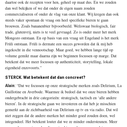
daartoe ook de recepten voor hen, geheel op maat dus. En we zouden
dan wel bekijken of we dat onder de eigen naam zouden
commercialiseren of onder de vlag van onze klant. Wij kregen dan ook
steeds vaker spontaan de vraag om heel specifieke bieren te gaan
brouwen. Zoals bananenbier bijvoorbeeld. Weliswaar biologisch, fair
trade, glutenvrij, niets is te veel gevraagd. Zo is onder meer het merk
Mongozo ontstaan. En op basis van een vraag uit Engeland is het merk
Früli ontstaan. Früli is dermate een succes geworden dat ik mij heb
ingekocht in die vennootschap. Maar goed, we hebben lange tijd op
volume gemikt maar daarna zijn we beginnen focussen op marge. Dat
betekent dat we meer focussen op authenticiteit, storytelling, lokale
eigenheid enzovoorts.”
STERCK.
Wat betekent dat dan concreet?
“Dat we focussen op onze strategische merken zoals Delirium, La
Alain:
Guillotine en Averbode. Waarmee ik bedoel dat we onze bieren hebben
ondergebracht in drie categorieën: strategisch, tactisch en ‘alle andere
bieren’. In de strategische gaan we investeren en dat heb je misschien
gemerkt aan de zichtbaarheid van Delirium op tv en via radio. Dat wil
niet zeggen dat de andere merken het minder goed zouden doen, wel
integendeel. Het betekent louter dat we ze minder ondersteunen. Meer