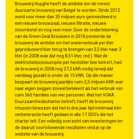
Brouwerij Huyghe heeft de ambitie om de meest
duurzame brouwerij van België te worden. Sinds 2012
werd voor meer dan 35 miljoen euro geïnvesteerd in
een nieuwe brouwzaal, nieuwe filtratie, nieuwe
stoomketel en nog veel meer. Door de ondertekening
van de Green Deal Brouwers in 2018 poneerde de
brouwerij de ambitie om het waterverbruik per liter
geproduceerd bier terug te brengen van 3,5 liter naar 3
liter (in 2008 was dat nog 8,51 liter, red.). Wat de
elektriciteitsconsumptie per hectoliter bier betreft, had
de brouwerij in 2008 nog 27,3 kWh nodig terwijl dat
vandaag gezakt is onder de 15 kWh. Op die manier
bespaart de brouwerij jaarlijks ruim 2,5 miljoen kWh wat
naar eigen zeggen zoveel betekent als het verbruik van
ruim 560 families van vier personen. Wat het VOKA
Duurzaamheidscharter betreft, heeft de brouwerij
intussen bewezen dat het in drie jaar tijd minimaal één
verbeteractie heeft gedaan in alle 17 SDG’s die het
charter telt. Een volledig overzicht van investeringen en
de daaruit voortvloeiende resultaten vind je op de
website van de brouwerij.