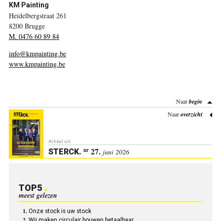
KM Painting
Heidelbergstraat 261
8200 Brugge
M. 0476 60 89 84
info@kmpainting.be
www.kmpainting.be
Naar
begin
Naar
overzicht
Artikel uit:
27.
nr
STERCK
.
juni 2026
TOP5
meest gelezen
Onze stock is uw stock
Wij maken circulair bouwen betaalbaar