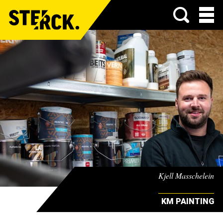
Menu
Kjell Masschelein
KM PAINTING