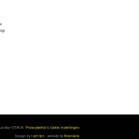
uw
ije
oud door
STERCK.
Privacybeleid
&
Cookie Instellingen
Design by
I am ten
- website by
Brainlane