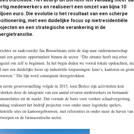
rtig medewerkers en realiseert een omzet van bijna 10
ljoen euro. Die evolutie is het resultaat van een scherpe
sitionering, met een duidelijke focus op nietresidentiële
ojecten en een strategische verankering in de
ergietransitie.
richter en zaakvoerder Jan Brusselmans zette de stap naar ondernemerschap
nuit een gemiste opportuniteit binnen de sector. “Die situatie heeft mij ertoe
ngezet om zelf te beginnen. In het begin deden we vooral lokale opdrachten, m
l met een duidelijke focus op industriële toepassingen: kmo’s, kantoren en grot
bouwen.” Die lijn werd consequent doorgetrokken.
n eerste groeiversnelling volgde in 2015, toen Brelco zijn activiteiten kon
rsterken door de integratie van een aantal ervaren medewerkers en bestaande
antenrelaties uit de markt. Dat vormde de basis voor verdere schaalvergroting.
ndaag realiseert het bedrijf projecten voor onder meer logistieke spelers,
dustriële sites en kantoorgebouwen, met referenties in onder meer de haven van
twerpen en de farmaceutische sector.