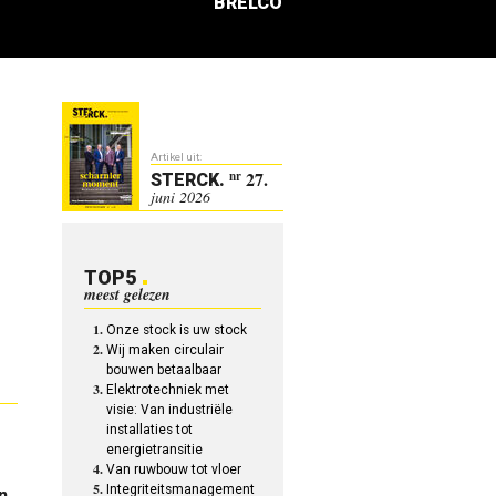
BRELCO
Artikel uit:
27.
nr
STERCK
.
juni 2026
TOP5
meest gelezen
Onze stock is uw stock
Wij maken circulair
bouwen betaalbaar
Elektrotechniek met
visie: Van industriële
installaties tot
energietransitie
Van ruwbouw tot vloer
Integriteitsmanagement
n