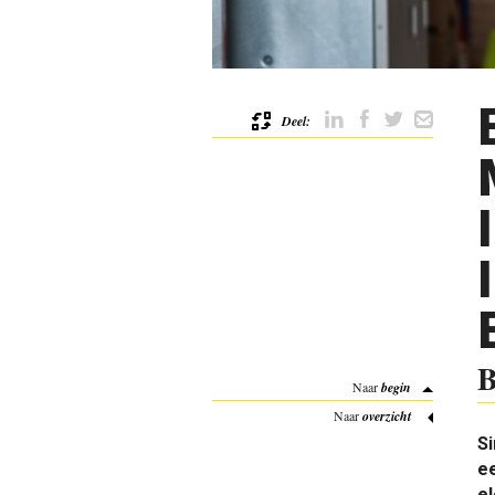
Deel:
B
Naar
begin
Naar
overzicht
Si
ee
el