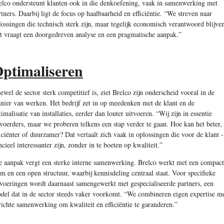
elco ondersteunt klanten ook in die denkoefening, vaak in samenwerking met
rtners. Daarbij ligt de focus op haalbaarheid en efficiëntie. “We streven naar
lossingen die technisch sterk zijn, maar tegelijk economisch verantwoord blijve
t vraagt een doorgedreven analyse en een pragmatische aanpak.”
ptimaliseren
ewel de sector sterk competitief is, ziet Brelco zijn onderscheid vooral in de
nier van werken. Het bedrijf zet in op meedenken met de klant en de
timalisatie van installaties, eerder dan louter uitvoeren. “Wij zijn in essentie
tvoerders, maar we proberen telkens een stap verder te gaan. Hoe kan het beter,
ficiënter of duurzamer? Dat vertaalt zich vaak in oplossingen die voor de klant ­
ncieel interessanter zijn, zonder in te boeten op kwaliteit.”
e aanpak vergt een sterke interne samenwerking. Brelco werkt met een compact
am en een open structuur, waarbij kennisdeling centraal staat. Voor speci­fieke
tvoeringen wordt daarnaast samengewerkt met gespecialiseerde partners, een
del dat in de sector steeds vaker voorkomt. “We combineren eigen expertise m
richte samenwerking om kwaliteit en efficiëntie te garanderen.”