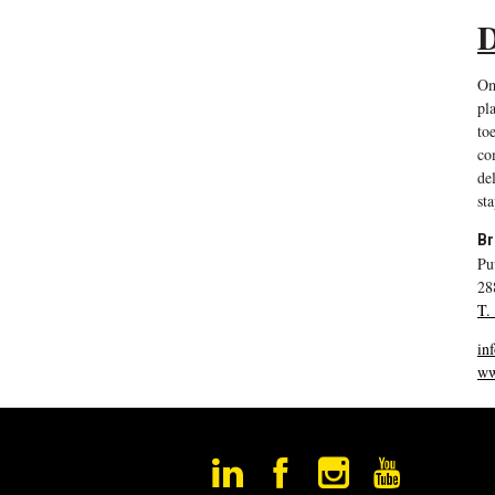
D
Om
pl
to
co
de
st
Br
Pu
28
T.
in
ww