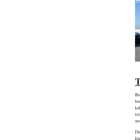
T
Br
be
ka
to
st
Di
kl