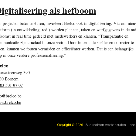
igitalisering als hefboom
 projecten beter te sturen, investeert Brelco ook in digitalisering. Via een nie
atform (in ontwikkeling, red.) worden plannen, taken en werfgegevens in de nab
ekomst in real time gedeeld met medewerkers en klanten. “Transparantie en
mmunicatie zijn cruciaal in onze sector. Door informatie sneller en correcter te
len, kunnen we fouten vermijden en effieciënter werken. Dat is een belangrijke
ap in onze verdere professionalisering.”
elco
ursesteenweg 390
80 Bornem
 03 501 97 07
fo@brelco.be
w.brelco.be
Copyright © 2026
- Alle rechten voorbehouden - Inh