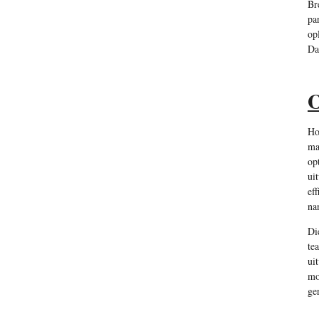
Br
pa
op
Da
O
Ho
ma
op
ui
ef
na
Di
te
ui
mo
ge