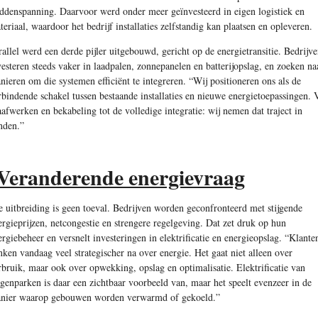
ddenspanning. Daarvoor werd onder meer geïnvesteerd in eigen logistiek en
teriaal, waardoor het bedrijf installaties zelfstandig kan plaatsen en opleveren.
rallel werd een derde pijler uitgebouwd, gericht op de energietransitie. Bedrijv
vesteren steeds vaker in laadpalen, zonnepanelen en batterijopslag, en zoeken na
nieren om die systemen efficiënt te integreren. “Wij positioneren ons als de
rbindende schakel tussen bestaande installaties en nieuwe energietoepassingen. 
aafwerken en bekabeling tot de volledige integratie: wij nemen dat traject in
nden.”
eranderende energievraag
e uitbreiding is geen toeval. Bedrijven worden geconfronteerd met stijgende
ergieprijzen, netcongestie en strengere regelgeving. Dat zet druk op hun
ergiebeheer en versnelt investeringen in elektri­ficatie en energieopslag. “Klante
nken vandaag veel strategischer na over energie. Het gaat niet alleen over
rbruik, maar ook over opwekking, opslag en optimalisatie. Elektri­ficatie van
genparken is daar een zichtbaar voorbeeld van, maar het speelt evenzeer in de
nier waarop gebouwen worden verwarmd of gekoeld.”