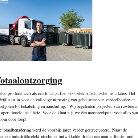
otaalontzorging
elco pro­ leert zich als een totaalpartner voor elektrotechnische installaties. Het
drijf staat in voor de volledige uitrusting van gebouwen: van verdeelborden en
belgoten tot bekabeling en aansluiting. “Wij begeleiden projecten van ruwbouw
t operationele installatie. Voor de klant zijn we één aanspreekpunt voor alles wa
room door loopt.”
e totaalbenadering werd de voorbije jaren verder gestructureerd. Naast de
assieke industriële elektrotechniek ontwikkelde Brelco een aparte divisie rond