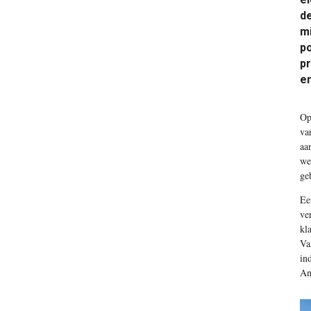
de
mi
po
pr
en
Op
va
aa
we
ge
Ee
ve
kl
Va
in
An