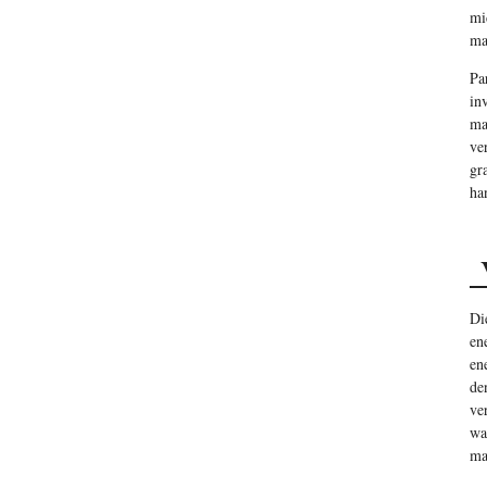
mi
ma
Pa
in
ma
ve
gr
ha
V
Di
en
en
de
ve
wa
ma