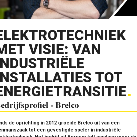
ELEKTROTECHNIEK
MET VISIE: VAN
INDUSTRIËLE
INSTALLATIES TOT
ENERGIETRANSITIE
edrijfsprofiel - Brelco
nds de oprichting in 2012 groeide Brelco uit van een
nmanszaak tot een gevestigde speler in industriële
ektrotechniek. Het bedrijf uit Bornem telt vandaag meer da