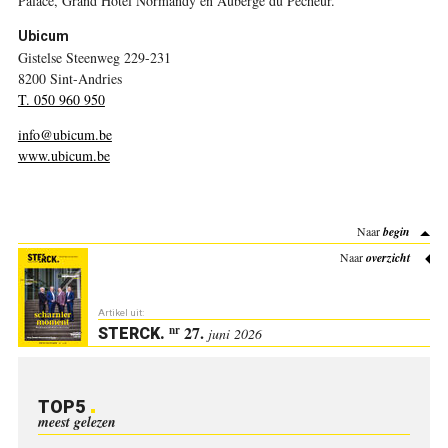
Palace, Grand Hotel Normandy en Auberge du Pêcheur.
Ubicum
Gistelse Steenweg 229-231
8200 Sint-Andries
T. 050 960 950
info@ubicum.be
www.ubicum.be
Naar
begin
Naar
overzicht
Artikel uit:
27.
nr
STERCK
.
juni 2026
TOP5
meest gelezen