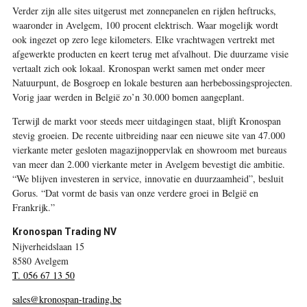
Verder zijn alle sites uitgerust met zonnepanelen en rijden heftrucks,
waaronder in Avelgem, 100 procent elektrisch. Waar mogelijk wordt
ook ingezet op zero lege kilometers. Elke vrachtwagen vertrekt met
afgewerkte producten en keert terug met afvalhout. Die duurzame visie
vertaalt zich ook lokaal. Kronospan werkt samen met onder meer
Natuurpunt, de Bosgroep en lokale besturen aan herbebossingsprojecten.
Vorig jaar werden in België zo’n 30.000 bomen aangeplant.
Terwijl de markt voor steeds meer uitdagingen staat, blijft Kronospan
stevig groeien. De recente uitbreiding naar een nieuwe site van 47.000
vierkante meter gesloten magazijnoppervlak en showroom met bureaus
van meer dan 2.000 vierkante meter in Avelgem bevestigt die ambitie.
“We blijven investeren in service, innovatie en duurzaamheid”, besluit
Gorus. “Dat vormt de basis van onze verdere groei in België en
Frankrijk.”
Kronospan Trading NV
Nijverheidslaan 15
8580 Avelgem
T. 056 67 13 50
sales@kronospan-trading.be