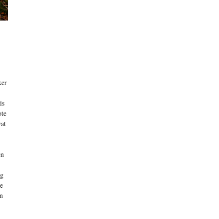
ker
is
ote
wat
en
ng
de
en