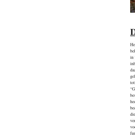
D
He
be
in
in
da
ge
to
“G
be
he
be
di
ve
vo
fu