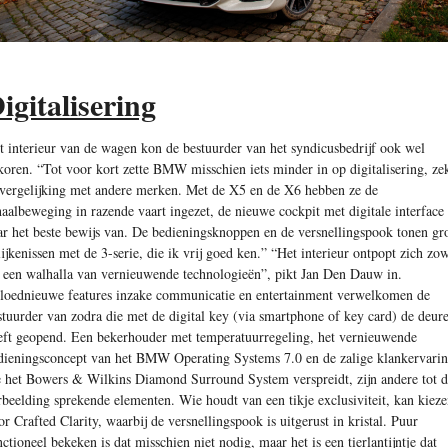
igitalisering
t interieur van de wagen kon de bestuurder van het syndicusbedrijf ook wel
koren. “Tot voor kort zette BMW misschien iets minder in op digitalisering, ze
 vergelijking met andere merken. Met de X5 en de X6 hebben ze de
haalbeweging in razende vaart ingezet, de nieuwe cockpit met digitale interface 
ar het beste bewijs van. De bedieningsknoppen en de versnellingspook tonen gr
lijkenissen met de 3-serie, die ik vrij goed ken.” “Het interieur ontpopt zich zo
t een walhalla van vernieuwende technologieën”, pikt Jan Den Dauw in.
loednieuwe features inzake communicatie en entertainment verwelkomen de
stuurder van zodra die met de digital key (via smartphone of key card) de deur
eft geopend. Een bekerhouder met temperatuurregeling, het vernieuwende
dieningsconcept van het BMW Operating Systems 7.0 en de zalige klankervari
e het Bowers & Wilkins Diamond Surround System verspreidt, zijn andere tot 
rbeelding sprekende elementen. Wie houdt van een tikje exclusiviteit, kan kiez
or Crafted Clarity, waarbij de versnellingspook is uitgerust in kristal. Puur
nctioneel bekeken is dat misschien niet nodig, maar het is een tierlantijntje dat