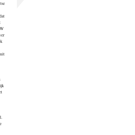
tse
dat
t
MW
ver
ok
uit
s
ijk
et
l.
e