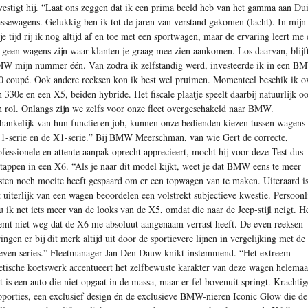
vestigt hij. “Laat ons zeggen dat ik een prima beeld heb van het gamma aan Dui
assewagens. Gelukkig ben ik tot de jaren van verstand gekomen (lacht). In mijn
ije tijd rij ik nog altijd af en toe met een sportwagen, maar de ervaring leert me 
t geen wagens zijn waar klanten je graag mee zien aankomen. Los daarvan, blijf
W mijn nummer één. Van zodra ik zelfstandig werd, investeerde ik in een B
0 coupé. Ook andere reeksen kon ik best wel pruimen. Momenteel beschik ik o
n 330e en een X5, beiden hybride. Het fiscale plaatje speelt daarbij natuurlijk o
n rol. Onlangs zijn we zelfs voor onze fleet overgeschakeld naar BMW.
hankelijk van hun functie en job, kunnen onze bedienden kiezen tussen wagens 
 1-serie en de X1-serie.” Bij BMW Meerschman, van wie Gert de correcte,
ofessionele en attente aanpak oprecht apprecieert, mocht hij voor deze Test dus
stappen in een X6. “Als je naar dit model kijkt, weet je dat BMW eens te meer
sten noch moeite heeft gespaard om er een topwagen van te maken. Uiteraard i
t uiterlijk van een wagen beoordelen een volstrekt subjectieve kwestie. Persoonl
u ik net iets meer van de looks van de X5, omdat die naar de Jeep-stijl neigt. H
emt niet weg dat de X6 me absoluut aangenaam verrast heeft. De even reeksen
ringen er bij dit merk altijd uit door de sportievere lijnen in vergelijking met de
even series.” Fleetmanager Jan Den Dauw knikt instemmend. “Het extreem
letische koetswerk accentueert het zelfbewuste karakter van deze wagen helemaa
t is een auto die niet opgaat in de massa, maar er fel bovenuit springt. Krachtig
oporties, een exclusief design én de exclusieve BMW-nieren Iconic Glow die de