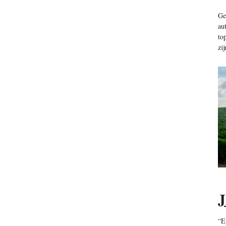
Ge
au
to
zi
J
“E