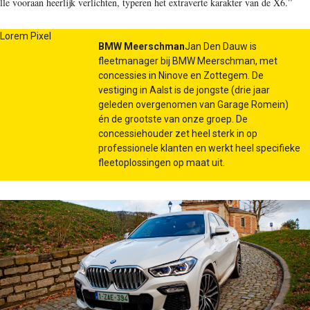
ille vooraan heerlijk verlichten, typeren het extraverte karakter van de X6.”
BMW Meerschman
Jan Den Dauw is
fleetmanager bij BMW Meerschman, met
concessies in Ninove en Zottegem. De
vestiging in Aalst is de jongste (drie jaar
geleden overgenomen van Garage Romein)
én de grootste van onze groep. De
concessiehouder zet heel sterk in op
professionele klanten en werkt heel specifieke
fleetoplossingen op maat uit.