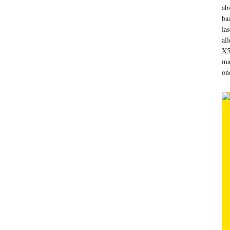
ab
ba
la
al
X5
ma
on