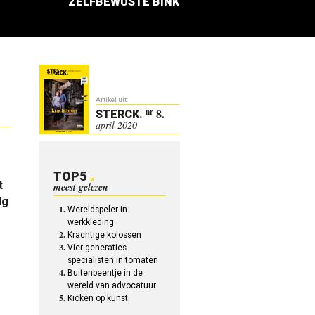
ZELFBEWUSTE BINK
Artikel uit:
8.
nr
STERCK
.
april 2020
TOP5
t
meest gelezen
lg
Wereldspeler in
werkkleding
Krachtige kolossen
Vier generaties
specialisten in tomaten
Buitenbeentje in de
wereld van advocatuur
Kicken op kunst