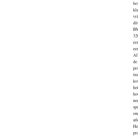
be
kl
vr
di
BM
32
ee
ee
Af
de
pr
in
ko
he
ho
ne
sp
on
at
He
pr