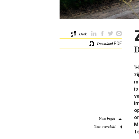
Deel:
Download
PDF
D
‘H
zi
me
is
va
in
op
o
Naar
begin
Me
Naar
overzicht
Te