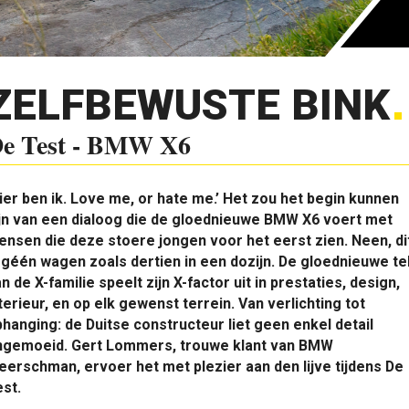
ZELFBEWUSTE BINK
e Test - BMW X6
ier ben ik. Love me, or hate me.’ Het zou het begin kunnen
jn van een dialoog die de gloednieuwe BMW X6 voert met
nsen die deze stoere jongen voor het eerst zien. Neen, di
 géén wagen zoals dertien in een dozijn. De gloednieuwe te
n de X-familie speelt zijn X-factor uit in prestaties, design,
terieur, en op elk gewenst terrein. Van verlichting tot
hanging: de Duitse constructeur liet geen enkel detail
ngemoeid. Gert Lommers, trouwe klant van BMW
erschman, ervoer het met plezier aan den lijve tijdens De
st.