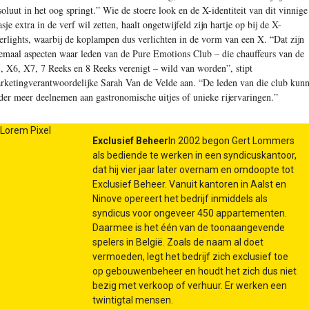
soluut in het oog springt.” Wie de stoere look en de X-identiteit van dit vinnige
asje extra in de verf wil zetten, haalt ongetwijfeld zijn hartje op bij de X-
serlights, waarbij de koplampen dus verlichten in de vorm van een X. “Dat zijn
lemaal aspecten waar leden van de Pure Emotions Club – die chauffeurs van de
, X6, X7, 7 Reeks en 8 Reeks verenigt – wild van worden”, stipt
rketingverantwoordelijke Sarah Van de Velde aan. “De leden van die club kun
der meer deelnemen aan gastronomische uitjes of unieke rijervaringen.”
Exclusief Beheer
In 2002 begon Gert Lommers
als bediende te werken in een syndicuskantoor,
dat hij vier jaar later overnam en omdoopte tot
Exclusief Beheer. Vanuit kantoren in Aalst en
Ninove opereert het bedrijf inmiddels als
syndicus voor ongeveer 450 appartementen.
Daarmee is het één van de toonaangevende
spelers in België. Zoals de naam al doet
vermoeden, legt het bedrijf zich exclusief toe
op gebouwenbeheer en houdt het zich dus niet
bezig met verkoop of verhuur. Er werken een
twintigtal mensen.