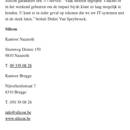
Silicon garandeert een 7/7-service. “Vaak moeten ingrepen ’s nachts of
in het weekend gebeuren om de impact bij de klant zo laag mogelijk te
houden. U kunt er in ieder geval op rekenen dat we uw IT-systemen niet
in de steek laten,” besluit Didier Van Speybroeck.
Silicon
Kantoor Nazareth
Steenweg Deinze 150
9810 Nazareth
T.
09 339 08 28
Kantoor Brugge
Nijverheidsstraat 7
8310 Brugge
T. 050 39 08 28
info@silicon.be
www.silicon.be