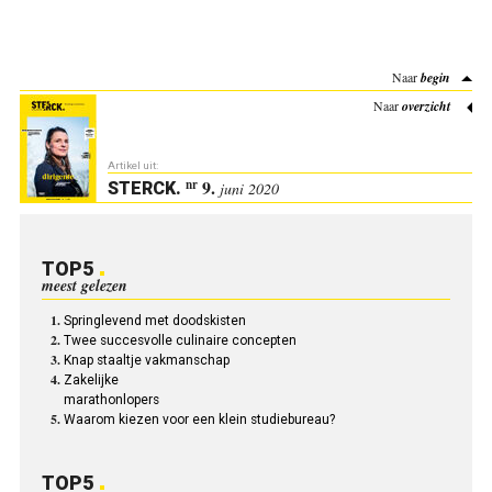
Naar
begin
Naar
overzicht
Artikel uit:
9.
nr
STERCK
.
juni 2020
TOP5
meest gelezen
Springlevend met doodskisten
Twee succesvolle culinaire concepten
Knap staaltje vakmanschap
Zakelijke
marathonlopers
Waarom kiezen voor een klein studiebureau?
TOP5