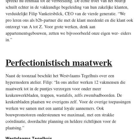
spreekt nu eenmaal tot de verbeelding. De échte troef van het bedrijf
schuilt echter in de vakkundige begeleiding van hun zakelijke klanten,
verduidelijkt Filip Vankeirsbilck, CEO van de vierde generatie. “We
pro­ leren ons als b2b-partner die met de klant meedenkt en die klant ook
ontzorgt van A tot Z. Voor grote werken, denk aan
appartementsgebouwen, zetten we bijvooorbeeld onze eigen wer‑ eiders
in.”
Perfectionistisch maatwerk
Naast de toonzaal beschikt het Westvlaams Tegelhuis over een
hypermodern atelier. Filip: “In ons atelier werken 12 vakmensen die
maatwerk tot in de puntjes verzorgen voor onder meer
keukenwerkbladen, trappen, wastafels, zelfs zwembadboorden. De
keukenbladen plaatsen we overigens zelf. Voor de overige toepassingen
werken we samen met een aantal loyale aannemers. Ook
bouwpromotoren ondersteunen we maximaal, met een strakke
coördinatie, doordachte planning en heldere richtlijnen voor de
plaatsing.”
Westvlaams Tegelhuis