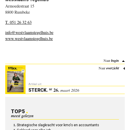
Armoedestraat 15
8800 Rumbeke
T. 051 26 32 63
info@westvlaamstegelhuis.be
www.westvlaamstegelhuis.be
Naar
begin
Naar
overzicht
Artikel uit:
26.
nr
STERCK
.
maart 2026
TOP5
meest gelezen
Strategische slagkracht voor kmo's en accountants