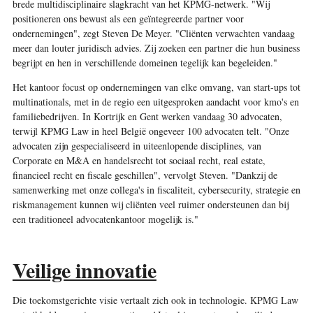
brede multidisciplinaire slagkracht van het KPMG-netwerk. "Wij
positioneren ons bewust als een geïntegreerde partner voor
ondernemingen", zegt Steven De Meyer. "Cliënten verwachten vandaag
meer dan louter juridisch advies. Zij zoeken een partner die hun business
begrijpt en hen in verschillende domeinen tegelijk kan begeleiden."
Het kantoor focust op ondernemingen van elke omvang, van start-ups tot
multinationals, met in de regio een uitgesproken aandacht voor kmo's en
familiebedrijven. In Kortrijk en Gent werken vandaag 30 advocaten,
terwijl KPMG Law in heel België ongeveer 100 advocaten telt. "Onze
advocaten zijn gespecialiseerd in uiteenlopende disciplines, van
Corporate en M&A en handelsrecht tot sociaal recht, real estate,
financieel recht en fiscale geschillen", vervolgt Steven. "Dankzij de
samenwerking met onze collega's in fiscaliteit, cybersecurity, strategie en
riskmanagement kunnen wij cliënten veel ruimer ondersteunen dan bij
een traditioneel advocatenkantoor mogelijk is."
Veilige innovatie
Die toekomstgerichte visie vertaalt zich ook in technologie. KPMG Law