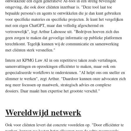
ontwikkelde een eigen generatieve AI-tool in een streng beveiligde
omgeving, die ook door cliënten inzetbaar is. "Deze tool laat toe
bepaalde persona's en agents te ontwikkelen die je dan kunt gebruiken
voor specifieke materies en specifieke projecten. Je kunt het vergelijken
met een eigen ChatGPT, maar dan volledig afgeschermd en
vertrouwelijk", legt Arthur Lahousse uit. "Bedrijven hoeven zich dus
geen zorgen te maken dat gevoelige informatie op publieke platformen
terechtkomt. Tegelijk kunnen wij de communicatie en samenwerking
met cliënten sterk versnellen."
Intern zet KPMG Law AI in om repetitieve taken zoals vertalingen,
samenvattingen en opzoekingen efficiënter te maken, maar ook om
gespecialiseerde workflows te ondersteunen. "AI helpt ons om sneller en
slimmer te werken", zegt Arthur. "Daardoor kunnen onze advocaten zich
nog meer focussen op maatwerk, strategisch advies en complexe
dossiers. Daar maakt hun expertise het grootste verschil."
Wereldwijd netwerk
Ook voor cliënten levert dat concrete voordelen op. "Door efficiënter te
werken, kunnen we kosten beter alloceren naar de echte meerwaarde