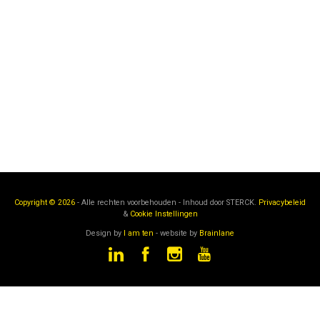
Copyright © 2026
- Alle rechten voorbehouden - Inhoud door
STERCK.
Privacybeleid
&
Cookie Instellingen
Design by
I am ten
- website by
Brainlane
STERCK