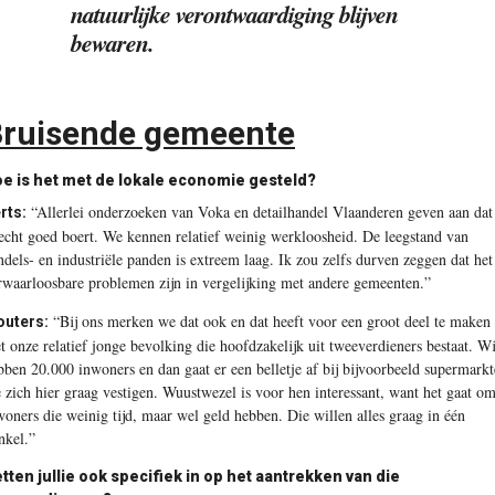
natuurlijke verontwaardiging blijven
bewaren.
ruisende gemeente
e is het met de lokale economie gesteld?
“Allerlei onderzoeken van Voka en detailhandel Vlaanderen geven aan dat
rts:
echt goed boert. We kennen relatief weinig werkloosheid. De leegstand van
ndels- en industriële panden is extreem laag. Ik zou zelfs durven zeggen dat het
rwaarloosbare problemen zijn in vergelijking met andere gemeenten.”
“Bij ons merken we dat ook en dat heeft voor een groot deel te maken
uters:
t onze relatief jonge bevolking die hoofdzakelijk uit tweeverdieners bestaat. Wi
bben 20.000 inwoners en dan gaat er een belletje af bij bijvoorbeeld supermark
e zich hier graag vestigen. Wuustwezel is voor hen interessant, want het gaat o
woners die weinig tijd, maar wel geld hebben. Die willen alles graag in één
nkel.”
tten jullie ook specifiek in op het aantrekken van die