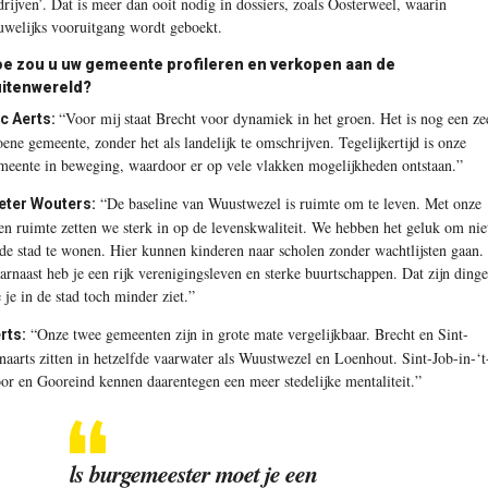
drijven’. Dat is meer dan ooit nodig in dossiers, zoals Oosterweel, waarin
uwelijks vooruitgang wordt geboekt.
e zou u uw gemeente profileren en verkopen aan de
itenwereld?
“Voor mij staat Brecht voor dynamiek in het groen. Het is nog een ze
c Aerts:
oene gemeente, zonder het als landelijk te omschrijven. Tegelijkertijd is onze
meente in beweging, waardoor er op vele vlakken mogelijkheden ontstaan.”
“De baseline van Wuustwezel is ruimte om te leven. Met onze
eter Wouters:
en ruimte zetten we sterk in op de levenskwaliteit. We hebben het geluk om nie
 de stad te wonen. Hier kunnen kinderen naar scholen zonder wachtlijsten gaan.
arnaast heb je een rijk verenigingsleven en sterke buurtschappen. Dat zijn ding
e je in de stad toch minder ziet.”
“Onze twee gemeenten zijn in grote mate vergelijkbaar. Brecht en Sint-
rts:
naarts zitten in hetzelfde vaarwater als Wuustwezel en Loenhout. Sint-Job-in-‘t
or en Gooreind kennen daarentegen een meer stedelijke mentaliteit.”
ls burgemeester moet je een