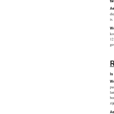
tw
Ae
di
is
Wo
ko
12
ge
R
Is
Wo
pa
la
be
zi
Ae