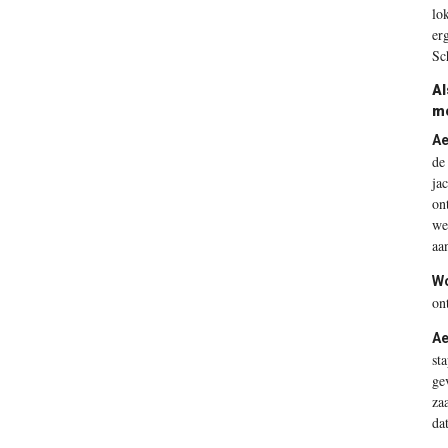
lo
er
Sc
Al
mo
Ae
de
ja
on
we
aa
Wo
on
Ae
st
ge
za
da