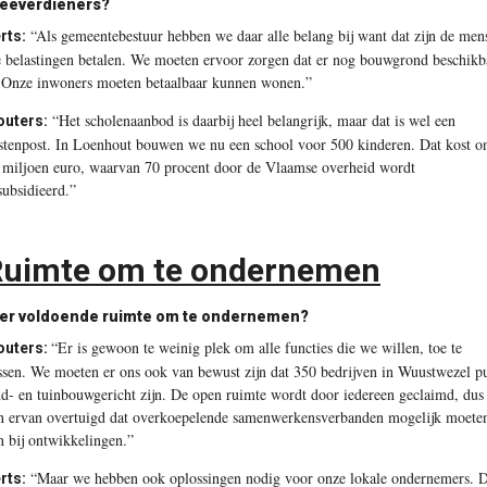
eeverdieners?
“Als gemeentebestuur hebben we daar alle belang bij want dat zijn de men
rts:
e belastingen betalen. We moeten ervoor zorgen dat er nog bouwgrond beschikb
. Onze inwoners moeten betaalbaar kunnen wonen.”
“Het scholenaanbod is daarbij heel belangrijk, maar dat is wel een
uters:
stenpost. In Loenhout bouwen we nu een school voor 500 kinderen. Dat kost o
 miljoen euro, waarvan 70 procent door de Vlaamse overheid wordt
subsidieerd.”
uimte om te ondernemen
 er voldoende ruimte om te ondernemen?
“Er is gewoon te weinig plek om alle functies die we willen, toe te
uters:
ssen. We moeten er ons ook van bewust zijn dat 350 bedrijven in Wuustwezel p
nd- en tuinbouwgericht zijn. De open ruimte wordt door iedereen geclaimd, dus
n ervan overtuigd dat overkoepelende samenwerkensverbanden mogelijk moete
jn bij ontwikkelingen.”
“Maar we hebben ook oplossingen nodig voor onze lokale ondernemers. 
rts: