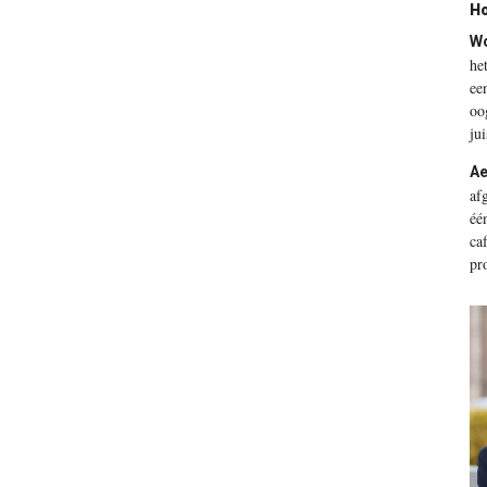
Ho
Wo
he
ee
oo
jui
Ae
af
éé
ca
pr