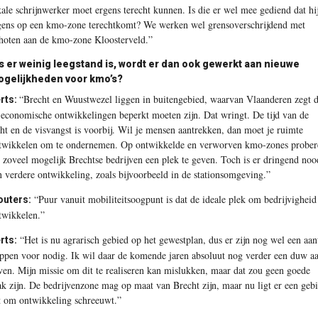
kale schrijnwerker moet ergens terecht kunnen. Is die er wel mee gediend dat hi
gens op een kmo-zone terechtkomt? We werken wel grensoverschrijdend met
hoten aan de kmo-zone Kloosterveld.”
s er weinig leegstand is, wordt er dan ook gewerkt aan nieuwe
gelijkheden voor kmo’s?
“Brecht en ­Wuustwezel liggen in buitengebied, waarvan Vlaanderen zegt d
rts:
 economische ­ontwikkelingen beperkt moeten zijn. Dat wringt. De tijd van de
cht en de visvangst is voorbij. Wil je mensen aantrekken, dan moet je ruimte
twikkelen om te ondernemen. Op ontwikkelde en verworven kmo-zones prober
 zoveel mogelijk Brechtse bedrijven een plek te geven. ­Toch is er dringend noo
n verdere ontwikkeling, zoals bijvoorbeeld in de stationsomgeving.”
“Puur vanuit mobiliteitsoogpunt is dat de ­ideale plek om bedrijvigheid
uters:
twikkelen.”
“Het is nu agrarisch gebied op het gewestplan, dus er zijn nog wel een aan
rts:
appen voor nodig. Ik wil daar de komende jaren absoluut nog verder een duw a
ven. Mijn missie om dit te realiseren kan mislukken, maar dat zou geen goede
ak zijn. De bedrijvenzone mag op maat van Brecht zijn, maar nu ligt er een geb
t om ontwikkeling schreeuwt.”