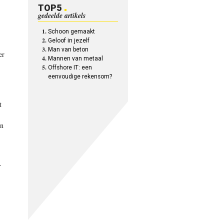
TOP5
gedeelde artikels
Schoon gemaakt
Geloof in jezelf
Man van beton
er
Mannen van metaal
Offshore IT: een
eenvoudige rekensom?
t
en
-