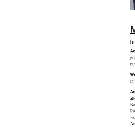
M
Is
Ae
go
ra
Wo
in
Ae
al
Be
Ro
wo
An