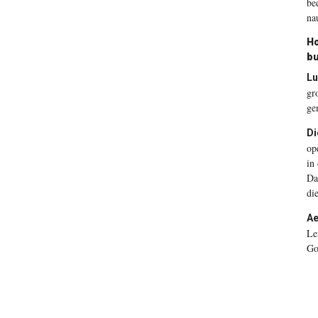
be
na
Ho
bu
Lu
gr
ge
Di
op
in
Da
di
Ae
Le
Go