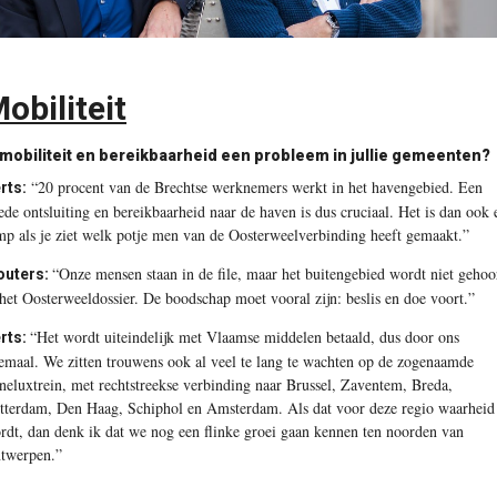
obiliteit
 mobiliteit en bereikbaarheid een probleem in jullie gemeenten?
“20 procent van de Brechtse werknemers werkt in het havengebied. Een
rts:
ede ontsluiting en bereikbaarheid naar de haven is dus cruciaal. Het is dan ook 
mp als je ziet welk potje men van de Oosterweelverbinding heeft gemaakt.”
“Onze mensen staan in de file, maar het buitengebied wordt niet gehoo
uters:
 het Oosterweeldossier. De boodschap moet vooral zijn: beslis en doe voort.”
“Het wordt uiteindelijk met Vlaamse middelen betaald, dus door ons
rts:
lemaal. We zitten trouwens ook al veel te lang te wachten op de zogenaamde
neluxtrein, met rechtstreekse verbinding naar Brussel, Zaventem, Breda,
tterdam, Den Haag, Schiphol en Amsterdam. Als dat voor deze regio waarheid
rdt, dan denk ik dat we nog een flinke groei gaan kennen ten noorden van
twerpen.”