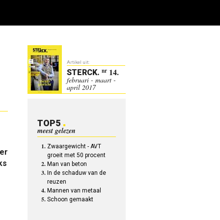
Artikel uit:
14.
nr
STERCK
.
februari - maart -
april 2017
TOP5
meest gelezen
Zwaargewicht - AVT
eer
groeit met 50 procent
ks
Man van beton
In de schaduw van de
reuzen
Mannen van metaal
Schoon gemaakt