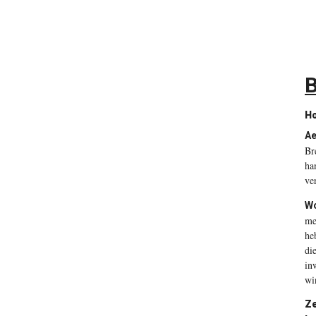
B
Ho
Ae
Br
ha
ve
Wo
me
he
di
in
wi
Ze