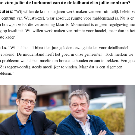
e zien jullie de toekomst van de detailhandel in jullie centrum?
“Wij willen de komende jaren werk maken van een ruimtelijk beleid v
uters:
t centrum van Wuustwezel, waar absoluut ruimte voor middenstand is. Nu is er
n bouwpauze tot die verordening klaar is. Momenteel is er geen regelgeving me
g op kwaliteit. Wij willen werk maken van ruimte voor handel, maar dan in het
ste kader.”
“Wij hebben al bijna tien jaar geleden onze gebieden voor detailhandel
rts:
gebakend. De middenstand heeft het goed in onze gemeenten. Toch merken we
n ­probleem: we hebben moeite om horeca te houden en aan te trekken. Een goe
fé is tegenwoordig steeds moeilijker te vinden. Maar dat is een algemeen
obleem.”