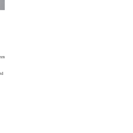
een
rd