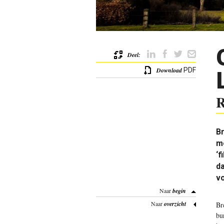
Deel:
Download
PDF
R
Br
m
‘f
da
v
Naar
begin
Naar
overzicht
Br
bu