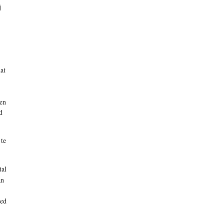
j
at
en
d
 te
tal
an
ied