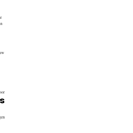
ge
En
 uw
oor
s
gen