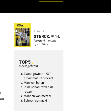
Artikel uit:
14.
nr
STERCK
.
februari - maart -
april 2017
TOP5
meest gelezen
Zwaargewicht - AVT
groeit met 50 procent
Man van beton
In de schaduw van de
reuzen
t
Mannen van metaal
eem
Schoon gemaakt