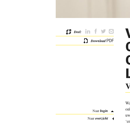
Deel:
Download
PDF
V
Wa
on
Naar
begin
uw
Naar
overzicht
‘e