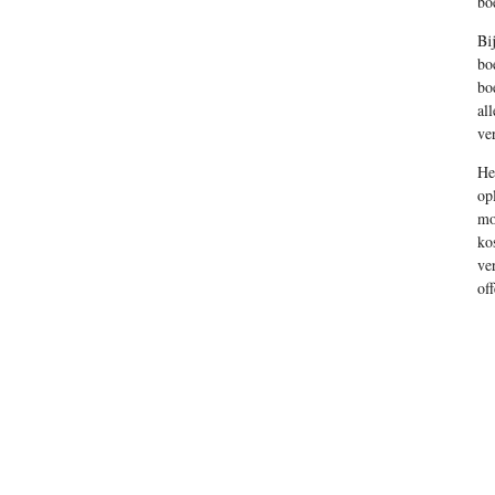
bo
Bi
bo
bo
al
ve
He
op
mo
ko
ve
of