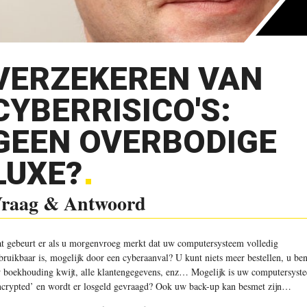
VERZEKEREN VAN
CYBERRISICO'S:
GEEN OVERBODIGE
LUXE?
raag & Antwoord
t gebeurt er als u morgenvroeg merkt dat uw computersysteem ­volledig
bruikbaar is, mogelijk door een cyberaanval? U kunt niets meer bestellen, u ben
 boekhouding kwijt, alle klantengegevens, enz… Mogelijk is uw computer­syst
ncrypted’ en wordt er losgeld gevraagd? Ook uw back-up kan besmet zijn…