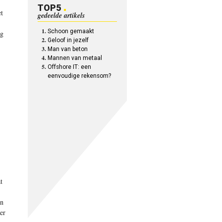
TOP5
et
gedeelde artikels
Schoon gemaakt
ng
Geloof in jezelf
Man van beton
Mannen van metaal
Offshore IT: een
eenvoudige rekensom?
t
an
er