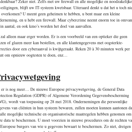
denkbaar? Zeker niet. Zelfs met uw firewall en alle mogelijke en noodzakelijke
veiligingen, blijft uw IT-systeem kwetsbaar. Uiteraard denkt u dat het u toch ni
l overkomen? U meent geen geheimen te hebben, u bent maar een kleine
derneming, en u hebt een firewall. Maar cybercrime neemt enorm toe in omva
 in aantal, en ook kmo’s worden het doel van aanvallen.
 zal alleen maar erger worden. Er is een voorbeeld van een optieker die geen
nzen of glazen meer kan bestellen, en alle klantengegevens met oogsterkte-
rrecties door een cyberaanval is kwijtgeraakt. Reken 20 à 30 minuten werk per
ant om opnieuw oogtesten te doen, enz…
rivacywetgeving
 er is nog meer… De nieuwe Europese privacywetgeving, de General Data
otection Regulation (GDPR) of Algemene Verordening Gegevensbescherming
VG), wordt van toepassing op 28 mei 2018. Ondernemingen die persoonlijke
gevens van cliënten in hun systeem bewaren, zullen moeten kunnen aantonen da
 alle mogelijke technische en organisatorische maatregelen hebben genomen om
ze data te beschermen. U moet voorzien in nieuwe procedures om de rechten v
 Europese burgers van wie u gegevens bewaart te beschermen. Zo niet, dreigen 