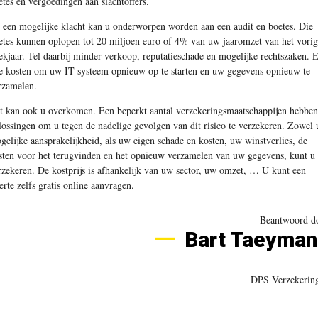
etes en vergoedingen aan slachtoffers.
j een mogelijke klacht kan u onderworpen worden aan een audit en boetes. Die
etes kunnen oplopen tot 20 miljoen euro of 4% van uw jaaromzet van het vori
ekjaar. Tel daarbij minder verkoop, reputatieschade en mogelijke rechtszaken. 
le kosten om uw IT-systeem opnieuw op te starten en uw gegevens opnieuw te
rzamelen.
t kan ook u overkomen. Een beperkt aantal verzekeringsmaatschappijen hebben
lossingen om u tegen de nadelige gevolgen van dit risico te verzekeren. Zowel
gelijke aansprakelijkheid, als uw eigen schade en kosten, uw winstverlies, de
sten voor het terugvinden en het opnieuw verzamelen van uw gegevens, kunt u
rzekeren. De kostprijs is afhankelijk van uw sector, uw omzet, … U kunt een
ferte zelfs gratis online aanvragen.
Beantwoord d
Bart Taeyman
DPS Verzekerin