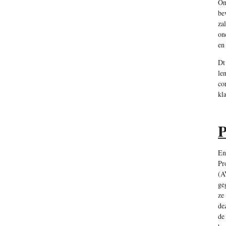
On
be
za
on
en
Dt
le
co
kl
P
En
Pr
(A
ge
ze
de
de