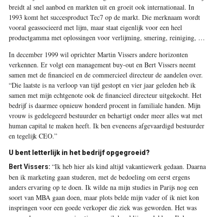
breidt al snel aanbod en ­markten uit en groeit ook internationaal. In
1993 komt het succesproduct Tec7 op de markt. Die merknaam wordt
vooral geassocieerd met lijm, maar staat eigenlijk voor een heel
productgamma met oplossingen voor verlijming, smering, reiniging, …
In december 1999 wil oprichter Martin Vissers andere horizonten
verkennen. Er volgt een management buy-out en Bert Vissers neemt
samen met de financieel en de commercieel directeur de aandelen over.
“Die laatste is na verloop van tijd gestopt en vier jaar geleden heb ik
samen met mijn echtgenote ook de financieel directeur uitgekocht. Het
bedrijf is daarmee opnieuw honderd procent in familiale handen. Mijn
vrouw is gedelegeerd bestuurder en behartigt onder meer alles wat met
human capital te maken heeft. Ik ben eveneens afgevaardigd bestuurder
en tegelijk CEO.”
U bent letterlijk in het bedrijf opgegroeid?
“Ik heb hier als kind altijd vakantiewerk gedaan. Daarna
Bert Vissers:
ben ik marketing gaan studeren, met de bedoeling om eerst ergens
anders ervaring op te doen. Ik wilde na mijn studies in Parijs nog een
soort van MBA gaan doen, maar plots belde mijn vader of ik niet kon
inspringen voor een goede verkoper die ziek was geworden. Het was