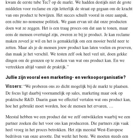
kwam de eerste tube Tec7 op de markt. We hadden destijds niet de grote
middelen voor reclame en zijn letterlijk de straat op gegaan om de kracht
van ons product te bewijzen. Het succes schuilt vooral in onze aanpak,
een echte no-nonsense politiek. We gaan ervan uit dat onze producten
doen wat ze zeggen. Het is een traag proces om dat aan te tonen, maar
eens de mensen overtuigd zijn, zweren ze bij je product. Je kan reclame
maken zoveel je wil en het is gemakkelijk om een mooier beeld neer te
zetten. Maar als je de mensen jouw product kan laten voelen en proeven,
dan maak je het verschil. We testen zelf ook heel veel uit, doen gekke
dingen om de grenzen op te zoeken van wat ons product kan. En we
vertrekken altijd vanuit de praktijk.”
Jullie zijn vooral een marketing- en verkooporganisatie?
“We proberen ons zo dicht mogelijk bij de markt te plaatsen.
Vissers:
De focus ligt daarbij voornamelijk op sales, marketing maar ook op
praktische R&D. Daarin gaan we effectief vertalen wat ons product kan,
hoe het gebruikt moet worden, hoe de mensen het ervaren, …
Meestal hebben we een product dat we zelf ontwikkelen waarbij we een
partner zoeken die het voor ons kan produceren. Die partners zijn vaak
heel vroeg in het proces betrokken. Het zijn meestal West-Europese
bedrijven van onze grootte. Dat werkt het beste. We moeten steeds een