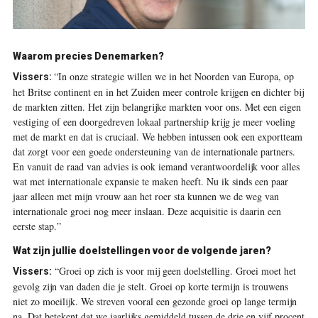
Waarom ­precies Denemarken?
“In onze strategie willen we in het Noorden van Europa, op
Vissers:
het Britse continent en in het Zuiden meer controle krijgen en dichter bij
de markten zitten. Het zijn belangrijke markten voor ons. Met een eigen
vestiging of een doorgedreven lokaal partnership krijg je meer voeling
met de markt en dat is cruciaal. We hebben intussen ook een exportteam
dat zorgt voor een goede ondersteuning van de internationale partners.
En vanuit de raad van advies is ook iemand verantwoordelijk voor alles
wat met internationale expansie te maken heeft. Nu ik sinds een paar
jaar alleen met mijn vrouw aan het roer sta kunnen we de weg van
internationale groei nog meer inslaan. Deze acquisitie is daarin een
eerste stap.”
Wat zijn ­jullie doelstellingen voor de volgende jaren?
“Groei op zich is voor mij geen doelstelling. Groei moet het
Vissers:
gevolg zijn van daden die je stelt. Groei op korte termijn is trouwens
niet zo moeilijk. We streven vooral een gezonde groei op lange termijn
na. Dat betekent dat we jaarlijks gemiddeld tussen de drie en vijf procent