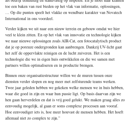
als bedrijf eenduidig en standvastig op inspelen. En je moet naar klanten
toe een baken van rust bieden op het vlak van informatie, oplossingen,
… Op die punten speelt het vlakke en wendbare karakter van Novatech
International in ons voordeel.
Verder kijken we uit naar een nieuw terrein en gebouw omdat we hier
veel te klein zitten. En op het vlak van innovatie en technologie kijken
we naar nieuwe oplossingen zoals AIR-Cat, een fotocatalytisch product
dat je op poreuze ondergronden kan aanbrengen. Dankzij UV-licht gaat
het zelf de oppervlakte reinigen en de lucht zuiveren. Het is een
technologie die we in eigen huis ontwikkelen en die we samen met
partners willen optimaliseren en in productie brengen.
Binnen onze organisatiestructuur willen we de muren tussen onze
diensten verder slopen en nog meer met zelfsturende teams werken.
Twee jaar geleden hebben we gekeken welke mensen we in huis hebben,
waar die goed in zijn en waar hun passie ligt. Op basis daarvan zijn we
hen gaan herverdelen en dat is vrij goed gelukt. We maken graag alles zo
eenvoudig mogelijk, al gaan er soms complexe processen aan vooraf.
Hoe eenvoudiger iets is, hoe meer houvast de mensen hebben. Het hoeft
allemaal niet zo complex te zijn.”