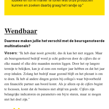
ludieke en toffe manier te tonen wat onze producten
kunnen en zoeken daarbij graag het randje op.”
Wendbaar
Daarmee maken jullie het verschil met de beursgenoteerde
multinationals?
“Ik heb daar nooit gewerkt, dus ik kan het niet zeggen. Maar
Vissers:
als beursgenoteerd bedrijf word je echt gedreven door de cijfers die er
elke maand of elke drie maanden moeten liggen. Door het op langere
termijn te bekijken, kan je al eens een rustiger jaar hebben en dat het jaar
erop inhalen. Zolang het bedrijf maar gezond blijft en het plezant is om
te doen. Ik heb al andere dingen gezien bij collega’s waar bijvoorbeeld
een financiële partner aan boord komt. Als je alleen op de cijfers begint
te focussen, komt dat de business niet altijd ten goede. Cijfers zijn
belangrijke indicatoren en parameters om bij te sturen, maar ze mogen
niet het doel zijn.”