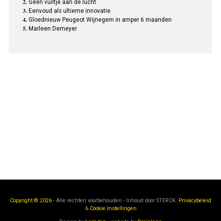
Geen vuiltje aan de lucht
Eenvoud als ultieme innovatie
Gloednieuw Peugeot Wijnegem in amper 6 maanden
Marleen Demeyer
Copyright © 2026
- Alle rechten voorbehouden - Inhoud door
STERCK.
Privacybeleid
&
Cookie Instellingen