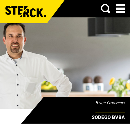
Menu
Bram Goossens
SODEGO BVBA