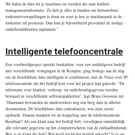
We halen de data uit je machines en vertalen die naar ­heldere
managementinformatie. Zo heb je alles in handen om betrouwbare
toekomstvoorspellingen te doen en weet je hoe je machinepark in de ­
toekomst zal presteren. Dan kun je bijvoorbeeld preventief de nodige ­
onderhoudsbeurten inplannen.”
Intelligente telefooncentrale
Een voorbeeldproject spreekt boekdelen: voor een middelgroot bedrijf,
met verschillende vestigingen in de Kempen, ging Sodego aan de slag
om de beschikbare data intelligent te combineren, met de Voice over IP-
telefooncentrale die het bedrijf kort voor het project had gekocht. “De
informatie over klanten, verkoop- en onderhoudsgegevens werden
bewaard in verschillende softwarepakketten”, legt Bram Goossens uit.
“Daarnaast bewaarden de medewerkers nog een berg data in allerlei
documenten. De beschikbare data centraliseren, was onze eerste
opdracht. Daarna maakten we de koppeling met de telefooncentrale.
Resultaat? Als een klant naar het bedrijf belt, verschijnen onmiddellijk
alle relevante gegevens op het computerscherm van de onthaalbediende.
Wie is de klant die belt? Wat heeft hij bij het bedrijf gekocht? Is er op