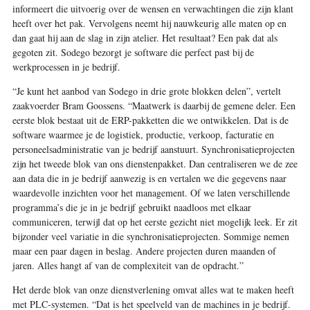
informeert die uitvoerig over de wensen en verwachtingen die zijn klant
heeft over het pak. Vervolgens neemt hij nauwkeurig alle maten op en
dan gaat hij aan de slag in zijn atelier. Het resultaat? Een pak dat als
gegoten zit. Sodego bezorgt je software die perfect past bij de
werkprocessen in je bedrijf.
“Je kunt het aanbod van Sodego in drie grote blokken delen”, vertelt
zaakvoerder Bram Goossens. “Maatwerk is daarbij de gemene deler. Een
eerste blok bestaat uit de ERP-pakketten die we ontwikkelen. Dat is de
software waarmee je de logistiek, productie, verkoop, facturatie en
personeelsadministratie van je bedrijf aanstuurt. Synchronisatieprojecten
zijn het tweede blok van ons dienstenpakket. Dan centraliseren we de zee
aan data die in je bedrijf aanwezig is en vertalen we die gegevens naar
waardevolle inzichten voor het management. Of we laten verschillende
programma’s die je in je bedrijf gebruikt naadloos met elkaar
communiceren, terwijl dat op het eerste gezicht niet mogelijk leek. Er zit
bijzonder veel variatie in die synchronisatieprojecten. Sommige nemen
maar een paar dagen in beslag. Andere projecten duren maanden of
jaren. Alles hangt af van de complexiteit van de opdracht.”
Het derde blok van onze dienstverlening omvat alles wat te maken heeft
met PLC-systemen. “Dat is het speelveld van de machines in je bedrijf.