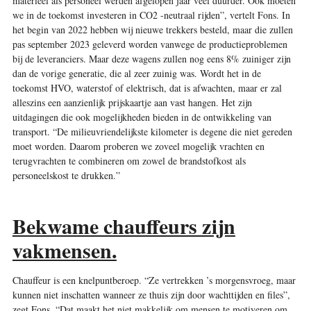
materieel als personeel werden afgelopen jaar veel duurder. Ook moeten
we in de toekomst investeren in CO2 -neutraal rijden”, vertelt Fons. In
het begin van 2022 hebben wij nieuwe trekkers besteld, maar die zullen
pas september 2023 geleverd worden vanwege de productieproblemen
bij de leveranciers. Maar deze wagens zullen nog eens 8% zuiniger zijn
dan de vorige generatie, die al zeer zuinig was. Wordt het in de
toekomst HVO, waterstof of elektrisch, dat is afwachten, maar er zal
alleszins een aanzienlijk prijskaartje aan vast hangen. Het zijn
uitdagingen die ook mogelijkheden bieden in de ontwikkeling van
transport. “De milieuvriendelijkste kilometer is degene die niet gereden
moet worden. Daarom proberen we zoveel mogelijk vrachten en
terugvrachten te combineren om zowel de brandstofkost als
personeelskost te drukken.”
Bekwame chauffeurs zijn
vakmensen.
Chauffeur is een knelpuntberoep. “Ze vertrekken ’s morgensvroeg, maar
kunnen niet inschatten wanneer ze thuis zijn door wachttijden en files”,
zegt Fons. “Dat maakt het niet makkelijk om mensen te motiveren om