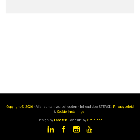
Copyright © 2026
- Alle rechten voorbehouden - Inhoud door
STERCK.
Privacybeleid
&
Cookie Instellingen
Design by
I am ten
- website by
Brainlane