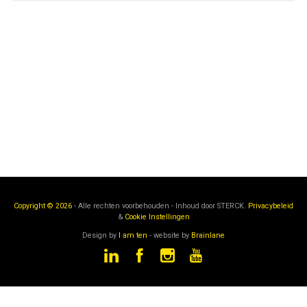
Copyright © 2026
- Alle rechten voorbehouden - Inhoud door
STERCK.
Privacybeleid
&
Cookie Instellingen
Design by
I am ten
- website by
Brainlane