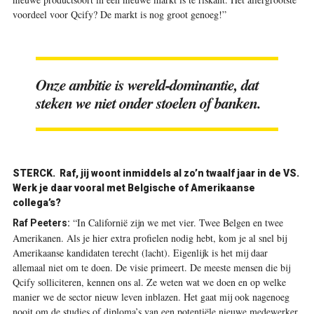
voordeel voor Qcify? De markt is nog groot genoeg!”
Onze ambitie is wereld-dominantie, dat
steken we niet onder stoelen of banken.
STERCK.
Raf, jij woont inmiddels al zo’n twaalf jaar in de VS.
Werk je daar vooral met Belgische of Amerikaanse
collega’s?
“In Californië zijn we met vier. Twee Belgen en twee
Raf Peeters:
Amerikanen. Als je hier extra profielen nodig hebt, kom je al snel bij
Amerikaanse kandidaten terecht (lacht). Eigenlijk is het mij daar
allemaal niet om te doen. De visie primeert. De meeste mensen die bij
Qcify solliciteren, kennen ons al. Ze weten wat we doen en op welke
manier we de sector nieuw leven inblazen. Het gaat mij ook nagenoeg
nooit om de studies of diploma’s van een potentiële nieuwe medewerker.