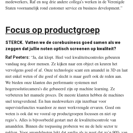
medewerkers, Raf en nog drie andere collega’s werken in de Verenigde
Staten voornamelijk rond customer service en business development.”
Focus op productgroep
STERCK.
Vatten we de corebusiness goed samen als we
zeggen dat jullie noten optisch screenen op kwaliteit?
“Ja, dat klopt. Heel veel kwaliteitscontroles gebeuren
Raf Peeters:
vandaag nog door mensen. Ze kijken naar een object en keuren het
vervolgens goed of af. Onze technologie scant een amandel in 3D en laat
niet enkel weten of die goed of slecht is maar geeft ook de reden aan.
We bieden onze klanten dus performante systemen met
hogeresolutiecamera’s die gebaseerd zijn op machine learning. Ze
verbeteren het manuele proces. De meeste klanten hebben de machines
snel terugverdiend. En hun medewerkers zijn inzetbaar voor
supervisiefuncties waardoor ze meer werkvreugde ervaren. Goed om
weten is ook dat we vooral op productgroepen focussen en niet op
regio’s. Alles is bijvoorbeeld gestart met de kwaliteitscontrole van
amandelen. Binnen die toepassing proberen we nu de hele sector te
pakken. Voor amandelnoten lukt dat aardig als je weet dat zo’n 90% van