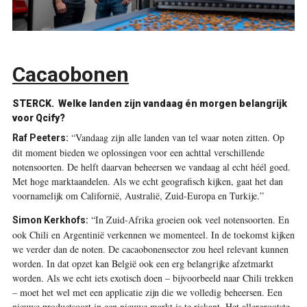
Cacaobonen
STERCK.
Welke landen zijn vandaag én morgen belangrijk
voor Qcify?
“Vandaag zijn alle landen van tel waar noten zitten. Op
Raf Peeters:
dit moment bieden we oplossingen voor een achttal verschillende
notensoorten. De helft daarvan beheersen we vandaag al echt héél goed.
Met hoge marktaandelen. Als we echt geografisch kijken, gaat het dan
voornamelijk om Californië, Australië, Zuid-Europa en Turkije.”
“In Zuid-Afrika groeien ook veel notensoorten. En
Simon Kerkhofs:
ook Chili en Argentinië verkennen we momenteel. In de toekomst kijken
we verder dan de noten. De cacaobonensector zou heel relevant kunnen
worden. In dat opzet kan België ook een erg belangrijke afzetmarkt
worden. Als we echt iets exotisch doen – bijvoorbeeld naar Chili trekken
– moet het wel met een applicatie zijn die we volledig beheersen. Een
nieuwe productsoort in een nieuwe markt is te riskant. Het allergrootste