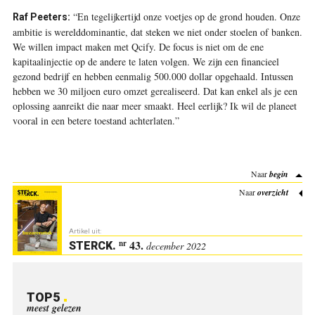
“En tegelijkertijd onze voetjes op de grond houden. Onze
Raf Peeters:
ambitie is werelddominantie, dat steken we niet onder stoelen of banken.
We willen impact maken met Qcify. De focus is niet om de ene
kapitaalinjectie op de andere te laten volgen. We zijn een financieel
gezond bedrijf en hebben eenmalig 500.000 dollar opgehaald. Intussen
hebben we 30 miljoen euro omzet gerealiseerd. Dat kan enkel als je een
oplossing aanreikt die naar meer smaakt. Heel eerlijk? Ik wil de planeet
vooral in een betere toestand achterlaten.”
Naar
begin
Naar
overzicht
Artikel uit:
43.
nr
STERCK
.
december 2022
TOP5
meest gelezen