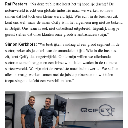
“Na deze publicatie keert het tij hopelijk (lacht)? De
Raf Peeters:
notenwereld is echt een globale industrie maar we werken zo nauw
samen dat het toch een kleine wereld lijkt. Wie echt in de business zit,
kent ons wel, maar de naam Qcify is in het algemeen nog niet zo bekend
in België. Ons team is ook niet ontzettend uitgebreid. Eigenlijk mag je
gerust stellen dat onze klanten onze grootste ambassadeurs zijn.”
“We bestrijken vandaag al een groot segment in de
Simon Kerkhofs:
sector, zeker als je enkel naar de amandelen kijkt. Wie in die business
zit, kent Qcify dus ongetwijfeld. Op termijn willen we allerhande
sectoren samenbrengen en een frisse wind laten waaien in de ruimere
sorteerwereld. We zijn niet de zoveelste machinebouwer … We stellen
alles in vraag, werken samen met de juiste partners en ontwikkelen
toepassingen die écht een verschil maken.”