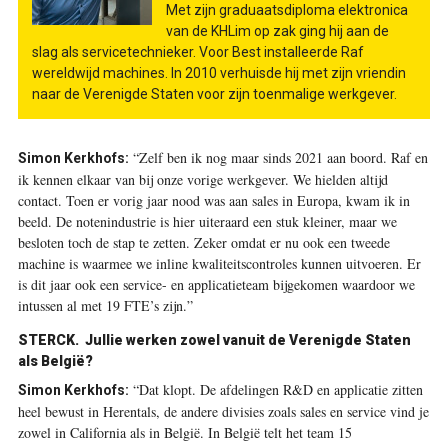
Met zijn graduaatsdiploma elektronica
van de KHLim op zak ging hij aan de
slag als servicetechnieker. Voor Best installeerde Raf
wereldwijd machines. In 2010 verhuisde hij met zijn vriendin
naar de Verenigde Staten voor zijn toenmalige werkgever.
“Zelf ben ik nog maar sinds 2021 aan boord. Raf en
Simon Kerkhofs:
ik kennen elkaar van bij onze vorige werkgever. We hielden altijd
contact. Toen er vorig jaar nood was aan sales in Europa, kwam ik in
beeld. De notenindustrie is hier uiteraard een stuk kleiner, maar we
besloten toch de stap te zetten. Zeker omdat er nu ook een tweede
machine is waarmee we inline kwaliteitscontroles kunnen uitvoeren. Er
is dit jaar ook een service- en applicatieteam bijgekomen waardoor we
intussen al met 19 FTE’s zijn.”
STERCK.
Jullie werken zowel vanuit de Verenigde Staten
als België?
“Dat klopt. De afdelingen R&D en applicatie zitten
Simon Kerkhofs:
heel bewust in Herentals, de andere divisies zoals sales en service vind je
zowel in California als in België. In België telt het team 15