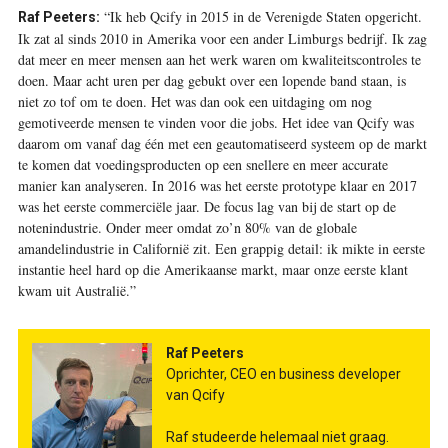
“Ik heb Qcify in 2015 in de Verenigde Staten opgericht.
Raf Peeters:
Ik zat al sinds 2010 in Amerika voor een ander Limburgs bedrijf. Ik zag
dat meer en meer mensen aan het werk waren om kwaliteitscontroles te
doen. Maar acht uren per dag gebukt over een lopende band staan, is
niet zo tof om te doen. Het was dan ook een uitdaging om nog
gemotiveerde mensen te vinden voor die jobs. Het idee van Qcify was
daarom om vanaf dag één met een geautomatiseerd systeem op de markt
te komen dat voedingsproducten op een snellere en meer accurate
manier kan analyseren. In 2016 was het eerste prototype klaar en 2017
was het eerste commerciële jaar. De focus lag van bij de start op de
notenindustrie. Onder meer omdat zo’n 80% van de globale
amandelindustrie in Californië zit. Een grappig detail: ik mikte in eerste
instantie heel hard op die Amerikaanse markt, maar onze eerste klant
kwam uit Australië.”
Raf Peeters
Oprichter, CEO en business developer
van Qcify
Raf studeerde helemaal niet graag.