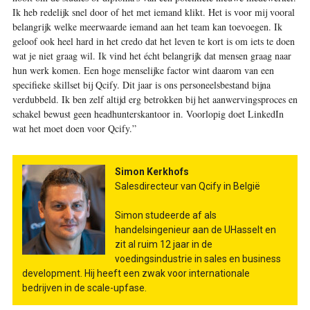
Ik heb redelijk snel door of het met iemand klikt. Het is voor mij vooral
belangrijk welke meerwaarde iemand aan het team kan toevoegen. Ik
geloof ook heel hard in het credo dat het leven te kort is om iets te doen
wat je niet graag wil. Ik vind het écht belangrijk dat mensen graag naar
hun werk komen. Een hoge menselijke factor wint daarom van een
specifieke skillset bij Qcify. Dit jaar is ons personeelsbestand bijna
verdubbeld. Ik ben zelf altijd erg betrokken bij het aanwervingsproces en
schakel bewust geen headhunterskantoor in. Voorlopig doet LinkedIn
wat het moet doen voor Qcify.”
Simon Kerkhofs
Salesdirecteur van Qcify in België
Simon studeerde af als
handelsingenieur aan de UHasselt en
zit al ruim 12 jaar in de
voedingsindustrie in sales en business
development. Hij heeft een zwak voor internationale
bedrijven in de scale-upfase.