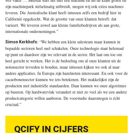
wel vaker … Meestal start het met één machine en als de klant groeit en
zijn machinepark stelselmatig uitbreidt, mogen wij ook extra machines
leveren. Die Australische klant heeft intussen zelfs een bedrijf hier in
Californië opgekocht. Wat de grootte van onze klanten betreft: dat
varieert. We leveren zowel aan kleine familiebedrijven als aan grote,
internationale ondernemingen.”
“We hebben een klein salesteam maar kunnen in
Simon Kerkhofs:
bepaalde sectoren heel snel schakelen. Onze technologie staat helemaal
op punt en daardoor zijn we relevant in de sector. Het laat ons toe om
heel gericht te werken. Het is de bedoeling om al onze klanten uit de
notensector tevreden te houden, maar intussen kijken we ook al naar
andere applicaties. In Europa zijn hazelnoten interessant. En ook voor de
cacaobonensector kunnen we iets betekenen. Het makkelijkst zijn de
producten met industriële standaarden. Daar kunnen we onze algoritmes
op baseren. Op hardwarevlak verandert er niet zo veel als we een andere
productcategorie willen aanboren. De voorstudie daarentegen is écht
cruciaal.”
QCIFY IN CIJFERS