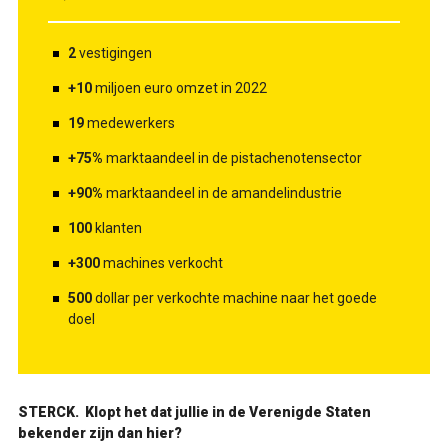
2
vestigingen
+10
miljoen euro omzet in 2022
19
medewerkers
+75%
marktaandeel in de pistachenotensector
+90%
marktaandeel in de amandelindustrie
100
klanten
+300
machines verkocht
500
dollar per verkochte machine naar het goede
doel
STERCK.
Klopt het dat jullie in de Verenigde Staten
bekender zijn dan hier?