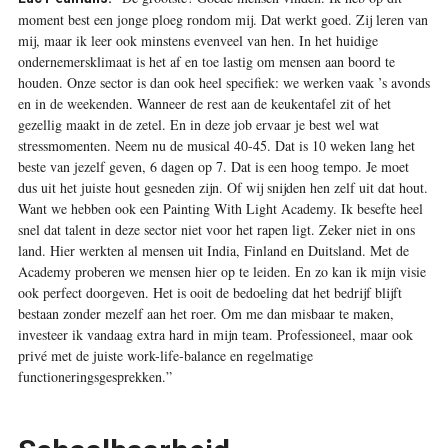
moment best een jonge ploeg rondom mij. Dat werkt goed. Zij leren van
mij, maar ik leer ook minstens evenveel van hen. In het huidige
ondernemersklimaat is het af en toe lastig om mensen aan boord te
houden. Onze sector is dan ook heel specifiek: we werken vaak ’s avonds
en in de weekenden. Wanneer de rest aan de keukentafel zit of het
gezellig maakt in de zetel. En in deze job ervaar je best wel wat
stressmomenten. Neem nu de musical 40-45. Dat is 10 weken lang het
beste van jezelf geven, 6 dagen op 7. Dat is een hoog tempo. Je moet
dus uit het juiste hout gesneden zijn. Of wij snijden hen zelf uit dat hout.
Want we hebben ook een Painting With Light Academy. Ik besefte heel
snel dat talent in deze sector niet voor het rapen ligt. Zeker niet in ons
land. Hier werkten al mensen uit India, Finland en Duitsland. Met de
Academy proberen we mensen hier op te leiden. En zo kan ik mijn visie
ook perfect doorgeven. Het is ooit de bedoeling dat het bedrijf blijft
bestaan zonder mezelf aan het roer. Om me dan misbaar te maken,
investeer ik vandaag extra hard in mijn team. Professioneel, maar ook
privé met de juiste work-life-balance en regelmatige
functioneringsgesprekken.”