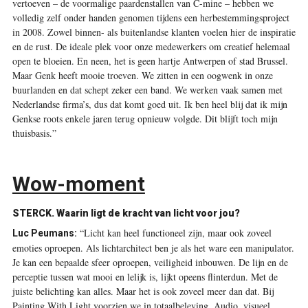
vertoeven – de voormalige paardenstallen van C-mine – hebben we
volledig zelf onder handen genomen tijdens een herbestemmingsproject
in 2008. Zowel binnen- als buitenlandse klanten voelen hier de inspiratie
en de rust. De ideale plek voor onze medewerkers om creatief helemaal
open te bloeien. En neen, het is geen hartje Antwerpen of stad Brussel.
Maar Genk heeft mooie troeven. We zitten in een oogwenk in onze
buurlanden en dat schept zeker een band. We werken vaak samen met
Nederlandse firma’s, dus dat komt goed uit. Ik ben heel blij dat ik mijn
Genkse roots enkele jaren terug opnieuw volgde. Dit blijft toch mijn
thuisbasis.”
Wow-moment
STERCK.
Waarin ligt de kracht van licht voor jou?
“Licht kan heel functioneel zijn, maar ook zoveel
Luc Peumans:
emoties oproepen. Als lichtarchitect ben je als het ware een manipulator.
Je kan een bepaalde sfeer oproepen, veiligheid inbouwen. De lijn en de
perceptie tussen wat mooi en lelijk is, lijkt opeens flinterdun. Met de
juiste belichting kan alles. Maar het is ook zoveel meer dan dat. Bij
Painting With Light voorzien we in totaalbeleving. Audio, visueel,