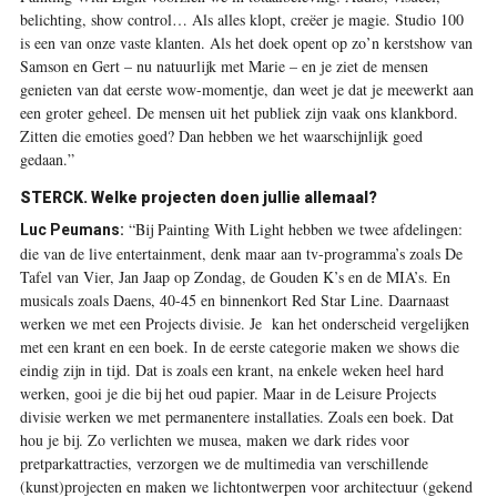
belichting, show control… Als alles klopt, creëer je magie. Studio 100
is een van onze vaste klanten. Als het doek opent op zo’n kerstshow van
Samson en Gert – nu natuurlijk met Marie – en je ziet de mensen
genieten van dat eerste wow-momentje, dan weet je dat je meewerkt aan
een groter geheel. De mensen uit het publiek zijn vaak ons klankbord.
Zitten die emoties goed? Dan hebben we het waarschijnlijk goed
gedaan.”
STERCK.
Welke projecten doen jullie allemaal?
“Bij Painting With Light hebben we twee afdelingen:
Luc Peumans:
die van de live entertainment, denk maar aan tv-programma’s zoals De
Tafel van Vier, Jan Jaap op Zondag, de Gouden K’s en de MIA’s. En
musicals zoals Daens, 40-45 en binnenkort Red Star Line. Daarnaast
werken we met een Projects divisie. Je
kan het onderscheid vergelijken
met een krant en een boek. In de eerste categorie maken we shows die
eindig zijn in tijd. Dat is zoals een krant, na enkele weken heel hard
werken, gooi je die bij het oud papier. Maar in de Leisure Projects
divisie werken we met permanentere installaties. Zoals een boek. Dat
hou je bij. Zo verlichten we musea, maken we dark rides voor
pretparkattracties, verzorgen we de multimedia van verschillende
(kunst)projecten en maken we lichtontwerpen voor architectuur (gekend