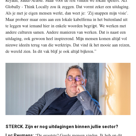
Riyadh, Saudi-Arabië. Maar voor de rest vinden we lokale spelers. Act
Globally - Think Locally zou ik zeggen. Dat vormt zeker een uitdaging.
Als je met je eigen mensen werkt, dan weet je: ‘Zij snappen mijn visie’.
Maar probeer maar eens aan een lokale kabelfirma in het buitenland uit
te leggen wat iemand hier in enkele woorden begrijpt. We werken met
andere culturen samen. Andere manieren van werken. Dat is naast een
uitdaging, ook gewoon heel inspirerend. Mijn mensen komen altijd vol
nieuwe ideeën terug van die werktrips. Dat vind ik het mooie aan reizen,
de wereld zien. In dit vak blijf je ook altijd bijleren.”
STERCK.
Zijn er nog uitdagingen binnen jullie sector?
“De grootste? Goede mensen vinden. Ik heb op dit
Luc Peumans: