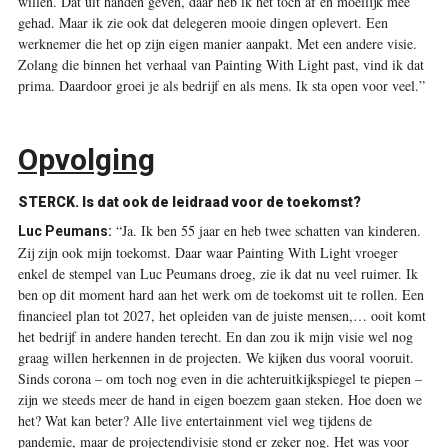
willen. Dat uit handen geven, daar heb ik het toch af en moeilijk mee
gehad. Maar ik zie ook dat delegeren mooie dingen oplevert. Een
werknemer die het op zijn eigen manier aanpakt. Met een andere visie.
Zolang die binnen het verhaal van Painting With Light past, vind ik dat
prima. Daardoor groei je als bedrijf en als mens. Ik sta open voor veel.”
Opvolging
STERCK.
Is dat ook de leidraad voor de toekomst?
“Ja. Ik ben 55 jaar en heb twee schatten van kinderen.
Luc Peumans:
Zij zijn ook mijn toekomst. Daar waar Painting With Light vroeger
enkel de stempel van Luc Peumans droeg, zie ik dat nu veel ruimer. Ik
ben op dit moment hard aan het werk om de toekomst uit te rollen. Een
financieel plan tot 2027, het opleiden van de juiste mensen,… ooit komt
het bedrijf in andere handen terecht. En dan zou ik mijn visie wel nog
graag willen herkennen in de projecten. We kijken dus vooral vooruit.
Sinds corona – om toch nog even in die achteruitkijkspiegel te piepen –
zijn we steeds meer de hand in eigen boezem gaan steken. Hoe doen we
het? Wat kan beter? Alle live entertainment viel weg tijdens de
pandemie, maar de projectendivisie stond er zeker nog. Het was voor