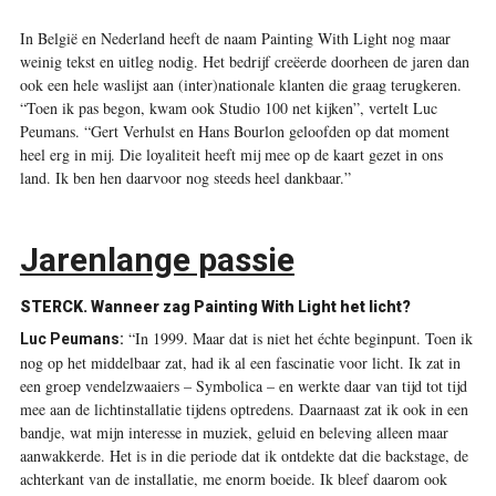
I
n België en Nederland heeft de naam Painting With Light nog maar
weinig tekst en uitleg nodig. Het bedrijf creëerde doorheen de jaren dan
ook een hele waslijst aan (inter)nationale klanten die graag terugkeren.
“Toen ik pas begon, kwam ook Studio 100 net kijken”, vertelt Luc
Peumans. “Gert Verhulst en Hans Bourlon geloofden op dat moment
heel erg in mij. Die loyaliteit heeft mij mee op de kaart gezet in ons
land. Ik ben hen daarvoor nog steeds heel dankbaar.”
Jarenlange passie
STERCK.
Wanneer zag Painting With Light het licht?
“In 1999. Maar dat is niet het échte beginpunt. Toen ik
Luc Peumans:
nog op het middelbaar zat, had ik al een fascinatie voor licht. Ik zat in
een groep vendelzwaaiers – Symbolica – en werkte daar van tijd tot tijd
mee aan de lichtinstallatie tijdens optredens. Daarnaast zat ik ook in een
bandje, wat mijn interesse in muziek, geluid en beleving alleen maar
aanwakkerde. Het is in die periode dat ik ontdekte dat die backstage, de
achterkant van de installatie, me enorm boeide. Ik bleef daarom ook