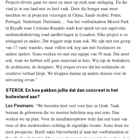
Projects divisie gaan we meer en meer op zoek naar uitdaging. En die
vind je in ons land niet zo heel vaak. Door die honger naar meer
mochten we al projecten verzorgen in China, Saudi-Arabië, Polen,
Portugal, Nederland, Duitsland,… Van het voetbalstadion Mrsool Park
in Riyadh waar Cristiano Ronaldo sinds kort speelt tot een supervette
multimediabeleving rond aardbevingen in Lissabon. Elke project is zo
uitdagend en anders. Dat triggert mijn team ook. We zijn met een groep
van 17 vaste waardes, maar vullen ook nog aan met freelancers en
andere spelers. Soms werken we met een equipe van 50 man. Dat moet
ook, want we hebben zelf geen materiaal in huis. Wij zijn de bedenkers,
de architecten, de designers. Wij zorgen ervoor dat het technische en
creatieve verhaal klopt. We kloppen daarna op andere deuren voor de
uitvoering ervan.”
STERCK.
En hoe pakken jullie dat dan concreet in het
buitenland aan?
“We bereiden heel veel voor hier in Genk. Vaak
Luc Peumans:
bestaan de gebouwen die we moeten belichten nog niet eens. Dan
werken we op plan. Voor de installatieopbouw trekt dan een team van
twee of drie medewerkers richting de eigenlijke locatie. Soms doen we
eerst prospectie. Ikzelf zakte bijvoorbeeld af naar het voetbalstadion in