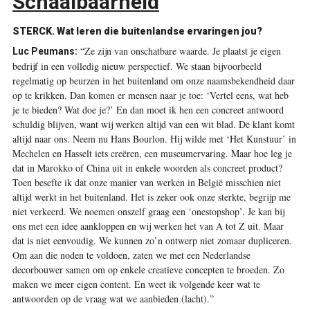
Schaalbaarheid
STERCK.
Wat leren die buitenlandse ervaringen jou?
“Ze zijn van onschatbare waarde. Je plaatst je eigen
Luc Peumans:
bedrijf in een volledig nieuw perspectief. We staan bijvoorbeeld
regelmatig op beurzen in het buitenland om onze naamsbekendheid daar
op te krikken. Dan komen er mensen naar je toe: ‘Vertel eens, wat heb
je te bieden? Wat doe je?’ En dan moet ik hen een concreet antwoord
schuldig blijven, want wij werken altijd van een wit blad. De klant komt
altijd naar ons. Neem nu Hans Bourlon. Hij wilde met ‘Het Kunstuur’ in
Mechelen en Hasselt iets creëren, een museumervaring. Maar hoe leg je
dat in Marokko of China uit in enkele woorden als concreet product?
Toen besefte ik dat onze manier van werken in België misschien niet
altijd werkt in het buitenland. Het is zeker ook onze sterkte, begrijp me
niet verkeerd. We noemen onszelf graag een ‘onestopshop’. Je kan bij
ons met een idee aankloppen en wij werken het van A tot Z uit. Maar
dat is niet eenvoudig. We kunnen zo’n ontwerp niet zomaar dupliceren.
Om aan die noden te voldoen, zaten we met een Nederlandse
decorbouwer samen om op enkele creatieve concepten te broeden. Zo
maken we meer eigen content. En weet ik volgende keer wat te
antwoorden op de vraag wat we aanbieden (lacht).”