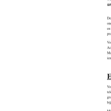
sn
De
on
en
pr
Vo
Ac
Ma
ie
E
Vo
te
gr
bi
Mi