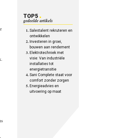
TOP5
gedeelde artikels
r
Salestalent rekruteren en
ontwikkelen
Investeren in groei,
bouwen aan rendement
Elektrotechniek met
k.
visie: Van industriële
installaties tot
energietransitie
Sani Complete staat voor
comfort zonder zorgen
Energieadvies en
uitvoering op maat
ns
e