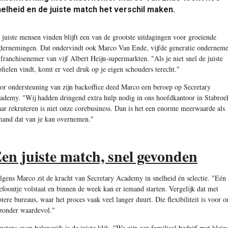
elheid en de juiste match het verschil maken.
 juiste mensen vinden blijft een van de grootste uitdagingen voor groeiende
dernemingen. Dat ondervindt ook Marco Van Ende, vijfde generatie onderneme
 franchisenemer van vijf Albert Heijn-supermarkten. "Als je niet snel de juiste
ofielen vindt, komt er veel druk op je eigen schouders terecht."
or ondersteuning van zijn backoffice deed Marco een beroep op Secretary
ademy. "Wij hadden dringend extra hulp nodig in ons hoofdkantoor in Stabroe
ar rekruteren is niet onze corebusiness. Dan is het een enorme meerwaarde als
mand dat van je kan overnemen."
en juiste match, snel gevonden
lgens Marco zit de kracht van Secretary Academy in snelheid én selectie. "Eén
lefoontje volstaat en binnen de week kan er iemand starten. Vergelijk dat met
otere bureaus, waar het proces vaak veel langer duurt. Die flexibiliteit is voor o
jzonder waardevol."
nstens even belangrijk is de juiste klik. "We zijn een familiaal bedrijf met klein