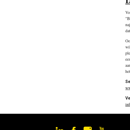
Vo
"B
na
da
Oo
wi
pl
ee
aa
he
Se
ww
Ve
in