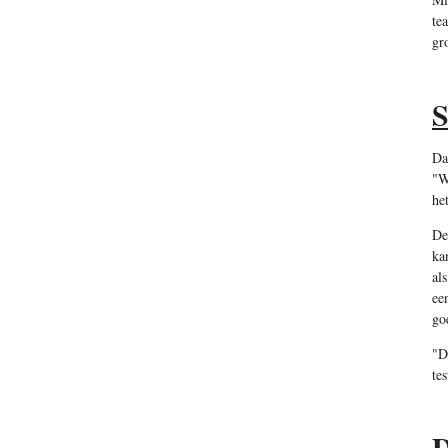
te
gr
S
Da
"W
he
De
ka
al
ee
go
"D
te
D