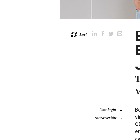
Deel:
T
V
Naar
begin
Be
vi
Naar
overzicht
C
en
s