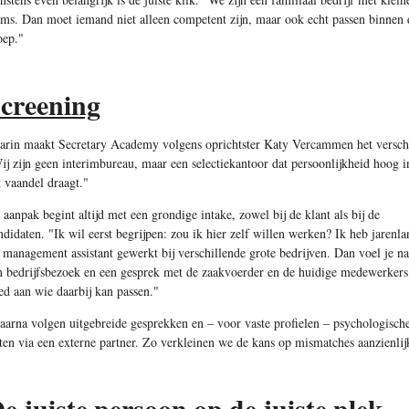
ams. Dan moet iemand niet alleen competent zijn, maar ook echt passen binnen 
oep."
creening
arin maakt Secretary Academy volgens oprichtster Katy Vercammen het verschi
ij zijn geen interimbureau, maar een selectiekantoor dat persoonlijkheid hoog i
t vaandel draagt."
 aanpak begint altijd met een grondige intake, zowel bij de klant als bij de
ndidaten. "Ik wil eerst begrijpen: zou ik hier zelf willen werken? Ik heb jarenla
s management assistant gewerkt bij verschillende grote bedrijven. Dan voel je na
n bedrijfsbezoek en een gesprek met de zaakvoerder en de huidige medewerkers
ed aan wie daarbij kan passen."
aarna volgen uitgebreide gesprekken en – voor vaste profielen – psychologisch
sten via een externe partner. Zo verkleinen we de kans op mismatches aanzienlij
e juiste persoon op de juiste plek