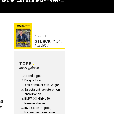
SECRETARY ACADEMY - VENFRESH
Artikel uit:
54.
nr
STERCK
.
juni 2026
TOP5
meest gelezen
Grondlegger
De grootste
stratenmaker van België
Salestalent rekruteren en
ontwikkelen
BMW iX3 xDrive50:
ng
Nieuwe Klasse
De
Investeren in groei,
bouwen aan rendement