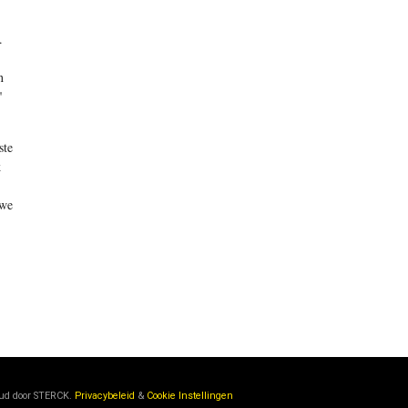
.
n
"
ste
k
 we
oud door
STERCK.
Privacybeleid
&
Cookie Instellingen