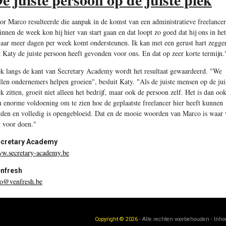
or Marco resulteerde die aanpak in de komst van een administratieve freelancer
innen de week kon hij hier van start gaan en dat loopt zo goed dat hij ons in het
jaar meer dagen per week komt ondersteunen. Ik kan met een gerust hart zegge
t Katy de juiste persoon heeft gevonden voor ons. En dat op zeer korte termijn.
k langs de kant van Secretary Academy wordt het resultaat gewaardeerd. "We
llen ondernemers helpen groeien", besluit Katy. "Als de juiste mensen op de jui
ek zitten, groeit niet alleen het bedrijf, maar ook de persoon zelf. Het is dan oo
n enorme voldoening om te zien hoe de geplaatste freelancer hier heeft kunnen
rden en volledig is opengebloeid. Dat en de mooie woorden van Marco is waar
t voor doen."
cretary Academy
w.secretary-academy.be
nfresh
fo@venfresh.be
Copyright © 2026
- Alle rechten voorbehouden - Inh