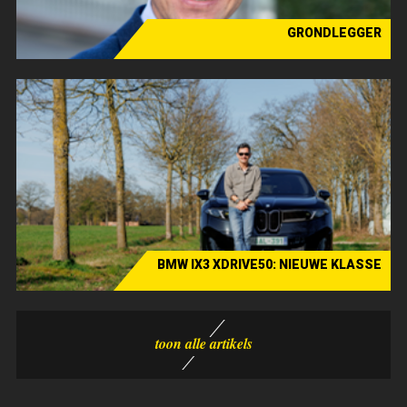
GRONDLEGGER
Verhaal - Duvel Moortgat
BMW IX3 XDRIVE50: NIEUWE KLASSE
De test - G&A Motors