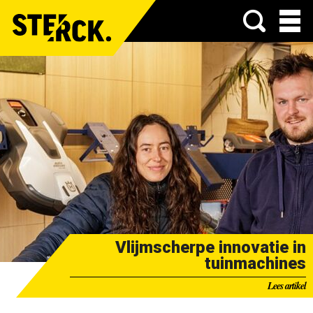
Menu
Vlijmscherpe innovatie in
tuinmachines
Lees artikel