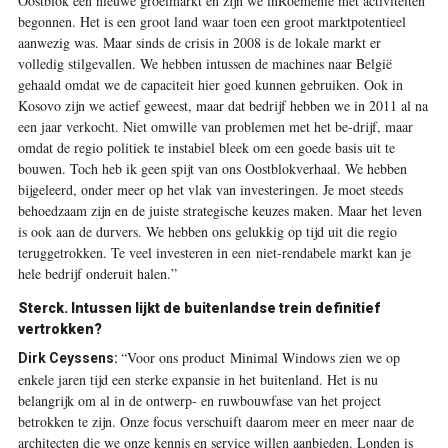
Oostblok een nieuwe groeimarkt en zijn we inRoemenië met activiteiten
begonnen. Het is een groot land waar toen een groot marktpotentieel
aanwezig was. Maar sinds de crisis in 2008 is de lokale markt er
volledig stilgevallen. We hebben intussen de machines naar België
gehaald omdat we de capaciteit hier goed kunnen gebruiken. Ook in
Kosovo zijn we actief geweest, maar dat bedrijf hebben we in 2011 al na
een jaar verkocht. Niet omwille van problemen met het be-drijf, maar
omdat de regio politiek te instabiel bleek om een goede basis uit te
bouwen. Toch heb ik geen spijt van ons Oostblokverhaal. We hebben
bijgeleerd, onder meer op het vlak van investeringen. Je moet steeds
behoedzaam zijn en de juiste strategische keuzes maken. Maar het leven
is ook aan de durvers. We hebben ons gelukkig op tijd uit die regio
teruggetrokken. Te veel investeren in een niet-rendabele markt kan je
hele bedrijf onderuit halen.”
Sterck.
Intussen lijkt de buitenlandse trein definitief
vertrokken?
“Voor ons product Minimal Windows zien we op
Dirk Ceyssens:
enkele jaren tijd een sterke expansie in het buitenland. Het is nu
belangrijk om al in de ontwerp- en ruwbouwfase van het project
betrokken te zijn. Onze focus verschuift daarom meer en meer naar de
architecten die we onze kennis en service willen aanbieden. Londen is