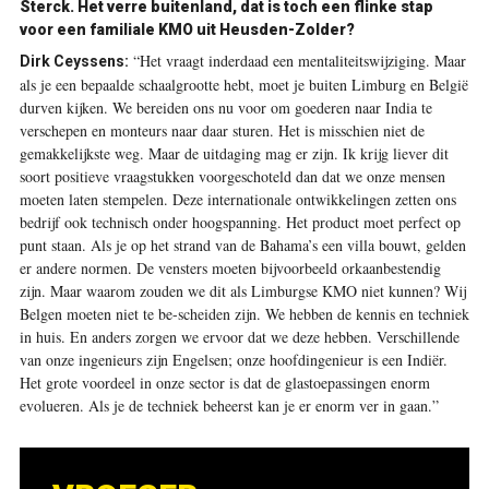
Sterck.
Het verre buitenland, dat is toch een flinke stap
voor een familiale KMO uit Heusden-Zolder?
“Het vraagt inderdaad een mentaliteitswijziging. Maar
Dirk Ceyssens:
als je een bepaalde schaalgrootte hebt, moet je buiten Limburg en België
durven kijken. We bereiden ons nu voor om goederen naar India te
verschepen en monteurs naar daar sturen. Het is misschien niet de
gemakkelijkste weg. Maar de uitdaging mag er zijn. Ik krijg liever dit
soort positieve vraagstukken voorgeschoteld dan dat we onze mensen
moeten laten stempelen. Deze internationale ontwikkelingen zetten ons
bedrijf ook technisch onder hoogspanning. Het product moet perfect op
punt staan. Als je op het strand van de Bahama’s een villa bouwt, gelden
er andere normen. De vensters moeten bijvoorbeeld orkaanbestendig
zijn. Maar waarom zouden we dit als Limburgse KMO niet kunnen? Wij
Belgen moeten niet te be-scheiden zijn. We hebben de kennis en techniek
in huis. En anders zorgen we ervoor dat we deze hebben. Verschillende
van onze ingenieurs zijn Engelsen; onze hoofdingenieur is een Indiër.
Het grote voordeel in onze sector is dat de glastoepassingen enorm
evolueren. Als je de techniek beheerst kan je er enorm ver in gaan.”