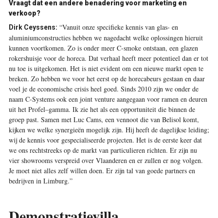
Vraagt dat een andere benadering voor marketing en
verkoop?
“Vanuit onze specifieke kennis van glas- en
Dirk Ceyssens:
aluminiumconstructies hebben we nagedacht welke oplossingen hieruit
kunnen voortkomen. Zo is onder meer C-smoke ontstaan, een glazen
rokershuisje voor de horeca. Dat verhaal heeft meer potentieel dan er tot
nu toe is uitgekomen. Het is niet evident om een nieuwe markt open te
breken. Zo hebben we voor het eerst op de horecabeurs gestaan en daar
voel je de economische crisis heel goed. Sinds 2010 zijn we onder de
naam C-Systems ook een joint venture aangegaan voor ramen en deuren
uit het Profel–gamma. Ik zie het als een opportuniteit die binnen de
groep past. Samen met Luc Cams, een vennoot die van Belisol komt,
kijken we welke synergieën mogelijk zijn. Hij heeft de dagelijkse leiding;
wij de kennis voor gespecialiseerde projecten. Het is de eerste keer dat
we ons rechtstreeks op de markt van particulieren richten. Er zijn nu
vier showrooms verspreid over Vlaanderen en er zullen er nog volgen.
Je moet niet alles zelf willen doen. Er zijn tal van goede partners en
bedrijven in Limburg.”
Demonstratievilla