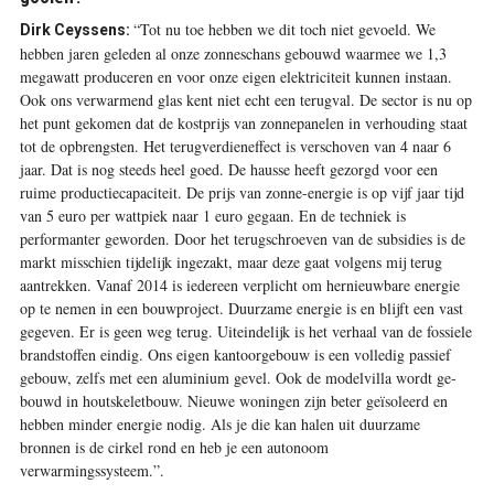
“Tot nu toe hebben we dit toch niet gevoeld. We
Dirk Ceyssens:
hebben jaren geleden al onze zonneschans gebouwd waarmee we 1,3
megawatt produceren en voor onze eigen elektriciteit kunnen instaan.
Ook ons verwarmend glas kent niet echt een terugval. De sector is nu op
het punt gekomen dat de kostprijs van zonnepanelen in verhouding staat
tot de opbrengsten. Het terugverdieneffect is verschoven van 4 naar 6
jaar. Dat is nog steeds heel goed. De hausse heeft gezorgd voor een
ruime productiecapaciteit. De prijs van zonne-energie is op vijf jaar tijd
van 5 euro per wattpiek naar 1 euro gegaan. En de techniek is
performanter geworden. Door het terugschroeven van de subsidies is de
markt misschien tijdelijk ingezakt, maar deze gaat volgens mij terug
aantrekken. Vanaf 2014 is iedereen verplicht om hernieuwbare energie
op te nemen in een bouwproject. Duurzame energie is en blijft een vast
gegeven. Er is geen weg terug. Uiteindelijk is het verhaal van de fossiele
brandstoffen eindig. Ons eigen kantoorgebouw is een volledig passief
gebouw, zelfs met een aluminium gevel. Ook de modelvilla wordt ge-
bouwd in houtskeletbouw. Nieuwe woningen zijn beter geïsoleerd en
hebben minder energie nodig. Als je die kan halen uit duurzame
bronnen is de cirkel rond en heb je een autonoom
verwarmingssysteem.”
.