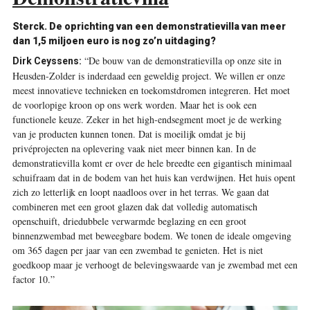
Sterck.
De oprichting van een demonstratievilla van meer
dan 1,5 miljoen euro is nog zo’n uitdaging?
“De bouw van de demonstratievilla op onze site in
Dirk Ceyssens:
Heusden-Zolder is inderdaad een geweldig project. We willen er onze
meest innovatieve technieken en toekomstdromen integreren. Het moet
de voorlopige kroon op ons werk worden. Maar het is ook een
functionele keuze. Zeker in het high-endsegment moet je de werking
van je producten kunnen tonen. Dat is moeilijk omdat je bij
privéprojecten na oplevering vaak niet meer binnen kan. In de
demonstratievilla komt er over de hele breedte een gigantisch minimaal
schuifraam dat in de bodem van het huis kan verdwijnen. Het huis opent
zich zo letterlijk en loopt naadloos over in het terras. We gaan dat
combineren met een groot glazen dak dat volledig automatisch
openschuift, driedubbele verwarmde beglazing en een groot
binnenzwembad met beweegbare bodem. We tonen de ideale omgeving
om 365 dagen per jaar van een zwembad te genieten. Het is niet
goedkoop maar je verhoogt de belevingswaarde van je zwembad met een
factor 10.”