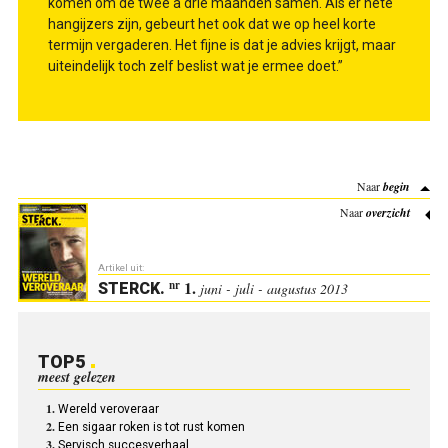
komen om de twee à drie maanden samen. Als er hete
hangijzers zijn, gebeurt het ook dat we op heel korte
termijn vergaderen. Het fijne is dat je advies krijgt, maar
uiteindelijk toch zelf beslist wat je ermee doet.”
Naar
begin
Naar
overzicht
Artikel uit:
1.
nr
STERCK
.
juni - juli - augustus 2013
TOP5
meest gelezen
Wereld veroveraar
Een sigaar roken is tot rust komen
Servisch succesverhaal