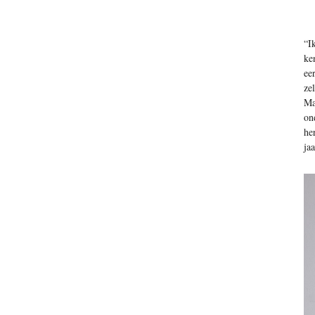
“I
ke
ee
ze
Ma
on
he
ja