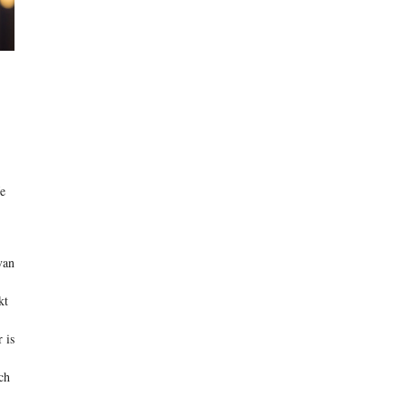
Je
van
kt
 is
ch