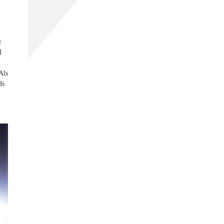
e
l
Als
ds