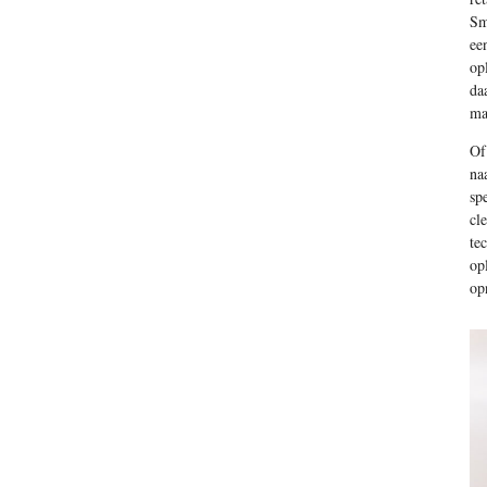
Sm
ee
op
da
ma
Of
na
sp
cl
te
op
op