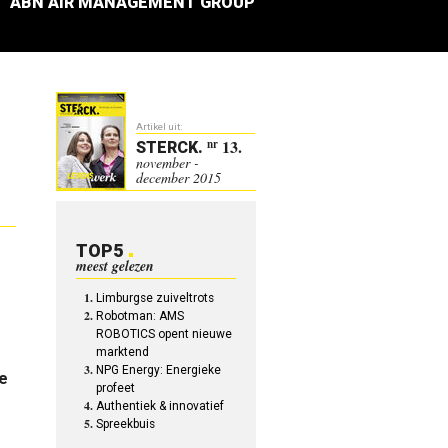
ABN AIR MANAGEMENT GROUP
Artikel uit:
13.
nr
STERCK
.
november -
december 2015
TOP5
meest gelezen
Limburgse zuiveltrots
Robotman: AMS
ROBOTICS opent nieuwe
marktend
NPG Energy: Energieke
e
profeet
Authentiek & innovatief
Spreekbuis