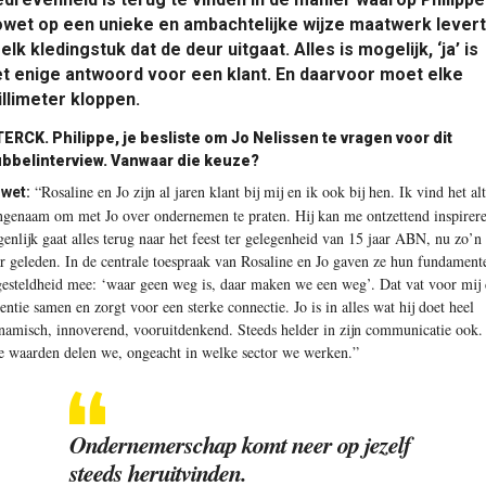
wet op een unieke en ambachtelijke wijze maatwerk levert
 elk kledingstuk dat de deur uitgaat. Alles is mogelijk, ‘ja’ is
t enige antwoord voor een klant. En daarvoor moet elke
llimeter kloppen.
ERCK. Philippe, je besliste om Jo Nelissen te vragen voor dit
bbelinterview. Vanwaar die keuze?
“Rosaline en Jo zijn al jaren klant bij mij en ik ook bij hen. Ik vind het alt
wet:
ngenaam om met Jo over ondernemen te praten. Hij kan me ontzettend inspirer
genlijk gaat alles terug naar het feest ter gelegenheid van 15 jaar ABN, nu zo’n
ar geleden. In de centrale toespraak van Rosaline en Jo gaven ze hun fundament
gesteldheid mee: ‘waar geen weg is, daar maken we een weg’. Dat vat voor mij
sentie samen en zorgt voor een sterke connectie. Jo is in alles wat hij doet heel
namisch, innoverend, vooruitdenkend. Steeds helder in zijn communicatie ook.
e waarden delen we, ongeacht in welke sector we werken.”
Ondernemerschap komt neer op jezelf
steeds heruitvinden.