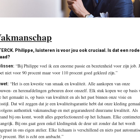
Vakmanschap
ERCK. Philippe, luisteren is voor jou ook cruciaal. Is dat een rode
aad?
“Bij Philippe voel ik een enorme passie en bezetenheid voor zijn job. 
lissen:
et niet voor 90 procent maar voor 110 procent goed gekleed zijn.”
“Het is een kwestie van smaak en kwaliteit. Alle aankopen van onze
wet:
ouwen- en herenafdelingen gebeuren door onszelf. Elk stuk kopen we op basis 
e het gemaakt is, op basis van kwaliteit en als het past binnen onze visie en
isstijl. Dat wil zeggen dat je een kwaliteitsgarantie hebt dat onze kleding gemaa
 volgens authentiek vakmanschap en met gegarandeerd duurzame kwaliteit. Als
mand bij ons komt, wordt alles geperfectioneerd op het lichaam. Elke centimeter
langrijk. Bij ons gaat geen enkel kledingstuk de deur uit zonder dat het wordt
ngepast in ons eigen atelier. Elke lichaam is verschillend en niets past automatis
0 procent. Het is echt een ambacht.”