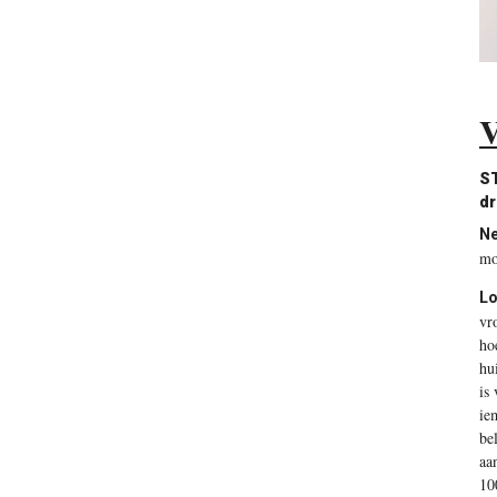
ST
dr
Ne
mo
Lo
vr
ho
hu
is
ie
be
aa
10