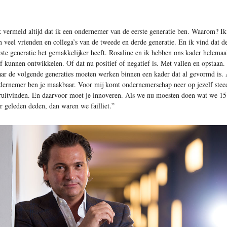
k vermeld altijd dat ik een ondernemer van de eerste generatie ben. Waarom? Ik
n veel vrienden en collega’s van de tweede en derde generatie. En ik vind dat d
rste generatie het gemakkelijker heeft. Rosaline en ik hebben ons kader helemaa
lf kunnen ontwikkelen. Of dat nu positief of negatief is. Met vallen en opstaan.
ar de volgende generaties moeten werken binnen een kader dat al gevormd is. 
dernemer ben je maakbaar. Voor mij komt ondernemerschap neer op jezelf stee
ruitvinden. En daarvoor moet je innoveren. Als we nu moesten doen wat we 15
ar geleden deden, dan waren we failliet.”