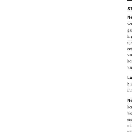
ST
Ne
ve
ga
kr
op
ee
va
ko
va
Lo
hi
in
Ne
ke
we
ee
ni
re