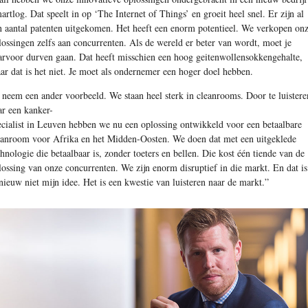
artlog. Dat speelt in op ‘The Internet of Things’ en groeit heel snel. Er zijn al
n aantal patenten uitgekomen. Het heeft een enorm potentieel. We verkopen on
lossingen zelfs aan concurrenten. Als de wereld er beter van wordt, moet je
arvoor durven gaan. Dat heeft misschien een hoog geitenwollensokkengehalte,
ar dat is het niet. Je moet als ondernemer een hoger doel hebben.
 neem een ander voorbeeld. We staan heel sterk in cleanrooms. Door te luistere
ar een kanker-
ecialist in Leuven hebben we nu een oplossing ontwikkeld voor een betaalbare
eanroom voor Afrika en het Midden-Oosten. We doen dat met een uitgeklede
chnologie die betaalbaar is, zonder toeters en bellen. Die kost één tiende van de
lossing van onze concurrenten. We zijn enorm disruptief in die markt. En dat is
nieuw niet mijn idee. Het is een kwestie van luisteren naar de markt.”