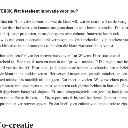
ERCK. Wat betekent innovatie voor jou?
“Innovatie is voor ons wat de klant wil, wat de markt wil en de vraag
lissen:
e we daar halsstarrig in kunnen meegaan door onszelf heruit te vinden. Dat gaa
et altijd over producten, maar doorgaans over cultuur. Innovatie levert ook
kwijls een groot onderscheidend vermogen op. Onderscheidend zijn betekent vo
s klimatisatie en cleanrooms aanbieden die klaar zijn voor de toekomst.
 ben echt een fan van het nieuwe boekje van Lut Weyens. Daar staat zoveel
arheid in. Hoe trek ik mensen mee in een ‘growth-mindset’? Dat begint met he
ofd van het bedrijf. Daar moet je de juiste visie hebben, vasthouden aan je bele
 de klant in het midden zetten. Het verschil tussen een ‘growth-mindset’ en een
ixed mindset’ is moeilijk uit te leggen. Dat moet je voelen. We verwachten passi
 prestatie van onze mensen, maar ze moeten ook plezier hebben in hun job. Ons
drijfsgebouw hangt vol slogans. Er staan pingpongtafels, een gezellig hoekje o
en een koffie te drinken, .... Dat aspect mis ik bij veel bedrijven. Je moet mense
spireren en vertrouwen geven. En dat hoeft geen cultuur zonder controle te zijn
o-creatie