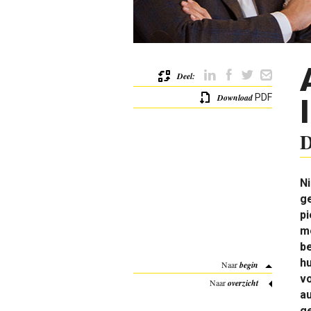
Deel:
Download
PDF
D
N
ge
pi
me
be
h
Naar
begin
vo
Naar
overzicht
au
ge