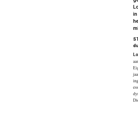
Lo
in
he
mi
ST
du
Lo
aa
Ei
ja
in
es
dy
Di