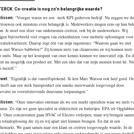
ERCK. Co-creatie is nog zo’n belangrijke waarde?
“Vroeger waren we een sterk KPI-gedreven bedrijf. Nu zeggen we da
lissen:
rtrouwen ook minstens even belangrijk is. Medewerkers mogen eens op hun be
an. Je moet een sfeer van ondernemen creëren, ook bij de medewerkers. Wij
ijgen bijvoorbeeld veel vragen van ziekenhuizen voor mobiele oplossingen voor
eratiekwartieren. Daarop zegt één van mijn ingenieurs: “Waarom gaan we niet
ns met Warsco babbelen?” Zij kennen niets van cleanrooms en wij kennen niets
n units. Maar op het kruispunt van onze kennis kunnen we innovatief zijn. En d
mt nu mogelijk een product uit. Met een idee dat van mijn mensen komt hè. Ni
n mezelf.”
“Eigenlijk is dat vanzelfsprekend. Ik ken Marc Warson ook heel goed. O
wet:
j heeft aan een sterk basisproduct een unieke meerwaarde toegevoegd door
novatie en vooruitstrevende duurzame toepassingen.”
“Onze innovaties ontstaan als we een markt opzoeken waar we niets v
lissen:
nnen. Zo zijn we geen specialist in elektriciteit en batterijen. EPA uit Opglabbe
l. Onze concurrenten gaan HVAC of Electro verkopen, maar wij brengen same
n totaaloplossing die zij en wij apart niet kunnen brengen. En dat in een
chemarkt. We gaan samen naar een klant en creëren toegevoegde waarde. In de
tail hebben we onze innovatieve oplossingen ondergebracht in een nieuw bedrijf