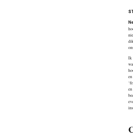
ST
Ne
ho
ni
di
on
Ik
wa
ho
en
‘f
en
be
ev
in
C