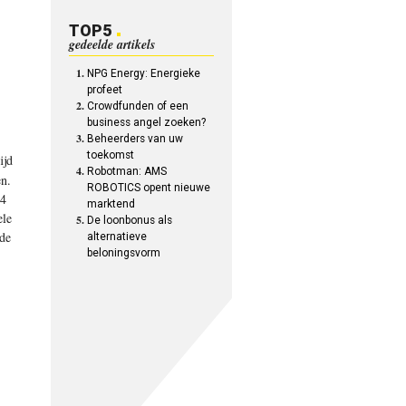
TOP5
gedeelde artikels
NPG Energy: Energieke
profeet
Crowdfunden of een
business angel zoeken?
Beheerders van uw
toekomst
ijd
Robotman: AMS
en.
ROBOTICS opent nieuwe
 4
marktend
ele
De loonbonus als
 de
alternatieve
beloningsvorm