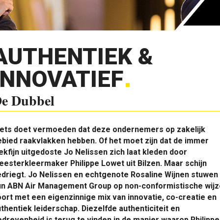
AUTHENTIEK &
INNOVATIEF
e Dubbel
iets doet vermoeden dat deze ondernemers op zakelijk
bied raakvlakken hebben. Of het moet zijn dat de immer
ekfijn uitgedoste Jo Nelissen zich laat kleden door
esterkleermaker Philippe Lowet uit Bilzen. Maar schijn
driegt. Jo Nelissen en echtgenote Rosaline Wijnen stuwen
un ABN Air Management Group op non-conformistische wijz
ort met een eigenzinnige mix van innovatie, co-creatie en
thentiek leiderschap. Diezelfde authenticiteit en
drevenheid is terug te vinden in de manier waarop Philippe