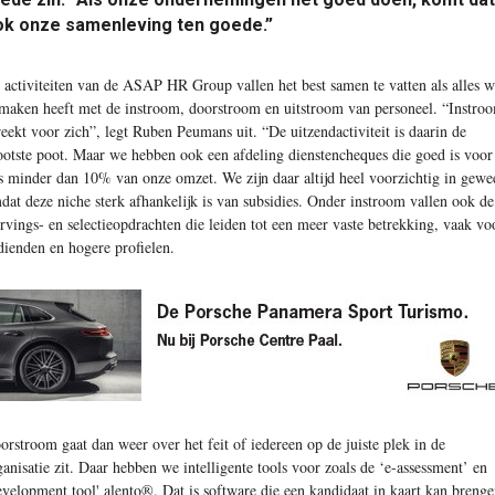
ok onze samenleving ten goede.”
 activiteiten van de ASAP HR Group vallen het best samen te vatten als alles w
 maken heeft met de instroom, doorstroom en uitstroom van personeel. “Instro
reekt voor zich”, legt Ruben Peumans uit. “De uitzendactiviteit is daarin de
ootste poot. Maar we hebben ook een afdeling dienstencheques die goed is voor
ts minder dan 10% van onze omzet. We zijn daar altijd heel voorzichtig in gewe
dat deze niche sterk afhankelijk is van subsidies. Onder instroom vallen ook de
rvings- en selectieopdrachten die leiden tot een meer vaste betrekking, vaak vo
dienden en hogere profielen.
orstroom gaat dan weer over het feit of iedereen op de juiste plek in de
ganisatie zit. Daar hebben we intelligente tools voor zoals de ‘e-assessment’ en
evelopment tool' alento®. Dat is software die een kandidaat in kaart kan breng