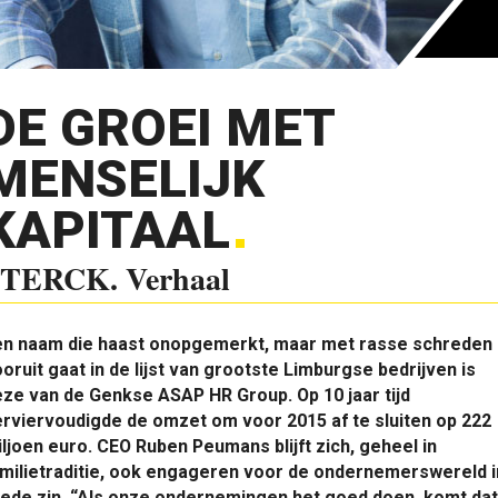
DE GROEI MET
MENSELIJK
KAPITAAL
TERCK. Verhaal
en naam die haast onopgemerkt, maar met rasse schreden
oruit gaat in de lijst van grootste Limburgse bedrijven is
ze van de Genkse ASAP HR Group. Op 10 jaar tijd
rviervoudigde de omzet om voor 2015 af te sluiten op 222
ljoen euro. CEO Ruben Peumans blijft zich, geheel in
milietraditie, ook engageren voor de ondernemerswereld i
ede zin. “Als onze ondernemingen het goed doen, komt dat