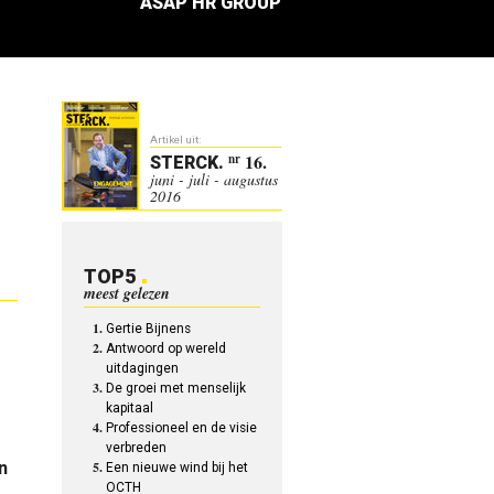
ASAP HR GROUP
Artikel uit:
16.
nr
STERCK
.
juni - juli - augustus
2016
TOP5
meest gelezen
Gertie Bijnens
Antwoord op wereld
uitdagingen
De groei met menselijk
kapitaal
Professioneel en de visie
verbreden
n
Een nieuwe wind bij het
OCTH