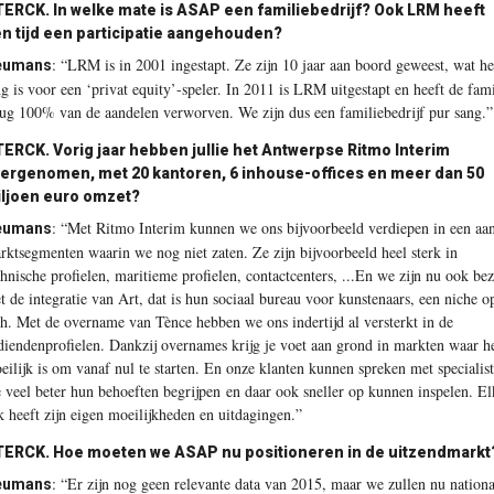
ERCK. In welke mate is ASAP een familiebedrijf? Ook LRM heeft
n tijd een participatie aangehouden?
:
“LRM is in 2001 ingestapt. Ze zijn 10 jaar aan boord geweest, wat he
eumans
ng is voor een ‘privat equity’-speler. In 2011 is LRM uitgestapt en heeft de fami
rug 100% van de aandelen verworven. We zijn dus een familiebedrijf pur sang.”
ERCK. Vorig jaar hebben jullie het Antwerpse Ritmo Interim
ergenomen, met 20 kantoren,
6 inhouse-offices en meer dan
50
ljoen euro omzet?
:
“Met Ritmo Interim kunnen we ons bijvoorbeeld verdiepen in een aan
eumans
rktsegmenten waarin we nog niet zaten. Ze zijn bijvoorbeeld heel sterk in
chnische profielen, maritieme profielen, contactcenters, ...En we zijn nu ook bez
t de integratie van Art, dat is hun sociaal bureau voor kunstenaars, een niche o
ch. Met de overname van Tènce hebben we ons indertijd al versterkt in de
diendenprofielen. Dankzij overnames krijg je voet aan grond in markten waar h
eilijk is om vanaf nul te starten. En onze klanten kunnen spreken met specialis
e veel beter hun behoeften begrijpen
en daar ook sneller op kunnen inspelen. El
k heeft zijn eigen moeilijkheden en uitdagingen.”
ERCK. Hoe moeten we ASAP nu positioneren in de uitzendmarkt
:
“Er zijn nog geen relevante data van 2015, maar we zullen nu nationa
eumans