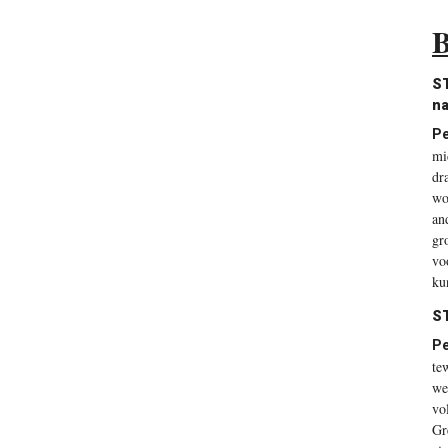
B
ST
na
P
mi
dr
wo
an
gr
vo
ku
ST
P
te
we
vo
Gr