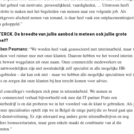
 het gebied van motivatie, persoonlijkheid, vaardigheden, ... Uitstroom heeft
nslotte te maken met het begeleiden van mensen naar een volgende job. Als
rkgevers afscheid nemen van iemand, is daar heel vaak een outplacementtraject
n gekoppeld.”
ERCK. De breedte van jullie aanbod is meteen ook jullie grote
oef?
“We worden heel vaak geassocieerd met interimarbeid, maar 
uben Peumans:
nken veel ruimer mee met onze klanten. Daarom hebben we het woord interim
k bewust weggelaten uit onze naam. Onze commerciële medewerkers en
rantwoordelijken zijn niet noodzakelijk zelf specialist in alle mogelijke HR-
kgebieden – dat kan ook niet - maar we hebben alle mogelijke specialisten wel 
is en zorgen dat onze klanten bij hen terecht komen voor advies.
el concullega’s verdiepen zich puur in uitzendarbeid. We nemen in
s
commercieel verhaal bijvoorbeeld ook mee dat IT-partner Prato een
sterbedrijf is en dat proberen we in het voordeel van de klant te gebruiken. Als 
 onze specialisaties optelt zijn we in België de enige partij die zo breed gaat qua
-dienstverlening. Er zijn uiteraard nog andere grote uitzendbedrijven en nog
dere loonsecretariaten, maar geen enkele maakt de combinatie van al die
ensten."