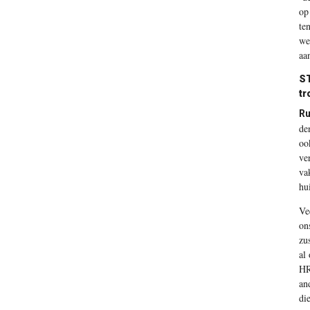
op
te
we
aa
ST
tr
R
de
oo
ve
va
hu
Ve
on
zu
al
HR
an
di