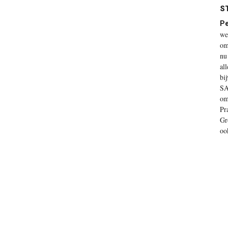
ST
P
we
om
nu
al
bi
SA
om
Pr
Gr
oo