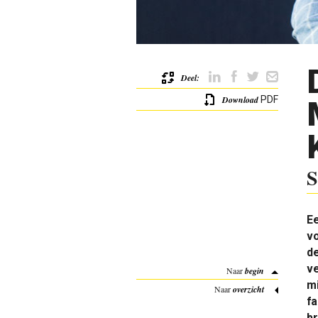
Deel:
Download
PDF
S
E
vo
de
ve
Naar
begin
mi
Naar
overzicht
fa
br