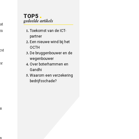
TOP5
gedeelde artikels
at
om
Toekomst van de ICT-
partner
Een nieuwe wind bij het
OCTH
est
De bruggenbouwer en de
wegenbouwer
or
Over boterhammen en
Gandhi
Waarom een verzekering
bedrijfsschade?
en