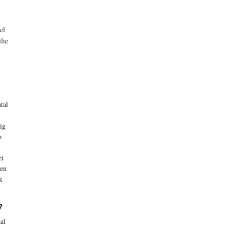
el
lie
tal
ig
p
et
ten
k
?
al