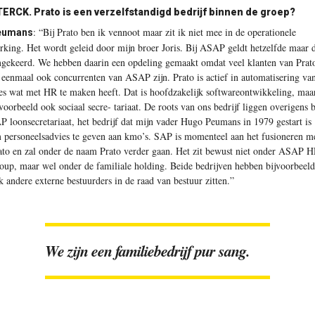
ERCK. Prato is een verzelfstandigd bedrijf binnen de groep?
:
“Bij Prato ben ik vennoot maar zit ik niet mee in de operationele
eumans
rking. Het wordt geleid door mijn broer Joris. Bij ASAP geldt hetzelfde maar 
gekeerd. We hebben daarin een opdeling gemaakt omdat veel klanten van Prat
 eenmaal ook concurrenten van ASAP zijn. Prato is actief in automatisering va
les wat met HR te maken heeft. Dat is hoofdzakelijk softwareontwikkeling, maa
jvoorbeeld ook sociaal secre- tariaat. De roots van ons bedrijf liggen overigens b
P loonsecretariaat, het bedrijf dat mijn vader Hugo Peumans in 1979 gestart is
 personeelsadvies te geven aan kmo’s. SAP is momenteel aan het fusioneren m
ato en zal onder de naam Prato verder gaan. Het zit bewust niet onder ASAP 
oup, maar wel onder de familiale holding. Beide bedrijven hebben bijvoorbeeld
k andere externe bestuurders in de raad van bestuur zitten.”
We zijn een familiebedrijf pur sang.