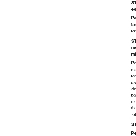
ST
ee
P
la
te
ST
ov
mi
P
ma
te
me
zi
be
mo
di
va
ST
P