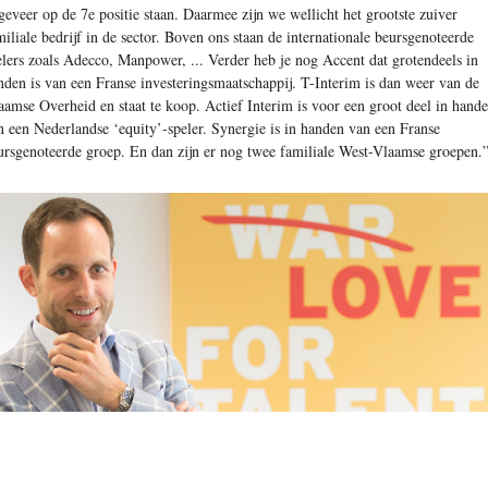
geveer op de 7e positie staan. Daarmee zijn we wellicht het grootste zuiver
miliale bedrijf in de sector. Boven ons staan de internationale beursgenoteerde
elers zoals Adecco, Manpower, ... Verder heb je nog Accent dat grotendeels in
nden is van een Franse investeringsmaatschappij. T-Interim is dan weer van de
aamse Overheid en staat te koop. Actief Interim is voor een groot deel in hand
n een Nederlandse ‘equity’-speler. Synergie is in handen van een Franse
ursgenoteerde groep. En dan zijn er nog twee familiale West-Vlaamse groepen.