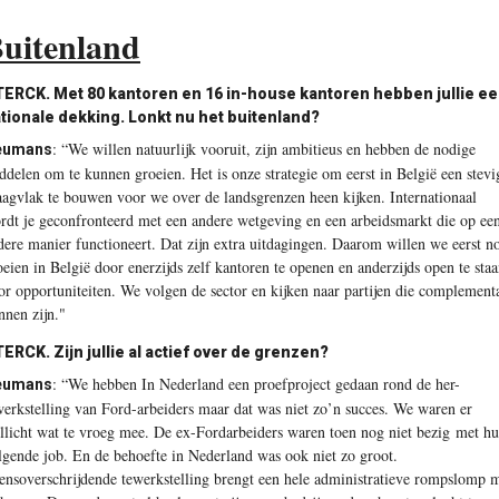
uitenland
ERCK. Met 80 kantoren en 16 in-house kantoren hebben jullie e
tionale dekking. Lonkt nu het buitenland?
:
“We willen natuurlijk vooruit, zijn ambitieus en hebben de nodige
eumans
ddelen om te kunnen groeien. Het is onze strategie om eerst in België een stevi
aagvlak te bouwen voor we over de landsgrenzen heen kijken. Internationaal
rdt je geconfronteerd met een andere wetgeving en een arbeidsmarkt die op ee
dere manier functioneert. Dat zijn extra uitdagingen. Daarom willen we eerst n
oeien in België door enerzijds zelf kantoren te openen en anderzijds open te sta
or opportuniteiten. We volgen de sector en kijken naar partijen die complement
nnen zijn."
ERCK. Zijn jullie al actief over de grenzen?
:
“We hebben In Nederland een proefproject gedaan rond de her-
eumans
werkstelling van Ford-arbeiders maar dat was niet zo’n succes. We waren er
llicht wat te vroeg mee. De ex-Fordarbeiders waren toen nog niet bezig
met h
lgende job. En de behoefte in Nederland was ook niet zo groot.
ensoverschrijdende tewerkstelling brengt een hele administratieve rompslomp 