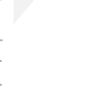
we
in
je