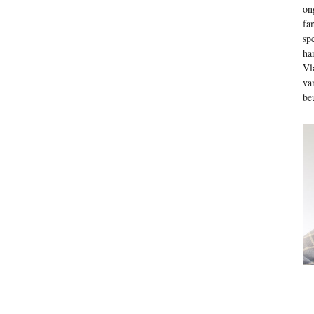
on
fa
sp
ha
Vl
va
be