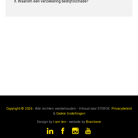
Waarom een verzekering bedrijfsschade?
Copyright © 2026
- Alle rechten voorbehouden - Inhoud door
STERCK.
Privacybeleid
&
Cookie Instellingen
Design by
I am ten
- website by
Brainlane