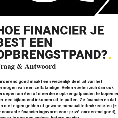
HOE FINANCIER JE
BEST EEN
OPBRENGSTPAND?
raag & Antwoord
roerend goed maakt een wezenlijk deel uit van het
rmogen van een zelfstandige. Velen voelen zich dan ook
eroepen om één of meerdere opbrengstpanden te kopen e
er een bijkomend inkomen uit te putten. Ze financieren dat
an met eigen gelden of gewone mensualiteitenkredieten (=
e courante financieringsvorm voor privé-onroerend goed),
ar er is nog een andere, betere manier.