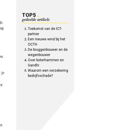
TOP5
gedeelde artikels
g,
aag
Toekomst van de ICT-
partner
Een nieuwe wind bij het
OCTH
De bruggenbouwer en de
wegenbouwer
ou
Over boterhammen en
Gandhi
Waarom een verzekering
 je
bedrijfsschade?
or
in