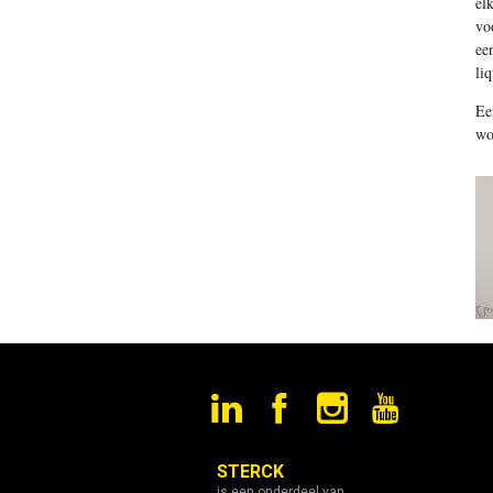
el
vo
ee
li
Ee
wo
STERCK
is een onderdeel van