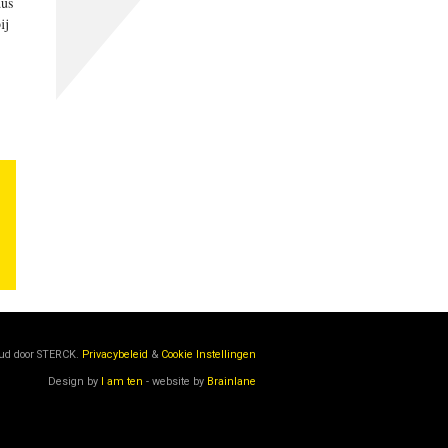
dus
ij
oud door
STERCK.
Privacybeleid
&
Cookie Instellingen
Design by
I am ten
- website by
Brainlane