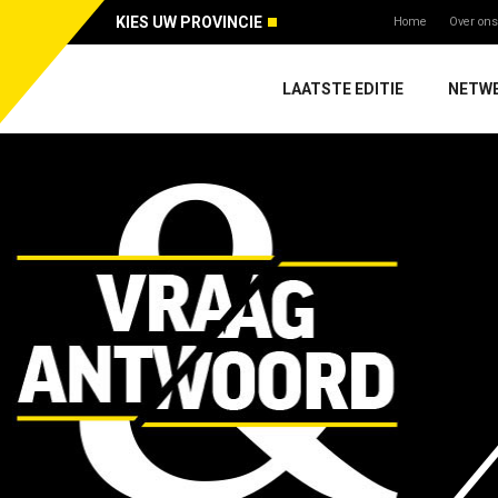
KIES UW PROVINCIE
Home
Over ons
LAATSTE EDITIE
NETW