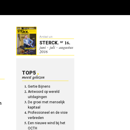
Artikel uit:
16.
nr
STERCK
.
juni - juli - augustus
2016
TOP5
meest gelezen
Gertie Bijnens
Antwoord op wereld
uitdagingen
De groei met menselijk
n
kapitaal
Professioneel en de visie
verbreden
Een nieuwe wind bij het
OCTH