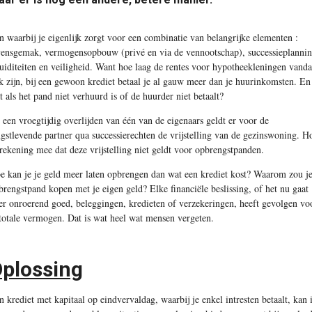
n waarbij je eigenlijk zorgt voor een combinatie van belangrijke elementen :
vensgemak, vermogensopbouw (privé en via de vennootschap), successieplannin
quiditeiten en veiligheid. Want hoe laag de rentes voor hypotheekleningen vand
k zijn, bij een gewoon krediet betaal je al gauw meer dan je huurinkomsten. En
t als het pand niet verhuurd is of de huurder niet betaalt?
j een vroegtijdig overlijden van één van de eigenaars geldt er voor de
ngstlevende partner qua successierechten de vrijstelling van de gezinswoning. H
 rekening mee dat deze vrijstelling niet geldt voor opbrengstpanden.
e kan je je geld meer laten opbrengen dan wat een krediet kost? Waarom zou je
brengstpand kopen met je eigen geld? Elke financiële beslissing, of het nu gaat
er onroerend goed, beleggingen, kredieten of verzekeringen, heeft gevolgen vo
 totale vermogen. Dat is wat heel wat mensen vergeten.
plossing
n krediet met kapitaal op eindvervaldag, waarbij je enkel intresten betaalt, kan 