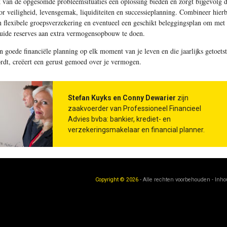
k van de opgesomde probleemsituaties een oplossing bieden en zorgt bijgevolg 
or veiligheid, levensgemak, liquiditeiten en successieplanning. Combineer hierb
n flexibele groepsverzekering en eventueel een geschikt beleggingsplan om met
quide reserves aan extra vermogensopbouw te doen.
n goede financiële planning op elk moment van je leven en die jaarlijks getoetst
rdt, creëert een gerust gemoed over je vermogen
.
Stefan Kuyks en Conny Dewarier
zijn
zaakvoerder van Professioneel Financieel
Advies bvba: bankier, krediet- en
verzekeringsmakelaar en financial planner.
Copyright © 2026
- Alle rechten voorbehouden - Inh