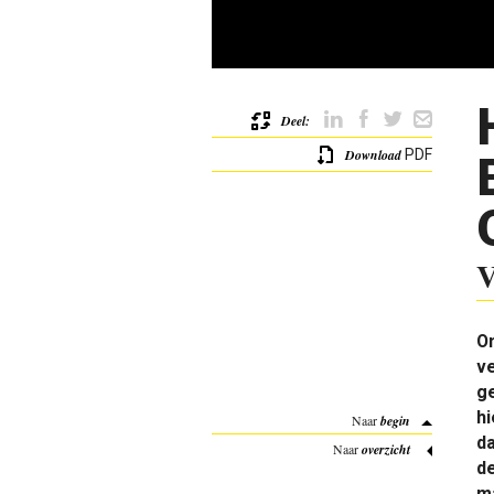
Deel:
Download
PDF
V
On
ve
g
hi
Naar
begin
d
Naar
overzicht
d
ma