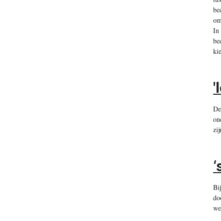
be
om
In
be
ki
'
De
on
zi
‘
Bi
do
we