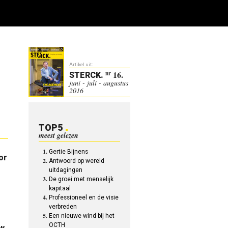
Artikel uit:
16.
nr
STERCK
.
juni - juli - augustus
2016
TOP5
meest gelezen
Gertie Bijnens
or
Antwoord op wereld
uitdagingen
De groei met menselijk
kapitaal
Professioneel en de visie
verbreden
Een nieuwe wind bij het
OCTH
uw