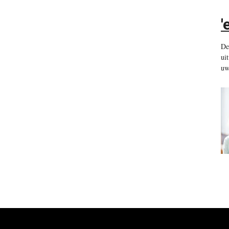
'
De
ui
uw