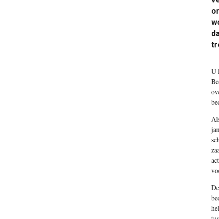
o
w
da
t
U 
Be
ov
bed
Al
ja
sc
za
ac
vo
De
be
he
tu