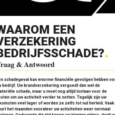
WAAROM EEN
VERZEKERING
BEDRIJFSSCHADE?
raag & Antwoord
en schadegeval kan enorme financiële gevolgen hebben vo
 bedrijf. Uw brandverzekering vergoedt dan wel de
teriële schade, maar u moet nog altijd instaan voor de
sten om uw activiteit verder te zetten. Tegelijk zijn uw
komsten veel lager of worden ze zelfs tot nul herleid. Vaak
urt het maanden vooraleer uw activiteiten weer normaal
rlopen. Gedurende die tijd kopen uw klanten elders, daalt 