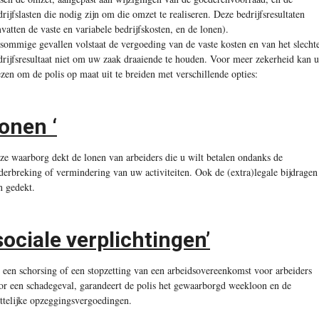
drijfslasten die nodig zijn om die omzet te realiseren. Deze bedrijfsresultaten
vatten de vaste en variabele bedrijfskosten, en de lonen).
 sommige gevallen volstaat de vergoeding van de vaste kosten en van het slecht
drijfsresultaat niet om uw zaak draaiende te houden. Voor meer zekerheid kan u
ezen om de polis op maat uit te breiden met verschillende opties:
lonen ‘
ze waarborg dekt de lonen van arbeiders die u wilt betalen ondanks de
derbreking of vermindering van uw activiteiten. Ook de (extra)legale bijdragen
jn gedekt.
sociale verplichtingen’
j een schorsing of een stopzetting van een arbeidsovereenkomst voor arbeiders
or een schadegeval, garandeert de polis het gewaarborgd weekloon en de
ttelijke opzeggingsvergoedingen.