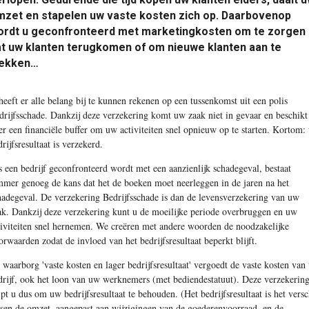
mzet en stapelen uw vaste kosten zich op. Daarbovenop
ordt u geconfronteerd met marketingkosten om te zorgen
t uw klanten terugkomen of om nieuwe klanten aan te
rekken…
heeft er alle belang bij te kunnen rekenen op een tussenkomst uit een polis
drijfsschade. Dankzij deze verzekering komt uw zaak niet in gevaar en beschikt
er een financiële buffer om uw activiteiten snel opnieuw op te starten. Kortom:
rijfsresultaat is verzekerd.
s een bedrijf geconfronteerd wordt met een aanzienlijk schadegeval, bestaat
mmer genoeg de kans dat het de boeken moet neerleggen in de jaren na het
hadegeval. De verzekering Bedrijfsschade is dan de levensverzekering van uw
ak. Dankzij deze verzekering kunt u de moeilijke periode overbruggen en uw
tiviteiten snel hernemen. We creëren met andere woorden de noodzakelijke
orwaarden zodat de invloed van het bedrijfsresultaat beperkt blijft.
 waarborg 'vaste kosten en lager bedrijfsresultaat' vergoedt de vaste kosten van
drijf, ook het loon van uw werknemers (met bediendestatuut). Deze verzekerin
lpt u dus om uw bedrijfsresultaat te behouden. (Het bedrijfsresultaat is het versc
ssen de omzet, aangepast aan wijzigingen van de goederenvoorraad, en de