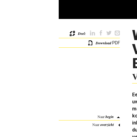
Deel:
Download
PDF
V
E
uw
ma
ko
Naar
begin
in
Naar
overzicht
du
ve