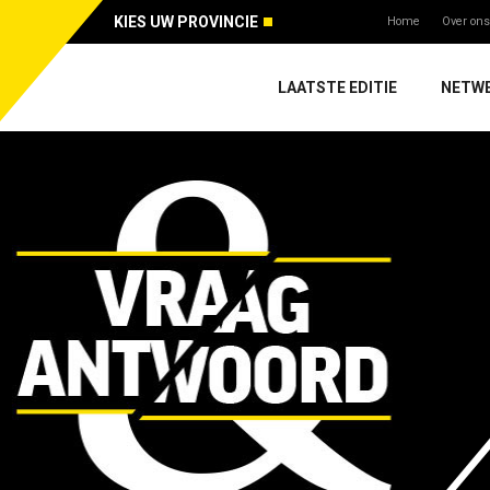
KIES UW PROVINCIE
Home
Over ons
LAATSTE EDITIE
NETW