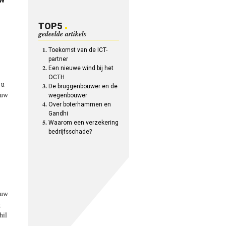
TOP5
gedeelde artikels
Toekomst van de ICT-
partner
Een nieuwe wind bij het
OCTH
 u
De bruggenbouwer en de
 uw
wegenbouwer
Over boterhammen en
Gandhi
Waarom een verzekering
bedrijfsschade?
 uw
g
hil