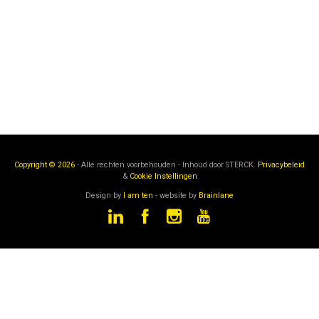
Copyright © 2026
- Alle rechten voorbehouden - Inhoud door
STERCK.
Privacybeleid
&
Cookie Instellingen
Design by
I am ten
- website by
Brainlane
STERCK
is een onderdeel van