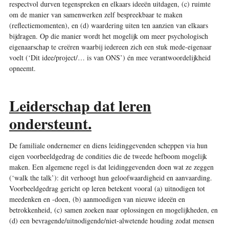
respectvol durven tegenspreken en elkaars ideeën uitdagen, (c) ruimte
om de manier van samenwerken zelf bespreekbaar te maken
(reflectiemomenten), en (d) waardering uiten ten aanzien van elkaars
bijdragen. Op die manier wordt het mogelijk om meer psychologisch
eigenaarschap te creëren waarbij iedereen zich een stuk mede-eigenaar
voelt (‘Dit idee/project/… is van ONS’) én mee verantwoordelijkheid
opneemt.
Leiderschap dat leren
ondersteunt.
De familiale ondernemer en diens leidinggevenden scheppen via hun
eigen voorbeeldgedrag de condities die de tweede hefboom mogelijk
maken. Een algemene regel is dat leidinggevenden doen wat ze zeggen
(‘walk the talk’): dit verhoogt hun geloofwaardigheid en aanvaarding.
Voorbeeldgedrag gericht op leren betekent vooral (a) uitnodigen tot
meedenken en -doen, (b) aanmoedigen van nieuwe ideeën en
betrokkenheid, (c) samen zoeken naar oplossingen en mogelijkheden, en
(d) een bevragende/uitnodigende/niet-alwetende houding zodat mensen