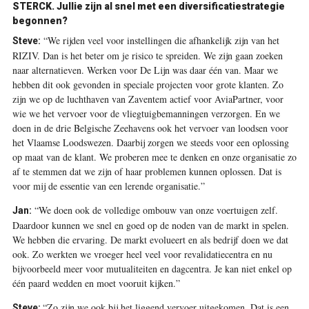
STERCK. Jullie zijn al snel met een diversificatiestrategie
begonnen?
“We rijden veel voor instellingen die afhankelijk zijn van het
Steve:
RIZIV. Dan is het beter om je risico te spreiden. We zijn gaan zoeken
naar alternatieven. Werken voor De Lijn was daar één van. Maar we
hebben dit ook gevonden in speciale projecten voor grote klanten. Zo
zijn we op de luchthaven van Zaventem actief voor AviaPartner, voor
wie we het vervoer voor de vliegtuigbemanningen verzorgen. En we
doen in de drie Belgische Zeehavens ook het vervoer van loodsen voor
het Vlaamse Loodswezen. Daarbij zorgen we steeds voor een oplossing
op maat van de klant. We proberen mee te denken en onze organisatie zo
af te stemmen dat we zijn of haar problemen kunnen oplossen. Dat is
voor mij de essentie van een lerende organisatie.”
“We doen ook de volledige ombouw van onze voertuigen zelf.
Jan:
Daardoor kunnen we snel en goed op de noden van de markt in spelen.
We hebben die ervaring. De markt evolueert en als bedrijf doen we dat
ook. Zo werkten we vroeger heel veel voor revalidatiecentra en nu
bijvoorbeeld meer voor mutualiteiten en dagcentra. Je kan niet enkel op
één paard wedden en moet vooruit kijken.”
“Zo zijn we ook bij het liggend vervoer uitgekomen. Dat is een
Steve: