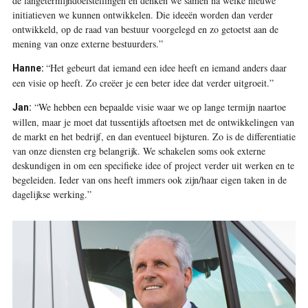
de langetermijndoelstellingen en denken we samen na welke nieuwe
initi­atieven we kunnen ontwikkelen. Die ideeën worden dan verder
ontwikkeld, op de raad van bestuur voorgelegd en zo getoetst aan de
mening van onze externe bestuurders.”
“Het gebeurt dat iemand een idee heeft en iemand anders daar
Hanne:
een visie op heeft. Zo creëer je een beter idee dat verder uitgroeit.”
“We hebben een bepaalde visie waar
we op lange termijn naartoe
Jan:
willen, maar je moet dat tussentijds aftoetsen met de ontwikkelingen van
de markt en het bedrijf, en dan eventueel bijsturen. Zo is de differentiatie
van onze diensten erg belangrijk. We schakelen soms ook externe
deskundigen in om een specifieke idee of project verder uit werken en te
begeleiden. Ieder van ons heeft immers ook zijn/haar eigen taken in de
dagelijkse werking.”