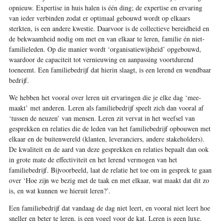
opnieuw. Expertise in huis halen is één ding; de expertise en ervaring
van ieder verbinden zodat er optimaal gebouwd wordt op elkaars
sterkten, is een andere kwestie. Daarvoor is de collectieve bereidheid en
de bekwaamheid nodig om met en van elkaar te leren, familie én niet-
familieleden. Op die manier wordt ‘organisatiewijsheid’ opgebouwd,
waardoor de capaciteit tot vernieuwing en aanpassing voortdurend
toeneemt. Een familiebedrijf dat hierin slaagt, is
een lerend en wendbaar
bedrijf.
We hebben het vooral over leren uit ervaringen die je elke dag ‘mee-
maakt’ met anderen. Leren als familiebedrijf speelt zich dan vooral af
‘tussen de neuzen’ van mensen. Leren zit vervat in het weefsel van
gesprekken en relaties die de leden van het familiebedrijf opbouwen met
elkaar en de buitenwereld (klanten, leveranciers, andere stakeholders).
De kwaliteit en de aard van deze gesprekken en relaties bepaalt dan ook
in grote mate de effectiviteit en het lerend vermogen van het
familiebedrijf. Bijvoorbeeld, laat de relatie het toe om in gesprek te gaan
over ‘Hoe zijn we bezig met de taak en met elkaar, wat maakt dat dit zo
is, en wat kunnen we hieruit leren?’.
Een familiebedrijf dat vandaag de dag niet leert, en vooral niet leert hoe
sneller en beter te leren, is een vogel voor de kat. Leren is geen luxe.