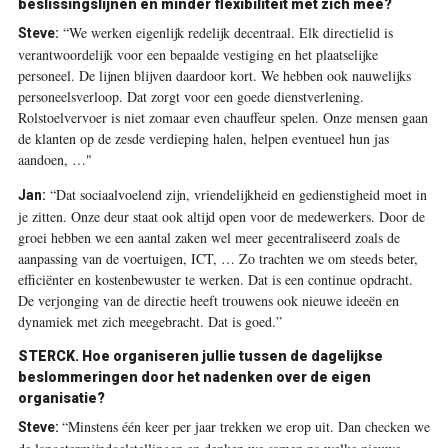
beslissingslijnen en minder flexibiliteit met zich mee?
“We werken eigenlijk redelijk decentraal. Elk directielid is
Steve:
verantwoordelijk voor een bepaalde vestiging en het plaatselijke
personeel. De lijnen blijven daardoor kort. We hebben ook nauwelijks
personeelsverloop. Dat zorgt voor een goede dienstverlening.
Rolstoelvervoer is niet zomaar even chauffeur spelen. Onze mensen gaan
de klanten op de zesde verdieping halen, helpen eventueel hun jas
aandoen, …"
“Dat sociaalvoelend zijn, vriendelijkheid en gedienstigheid moet in
Jan:
je zitten. Onze deur staat ook altijd open voor de medewerkers. Door de
groei hebben we een aantal zaken wel meer gecentraliseerd zoals de
aanpassing van de voertuigen, ICT, … Zo trachten we om steeds beter,
efficiënter en kostenbewuster te werken. Dat is een continue opdracht.
De verjonging van de directie heeft trouwens ook nieuwe ideeën en
dynamiek met zich meegebracht. Dat is goed.”
STERCK. Hoe organiseren jullie tussen de dagelijkse
beslommeringen door het nadenken over de eigen
organisatie?
“Minstens één keer per jaar trekken we erop uit. Dan checken we
Steve: