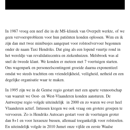
In 1987 vroeg een neef die in de MS-kliniek van Overpelt werkte, of we
geen vervoersprobleem voor hun ­patiënten konden oplossen. Wim en ik
zijn dan met twee minibusjes aangepast voor rolstoelvervoer begonnen
onder de naam Taxi Hendriks. Dat ging als een lopend vuurtje rond in
het wereldje van revalidatiecentra en zieken­huizen. Melsbroek was al
snel de tweede klant. We konden er meteen met 7 voertuigen starten.
Ons wagenpark en personeelscontingent groeide daarna exponentieel
omdat we steeds trachtten om vriendelijkheid, veiligheid, netheid en een
degelijke organisatie waar te maken.
In 1995 zijn we in de Gentse regio gestart met een aparte vennootschap
van waaruit we Oost- en West-Vlaanderen konden aansturen. De
Antwerpse regio volgde uiteindelijk in 2000 en zo waren we over heel
Vlaanderen actief. Intussen kregen we ook vraag om grotere groepen te
vervoeren. Zo is Hendriks Autocars gestart voor de voertuigen groter
dan 8+1 en voor luxueuze bussen, allemaal toegankelijk voor rolstoelen.
En uiteindelijk volgde in 2010 Jumet onze vijfde en eerste Waalse