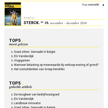
Naar
overzicht
Artikel uit:
18.
nr
STERCK
.
november - december 2016
TOP5
meest gelezen
Goed zitten. Gemaakt in België.
Els Vandendijk
Visgiganten
Wanneer belasting op meerwaarde bij verkoop woning of grond?
Het vooruitdenken van Groep Hendriks
TOP5
gedeelde artikels
De terugkeer van bedrijfsvastgoed
Els Vandendijk
Landbouw innovator
Goed zitten. Gemaakt in België.