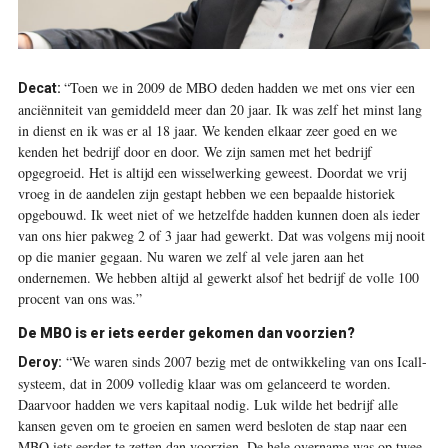
“Toen we in 2009 de MBO deden hadden we met ons vier een
Decat:
anciënniteit van gemiddeld meer dan 20 jaar. Ik was zelf het minst lang
in dienst en ik was er al 18 jaar. We kenden elkaar zeer goed en we
kenden het bedrijf door en door. We zijn samen met het bedrijf
opgegroeid. Het is altijd een wisselwerking geweest. Doordat we vrij
vroeg in de aandelen zijn gestapt hebben we een bepaalde historiek
opgebouwd. Ik weet niet of we hetzelfde hadden kunnen doen als ieder
van ons hier pakweg 2 of 3 jaar had gewerkt. Dat was volgens mij nooit
op die manier gegaan. Nu waren we zelf al vele jaren aan het
ondernemen. We hebben altijd al gewerkt alsof het bedrijf de volle 100
procent van ons was.”
De MBO is er iets eerder gekomen dan voorzien?
“We waren sinds 2007 bezig met de ontwikkeling van ons Icall-
Deroy:
systeem, dat in 2009 volledig klaar was om gelanceerd te worden.
Daarvoor hadden we vers kapitaal nodig. Luk wilde het bedrijf alle
kansen geven om te groeien en samen werd besloten de stap naar een
MBO iets eerder te zetten dan voorzien. De hele overname was op twee