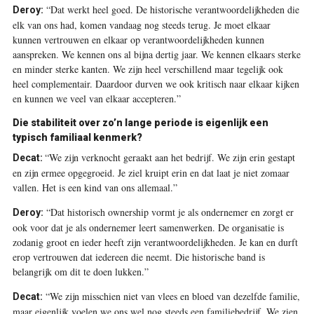
“Dat werkt heel goed. De historische verantwoordelijkheden die
Deroy:
elk van ons had, komen vandaag nog steeds terug. Je moet elkaar
kunnen vertrouwen en elkaar op verantwoordelijkheden kunnen
aanspreken. We kennen ons al bijna dertig jaar. We kennen elkaars sterke
en minder sterke kanten. We zijn heel verschillend maar tegelijk ook
heel complementair. Daardoor durven we ook kritisch naar elkaar kijken
en kunnen we veel van elkaar accepteren.”
Die stabiliteit over zo’n lange periode is eigenlijk een
typisch familiaal kenmerk?
“We zijn verknocht geraakt aan het bedrijf. We zijn erin gestapt
Decat:
en zijn ermee opgegroeid. Je ziel kruipt erin en dat laat je niet zomaar
vallen. Het is een kind van ons allemaal.”
“Dat historisch ownership vormt je als ondernemer en zorgt er
Deroy:
ook voor dat je als ondernemer leert samenwerken. De organisatie is
zodanig groot en ieder heeft zijn verantwoordelijkheden. Je kan en durft
erop vertrouwen dat iedereen die neemt. Die historische band is
belangrijk om dit te doen lukken.”
“We zijn misschien niet van vlees en bloed van dezelfde familie,
Decat:
maar eigenlijk voelen we ons wel nog steeds een familiebedrijf. We zien