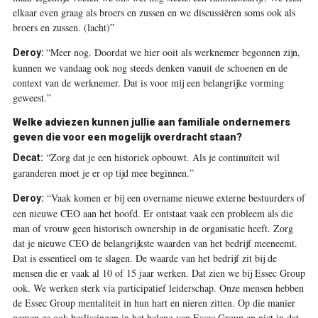
elkaar even graag als broers en zussen en we discussiëren soms ook als
broers en zussen. (lacht)”
“Meer nog. Doordat we hier ooit als werknemer begonnen zijn,
Deroy:
kunnen we vandaag ook nog steeds denken vanuit de schoenen en de
context van de werknemer. Dat is voor mij een belangrijke vorming
geweest.”
Welke adviezen kunnen jullie aan familiale ondernemers
geven die voor een mogelijk overdracht staan?
“Zorg dat je een historiek opbouwt. Als je continuïteit wil
Decat:
garanderen moet je er op tijd mee beginnen.”
“Vaak komen er bij een overname nieuwe externe bestuurders of
Deroy:
een nieuwe CEO aan het hoofd. Er ontstaat vaak een probleem als die
man of vrouw geen historisch ownership in de organisatie heeft. Zorg
dat je nieuwe CEO de belangrijkste waarden van het bedrijf meeneemt.
Dat is essentieel om te slagen. De waarde van het bedrijf zit bij de
mensen die er vaak al 10 of 15 jaar werken. Dat zien we bij Essec Group
ook. We werken sterk via participatief leiderschap. Onze mensen hebben
de Essec Group mentaliteit in hun hart en nieren zitten. Op die manier
nemen ze ook beslissingen in het belang van Essec Group en niet in dat