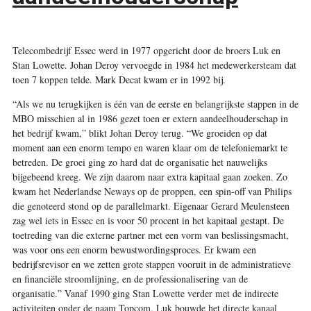
Telecombedrijf Essec werd in 1977 opgericht door de broers Luk en
Stan Lowette. Johan Deroy vervoegde in 1984 het medewerkersteam dat
toen 7 koppen telde. Mark Decat kwam er in 1992 bij.
“Als we nu terugkijken is één van de eerste en belangrijkste stappen in de
MBO ­misschien al in 1986 gezet toen er extern aandeelhouderschap in
het bedrijf kwam,” blikt Johan Deroy terug. “We groeiden op dat
moment aan een enorm tempo en waren klaar om de telefoniemarkt te
betreden. De groei ging zo hard dat de organisatie het nauwelijks
bijgebeend kreeg. We zijn daarom naar extra kapitaal gaan zoeken. Zo
kwam het Nederlandse Neways op de proppen, een spin-off van Philips
die genoteerd stond op de parallelmarkt. Eigenaar Gerard Meulensteen
zag wel iets in Essec en is voor 50 procent in het kapitaal gestapt. De
toetreding van die externe partner met een vorm van beslissingsmacht,
was voor ons een enorm bewustwordingsproces. Er kwam een
bedrijfsrevisor en we zetten grote stappen vooruit in de administratieve
en financiële stroomlijning, en de professionalisering van de
organisatie.” Vanaf 1990 ging Stan Lowette verder met de indirecte
activiteiten onder de naam Topcom. Luk bouwde het directe kanaal