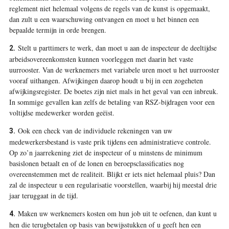
reglement niet helemaal volgens de regels van de kunst is opgemaakt,
dan zult u een waarschuwing ontvangen en moet u het binnen een
bepaalde termijn in orde brengen.
Stelt u parttimers te werk, dan moet u aan de inspecteur de deeltijdse
2.
arbeidsovereenkomsten kunnen voorleggen met daarin het vaste
uurrooster. Van de werknemers met variabele uren moet u het uurrooster
vooraf uithangen. Afwijkingen daarop houdt u bij in een zogeheten
afwijkings­register. De ­boetes zijn niet mals in het geval van een inbreuk.
In sommige gevallen kan zelfs de betaling van RSZ-bijdragen voor een
voltijdse medewerker worden geëist.
Ook een check van de individuele rekeningen van uw
3.
medewerkersbestand is vaste prik tijdens een administratieve controle.
Op zo’n jaar­rekening ziet de inspecteur of u minstens de minimum
basislonen betaalt en of de lonen en beroepsclassificaties nog
overeenstemmen met de realiteit. Blijkt er iets niet helemaal pluis? Dan
zal de inspecteur u een regularisatie voorstellen, waarbij hij meestal drie
jaar teruggaat in de tijd.
Maken uw werknemers kosten om hun job uit te oefenen, dan kunt u
4.
hen die terugbetalen op basis van bewijsstukken of u geeft hen een