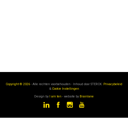
Copyright © 2026
- Alle rechten voorbehouden - Inhoud door
STERCK.
Privacybeleid
&
Cookie Instellingen
Design by
I am ten
- website by
Brainlane