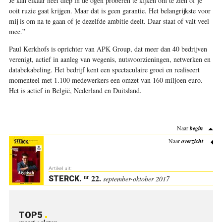
Je kan elkaar heel diep in de ogen proberen te kijken om te zien of je
ooit ruzie gaat krijgen. Maar dat is geen garantie. Het belangrijkste voor
mij is om na te gaan of je dezelfde ambitie deelt. Daar staat of valt veel
mee.”
Paul Kerkhofs is oprichter van APK Group, dat meer dan 40 bedrijven
verenigt, actief in aanleg van wegenis, nutsvoorzieningen, netwerken en
databekabeling. Het bedrijf kent een spectaculaire groei en realiseert
momenteel met 1.100 medewerkers een omzet van 160 miljoen euro.
Het is actief in België, Nederland en Duitsland.
Naar
begin
Naar
overzicht
Artikel uit:
22.
nr
STERCK
.
september-oktober 2017
TOP5