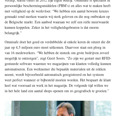
verliep, startte Geert in 2012 zijn eigen bedrijf. Omnisafe is specialist in
persoonlijke beschermingsmiddelen (PBM’s) en alles wat te maken heeft
met veiligheid op de werkvloer. “We hebben een aantal bewuste keuzes
gemaakt rond merken waarin wij sterk geloven en die nog ontbraken op
de Belgische markt. Een aanbod waaraan we zelf een reële meerwaarde
kunnen koppelen. Zeker in het veiligheids­gebeuren is dat enorm
belangrijk.”
Omnisafe doet het goed en verdubbelde al enkele keren de omzet die dit
jaar op 4,5 miljoen euro moet uitkomen. Daarvoor staat een ploeg in
van 16 medewerkers. “We hebben de insteek om grote bedrijven zoveel
mogelijk te ontzorgen”, zegt Geert Soors. “Zo zijn we gestart met RFID-
gestuurde software waarmee we magazijnen van klanten volledig kunnen
automatiseren. Een werknemer die bepaalde materialen uit de rekken
neemt, wordt bijvoorbeeld automatisch geregistreerd en het systeem
weet perfect wanneer er bijbesteld moeten worden. Het bespaart de klant
heel wat voorraad en werk in het magazijn. De volgende tijd willen we
in het hele land een aantal shops openen om zo geografisch te groeien.”