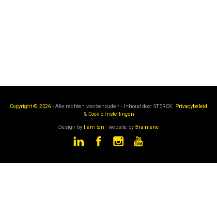
Copyright © 2026
- Alle rechten voorbehouden - Inhoud door
STERCK.
Privacybeleid
&
Cookie Instellingen
Design by
I am ten
- website by
Brainlane
STERCK
is een onderdeel van