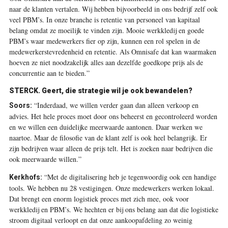
naar de klanten vertalen. Wij hebben bijvoorbeeld in ons bedrijf zelf ook
veel PBM’s. In onze branche is retentie van personeel van kapitaal
belang omdat ze moeilijk te vinden zijn. Mooie werkkledij en goede
PBM’s waar medewerkers fier op zijn, kunnen een rol spelen in de
medewerkerstevredenheid en retentie. Als Omnisafe dat kan waarmaken
hoeven ze niet noodzakelijk alles aan dezelfde goedkope prijs als de
concurrentie aan te bieden.”
STERCK. Geert, die strategie wil je ook bewandelen?
“Inderdaad, we willen verder gaan dan alleen verkoop en
Soors:
advies. Het hele proces moet door ons beheerst en gecontroleerd worden
en we willen een duidelijke meerwaarde aantonen. Daar werken we
naartoe. Maar de filosofie van de klant zelf is ook heel belangrijk. Er
zijn bedrijven waar alleen de prijs telt. Het is zoeken naar bedrijven die
ook meerwaarde willen.”
“Met de digitalisering heb je tegenwoordig ook een handige
Kerkhofs:
tools. We hebben nu 28 vestigingen. Onze medewerkers werken lokaal.
Dat brengt een enorm logistiek proces met zich mee, ook voor
werkkledij en PBM’s. We hechten er bij ons belang aan dat die logistieke
stroom digitaal verloopt en dat onze aankoopafdeling zo weinig