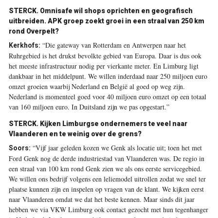
STERCK. Omnisafe wil shops oprichten en geografisch
uitbreiden. APK groep zoekt groei in een straal van 250 km
rond Overpelt?
“Die gateway van Rotterdam en Antwerpen naar het
Kerkhofs:
Ruhrgebied is het drukst bevolkte gebied van Europa. Daar is dus ook
het meeste infrastructuur nodig per vierkante meter. En Limburg ligt
dankbaar in het middelpunt. We willen inderdaad naar 250 miljoen euro
omzet groeien waarbij Nederland en België al goed op weg zijn.
Nederland is momenteel goed voor 40 miljoen euro omzet op een totaal
van 160 miljoen euro. In Duitsland zijn we pas opgestart.”
STERCK. Kijken Limburgse ondernemers te veel naar
Vlaanderen en te weinig over de grens?
“Vijf jaar geleden kozen we Genk als locatie uit; toen het met
Soors:
Ford Genk nog de derde industriestad van Vlaanderen was. De regio in
een straal van 100 km rond Genk zien we als ons eerste servicegebied.
We willen ons bedrijf volgens een leliemodel uitrollen zodat we snel ter
plaatse kunnen zijn en inspelen op vragen van de klant. We kijken eerst
naar Vlaanderen omdat we dat het beste kennen. Maar sinds dit jaar
hebben we via VKW Limburg ook contact gezocht met hun tegenhanger