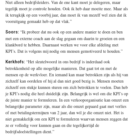
Niet alleen bedrijfsleiders. Van de ene kant moet je delegeren, maar
tegelijk moet je controle houden. Ook ik heb daar moeite mee. Maar als
ik terugkijk op een voorbij jaar, dan moet ik van mezelf wel zien dat ik
vooruitgang gemaakt heb op dat vlak.”
“Ik probeer dat nu ook op een andere manier te doen en ben
Soors:
met een externe coach aan de slag gegaan om daarin te groeien en een
klankbord te hebben. Daarnaast werken we voor elke afdeling met
KPI’s. Dat is volgens mij nodig om mensen gemotiveerd te houden.”
“Het sleutelwoord in ons bedrijf is inderdaad ook
Kerkhofs:
betrokkenheid op alle mogelijke manieren. Dat gaat tot en met de
mensen op de werkvloer. En iemand kan maar betrokken zijn als hij van
zichzelf kan oordelen of hij al dan niet goed bezig is. Mensen moeten
zichzelf een stukje kunnen sturen om zich betrokken te voelen. Dan heb
je KPI’s nodig die heel duidelijk zijn. Belangrijk is wel om die KPI’s op
de juiste manier te formuleren. In een verkooporganisatie kan omzet een
belangrijke parameter zijn, maar als die omzet gepaard gaat met verlies
of met betalingstermijnen van 2 jaar, dan wil je die omzet niet. Het is
niet gemakkelijk om een KPI te formuleren waarvan mensen zeggen dat
ze er volledig voor kunnen gaan en die tegelijkertijd de
bedrijfsdoelstellingen dient.”