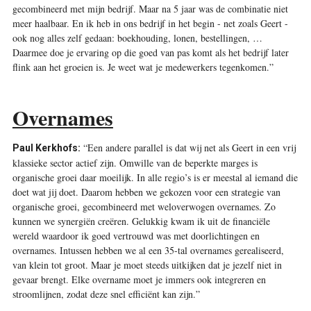
gecombineerd met mijn bedrijf. Maar na 5 jaar was de combinatie niet
meer haalbaar. En ik heb in ons bedrijf in het begin - net zoals Geert -
ook nog alles zelf gedaan: boekhouding, lonen, bestellingen, …
Daarmee doe je ervaring op die goed van pas komt als het bedrijf later
flink aan het groeien is. Je weet wat je medewerkers tegenkomen.”
Overnames
“Een andere parallel is dat wij net als Geert in een vrij
Paul Kerkhofs:
klassieke sector actief zijn. Omwille van de beperkte marges is
organische groei daar moeilijk. In alle regio’s is er meestal al iemand die
doet wat jij doet. Daarom hebben we gekozen voor een strategie van
organische groei, gecombineerd met weloverwogen overnames. Zo
kunnen we synergiën creëren. Gelukkig kwam ik uit de financiële
wereld waardoor ik goed vertrouwd was met doorlichtingen en
overnames. Intussen hebben we al een 35-tal overnames gerealiseerd,
van klein tot groot. Maar je moet steeds uitkijken dat je jezelf niet in
gevaar brengt. Elke overname moet je immers ook integreren en
stroomlijnen, zodat deze snel efficiënt kan zijn.”