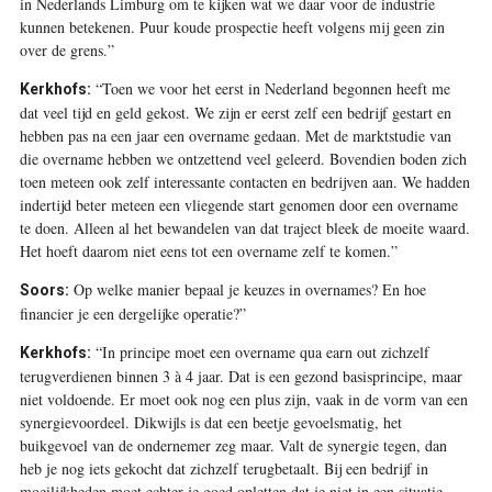
in Nederlands Limburg om te kijken wat we daar voor de industrie
kunnen betekenen. Puur koude prospectie heeft volgens mij geen zin
over de grens.”
“Toen we voor het eerst in Nederland begonnen heeft me
Kerkhofs:
dat veel tijd en geld gekost. We zijn er eerst zelf een bedrijf gestart en
hebben pas na een jaar een overname gedaan. Met de marktstudie van
die overname hebben we ontzettend veel geleerd. Bovendien boden zich
toen meteen ook zelf interessante contacten en bedrijven aan. We hadden
indertijd beter meteen een vliegende start genomen door een overname
te doen. Alleen al het bewandelen van dat traject bleek de moeite waard.
Het hoeft daarom niet eens tot een overname zelf te komen.”
Op welke manier bepaal je keuzes in overnames? En hoe
Soors:
financier je een dergelijke operatie?”
“In principe moet een overname qua earn out zichzelf
Kerkhofs:
terugverdienen binnen 3 à 4 jaar. Dat is een gezond basisprincipe, maar
niet voldoende. Er moet ook nog een plus zijn, vaak in de vorm van een
synergievoordeel. Dikwijls is dat een beetje gevoelsmatig, het
buikgevoel van de ondernemer zeg maar. Valt de synergie tegen, dan
heb je nog iets gekocht dat zichzelf terugbetaalt. Bij een bedrijf in
moeilijkheden moet echter je goed opletten dat je niet in een situatie