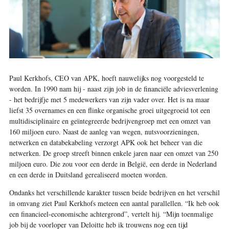
Paul Kerkhofs, CEO van APK, hoeft nauwelijks nog voorgesteld te
worden. In 1990 nam hij - naast zijn job in de financiële adviesverlening
- het bedrijfje met 5 medewerkers van zijn vader over. Het is na maar
liefst 35 overnames en een flinke organische groei uitgegroeid tot een
multi­disciplinaire en geïntegreerde bedrijvengroep met een omzet van
160 miljoen euro. Naast de aanleg van wegen, nutsvoorzieningen,
netwerken en databekabeling verzorgt APK ook het beheer van die
netwerken. De groep streeft binnen enkele jaren naar een omzet van 250
miljoen euro. Die zou voor een derde in België, een derde in Nederland
en een derde in Duitsland gerealiseerd moeten worden.
Ondanks het verschillende karakter tussen beide bedrijven en het verschil
in omvang ziet Paul Kerkhofs meteen een aantal parallellen. “Ik heb ook
een financieel-economische achtergrond”, vertelt hij. “Mijn toenmalige
job bij de voor­loper van Deloitte heb ik trouwens nog een tijd