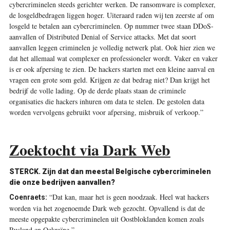
cybercriminelen steeds gerichter werken. De ransomware is complexer,
de losgeldbedragen liggen hoger. Uiteraard raden wij ten zeerste af om
losgeld te betalen aan cybercriminelen. Op nummer twee staan DDoS-
aanvallen of ­Distributed Denial of Service attacks. Met dat soort
aanvallen leggen criminelen je volledig netwerk plat. Ook hier zien we
dat het allemaal wat complexer en professioneler wordt. Vaker en vaker
is er ook afpersing te zien. De hackers starten met een kleine aanval en
vragen een grote som geld. Krijgen ze dat bedrag niet? Dan krijgt het
bedrijf de volle lading. Op de derde plaats staan de criminele
organisaties die hackers inhuren om data te stelen. De gestolen data
worden vervolgens gebruikt voor afpersing, misbruik of verkoop.”
Zoektocht via Dark Web
STERCK. Zijn dat dan meestal Belgische cybercriminelen
die onze bedrijven aanvallen?
“Dat kan, maar het is geen noodzaak. Heel wat hackers
Coenraets:
worden via het zogenoemde Dark web gezocht. Opvallend is dat de
meeste opgepakte cybercriminelen uit Oostbloklanden komen zoals
Rusland en Oekraïne.”