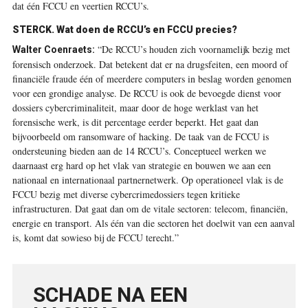
dat één FCCU en veertien RCCU’s.
STERCK. Wat doen de RCCU’s en FCCU precies?
“De RCCU’s houden zich voornamelijk bezig met
Walter Coenraets:
forensisch onderzoek. Dat betekent dat er na drugsfeiten, een moord of
financiële fraude één of meerdere computers in beslag worden genomen
voor een grondige analyse. De RCCU is ook de bevoegde dienst voor
dossiers cybercriminaliteit, maar door de hoge werklast van het
forensische werk, is dit percentage eerder beperkt. Het gaat dan
bijvoorbeeld om ransomware of hacking. De taak van de FCCU is
ondersteuning bieden aan de 14 RCCU’s. ­Conceptueel werken we
daarnaast erg hard op het vlak van strategie en bouwen we aan een
nationaal en internationaal partnernetwerk. Op operationeel vlak is de
FCCU bezig met diverse cybercrimedossiers tegen kritieke
infrastructuren. Dat gaat dan om de vitale sectoren: telecom, financiën,
energie en transport. Als één van die sectoren het doelwit van een aanval
is, komt dat sowieso bij de FCCU terecht.”
SCHADE NA EEN