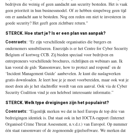
bedrijven die weinig of geen aandacht aan security besteden. Het is vaak
geen prioriteit in hun businessmodel. Of ze hebben simpelweg geen tijd
om er aandacht aan te besteden. Nog een reden om niet te investeren in
goede security? Het geeft geen zichtbare return."
STERCK. Hoe start je? Is er een plan van aanpak?
“Er zijn verschillende organisaties die burgers en
Coenraets:
ondernemers sensibiliseren. Enerzijds is er het Centre for Cyber Security
Belgium of kortweg CCB. Zij bieden speciaal voor bedrijven en
entrepreneurs verschillende brochures, richtlijnen en ­webinars aan. Ik
kan vooral de gids ‘Ransomware, how to protect and respond’ en de
‘Incident Management Guide’ aanbevelen. Je kunt die naslagwerken
gratis downloaden. Je leert hoe je je moet voorbereiden, maar ook wat je
moet doen als je het slachtoffer wordt van een aanval. Ook via de Cyber
Security Coalition vind je een heleboel interessante informatie.”
STERCK. Welk type dreigingen zijn het populairst?
“Eigenlijk merken we dat in heel Europa de top drie van
Coenraets:
bedreigingen identiek is. Dat staat ook in het ­IOCTA-rapport (Internet
Organised Crime Threat Assessment, n.v.d.r.) van Europol. Op nummer
één staat ransomware of de zogenoemde gijzelsoftware. We merken dat