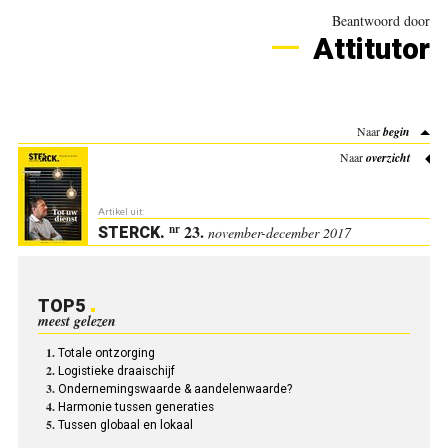
Beantwoord door
Attitutor
Naar
begin
Naar
overzicht
Artikel uit:
23.
nr
STERCK
.
november-december 2017
TOP5
meest gelezen
Totale ontzorging
Logistieke draaischijf
Ondernemingswaarde & aandelenwaarde?
Harmonie tussen generaties
Tussen globaal en lokaal