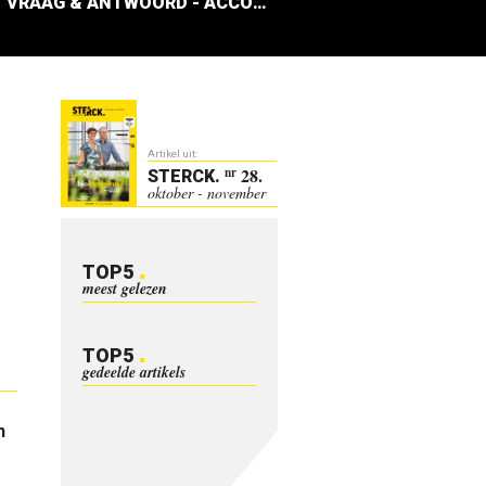
VRAAG & ANTWOORD - ACCOUNTANTSKANTOOR PENNE
Artikel uit:
28.
nr
STERCK
.
oktober - november
TOP5
meest gelezen
TOP5
gedeelde artikels
n