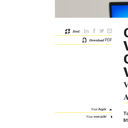
Deel:
Download
PDF
V
A
Naar
begin
To
Naar
overzicht
bt