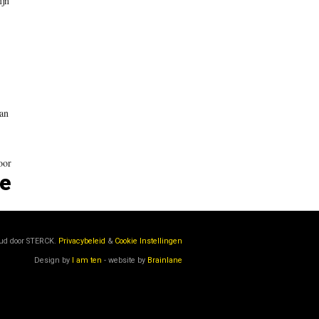
ijn
van
oor
ne
oud door
STERCK.
Privacybeleid
&
Cookie Instellingen
Design by
I am ten
- website by
Brainlane