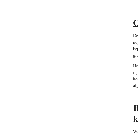
O
De
no
be
gr
He
in
ko
af
B
k
Va