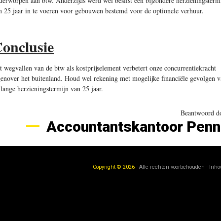
derworpen aan btw. Anderzijds werd wel beslist een bijzondere herzieningsterm
n 25 jaar in te voeren voor gebouwen bestemd voor de optionele verhuur.
onclusie
t wegvallen van de btw als kostprijselement verbetert onze concurrentiekracht
genover het buitenland. Houd wel rekening met mogelijke financiële gevolgen 
 lange herzieningstermijn van 25 jaar.
Beantwoord d
Accountantskantoor Pen
Copyright © 2026
- Alle rechten voorbehouden - Inh