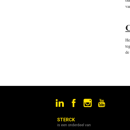
on
va
C
He
te
de
STERCK
is een onderdeel van