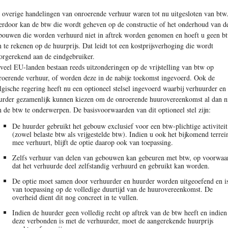
 overige handelingen van onroerende verhuur waren tot nu uitgesloten van btw
erdoor kan de btw die wordt geheven op de constructie of het onderhoud van d
bouwen die worden verhuurd niet in aftrek worden genomen en hoeft u geen b
n te rekenen op de huurprijs. Dat leidt tot een kostprijs­verhoging die wordt
orgerekend aan de eindgebruiker.
 veel EU-landen bestaan reeds uitzonderingen op de vrijstelling van btw op
roerende verhuur, of worden deze in de nabije toekomst ingevoerd. Ook de
lgische regering heeft nu een optioneel stelsel ingevoerd waarbij verhuurder en
urder gezamenlijk kunnen kiezen om de onroerende huurovereenkomst al dan n
n de btw te ­onderwerpen. De basisvoorwaarden van dit optioneel stel zijn:
De huurder gebruikt het gebouw exclusief voor een btw-plichtige activiteit
(zowel belaste btw als vrijgestelde btw). Indien u ook het bijkomend terrei
mee verhuurt, blijft de optie daarop ook van toepassing.
Zelfs verhuur van delen van gebouwen kan gebeuren met btw, op voorwaa
dat het verhuurde deel zelfstandig verhuurd en gebruikt kan worden.
De optie moet samen door verhuurder en huurder worden uitgeoefend en i
van toepassing op de volledige duurtijd van de huurovereenkomst. De
overheid dient dit nog concreet in te vullen.
Indien de huurder geen volledig recht op aftrek van de btw heeft en indien
deze verbonden is met de verhuurder, moet de aangerekende huurprijs