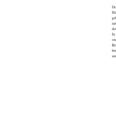
De
Hi
ge
aa
do
In
on
Be
hu
aa