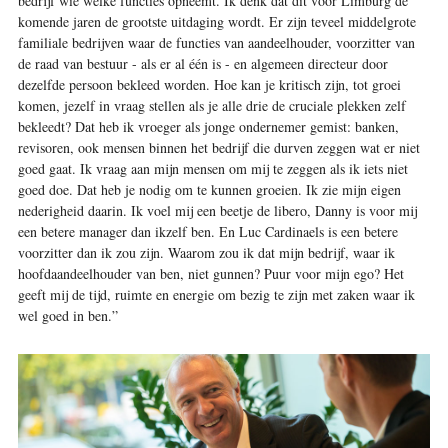
bedrijf wie welke functies opneemt. Ik denk dat dit voor Limburg de
komende jaren de grootste uitdaging wordt. Er zijn teveel middelgrote
familiale bedrijven waar de functies van aandeelhouder, voorzitter van
de raad van bestuur - als er al één is - en algemeen directeur door
dezelfde persoon bekleed worden. Hoe kan je kritisch zijn, tot groei
komen, jezelf in vraag stellen als je alle drie de cruciale plekken zelf
bekleedt? Dat heb ik vroeger als jonge ondernemer gemist: banken,
revisoren, ook mensen binnen het bedrijf die durven zeggen wat er niet
goed gaat. Ik vraag aan mijn mensen om mij te zeggen als ik iets niet
goed doe. Dat heb je nodig om te kunnen groeien. Ik zie mijn eigen
nederigheid daarin. Ik voel mij een beetje de libero, Danny is voor mij
een betere manager dan ikzelf ben. En Luc Cardinaels is een betere
voorzitter dan ik zou zijn. Waarom zou ik dat mijn bedrijf, waar ik
hoofdaandeelhouder van ben, niet gunnen? Puur voor mijn ego? Het
geeft mij de tijd, ruimte en energie om bezig te zijn met zaken waar ik
wel goed in ben.”