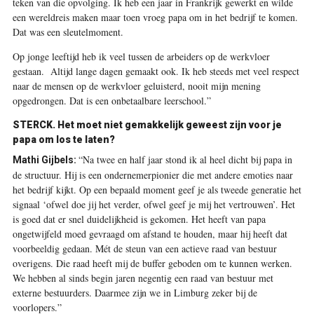
teken van die opvolging. Ik heb een jaar in Frankrijk gewerkt en wilde
een wereldreis maken maar toen vroeg papa om in het bedrijf te komen.
Dat was een sleutelmoment.
Op jonge leeftijd heb ik veel tussen de arbeiders op de werkvloer
gestaan. Altijd lange dagen gemaakt ook. Ik heb steeds met veel respect
naar de mensen op de werkvloer geluisterd, nooit mijn mening
opgedrongen. Dat is een onbetaalbare leerschool.”
STERCK. Het moet niet gemakkelijk geweest zijn voor je
papa om los te laten?
“Na twee en half jaar stond ik al heel dicht bij papa in
Mathi Gijbels:
de structuur. Hij is een ondernemerpionier die met andere emoties naar
het bedrijf kijkt. Op een bepaald moment geef je als tweede generatie het
signaal ‘ofwel doe jij het verder, ofwel geef je mij het vertrouwen’. Het
is goed dat er snel duidelijkheid is gekomen. Het heeft van papa
ongetwijfeld moed gevraagd om afstand te houden, maar hij heeft dat
voorbeeldig gedaan. Mét de steun van een actieve raad van bestuur
overigens. Die raad heeft mij de buffer geboden om te kunnen werken.
We hebben al sinds begin jaren negentig een raad van bestuur met
externe bestuurders. Daarmee zijn we in Limburg zeker bij de
voorlopers.”