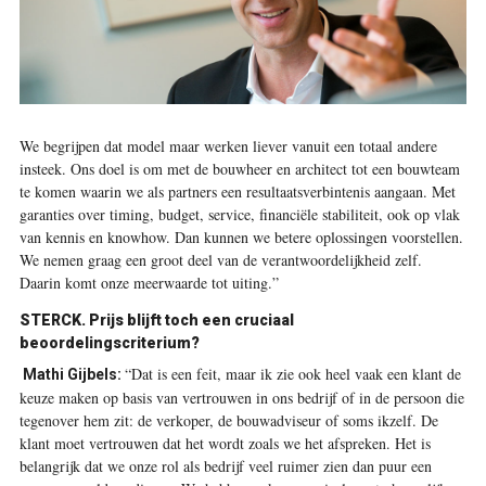
We begrijpen dat model maar werken liever vanuit een totaal andere
insteek. Ons doel is om met de bouwheer en architect tot een bouwteam
te komen waarin we als partners een resultaatsverbintenis aangaan. Met
garanties over timing, budget, service, financiële stabiliteit, ook op vlak
van kennis en knowhow. Dan kunnen we betere oplossingen voorstellen.
We nemen graag een groot deel van de verantwoordelijkheid zelf.
Daarin komt onze meerwaarde tot uiting.”
STERCK. Prijs blijft toch een cruciaal
beoordelingscriterium?
“Dat is een feit, maar ik zie ook heel vaak een klant de
Mathi Gijbels:
keuze maken op basis van vertrouwen in ons bedrijf of in de persoon die
tegenover hem zit: de verkoper, de bouwadviseur of soms ikzelf. De
klant moet vertrouwen dat het wordt zoals we het afspreken. Het is
belangrijk dat we onze rol als bedrijf veel ruimer zien dan puur een