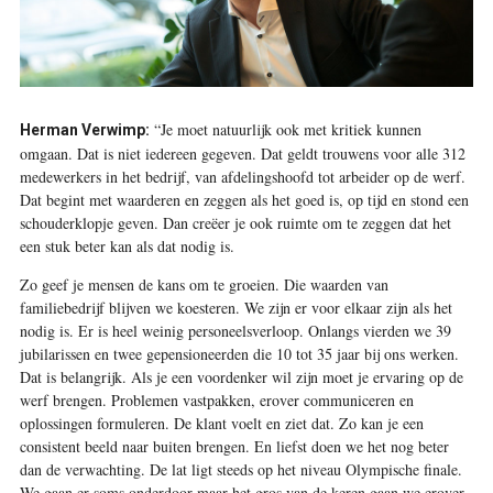
“Je moet natuurlijk ook met kritiek kunnen
Herman Verwimp:
omgaan. Dat is niet iedereen gegeven. Dat geldt trouwens voor alle 312
medewerkers in het bedrijf, van afdelingshoofd tot arbeider op de werf.
Dat begint met waarderen en zeggen als het goed is, op tijd en stond een
schouderklopje geven. Dan creëer je ook ruimte om te zeggen dat het
een stuk beter kan als dat nodig is.
Zo geef je mensen de kans om te groeien. Die waarden van
familiebedrijf blijven we koesteren. We zijn er voor elkaar zijn als het
nodig is. Er is heel weinig personeelsverloop. Onlangs vierden we 39
jubilarissen en twee gepensioneerden die 10 tot 35 jaar bij ons werken.
Dat is belangrijk. Als je een voordenker wil zijn moet je ervaring op de
werf brengen. Problemen vastpakken, erover communiceren en
oplossingen formuleren. De klant voelt en ziet dat. Zo kan je een
consistent beeld naar buiten brengen. En liefst doen we het nog beter
dan de verwachting. De lat ligt steeds op het niveau Olympische finale.
We gaan er soms onderdoor maar het gros van de keren gaan we erover.