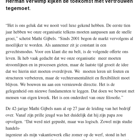
Herman Verwimp kijken de toekomst met vertrouwen
tegemoet.
“Het is ons geluk dat we nooit veel luxe gekend hebben. De eerste tien
jaar hebben we onze organisatie telkens moeten aanpassen aan de snelle
groei,” schetst Mathi Gijbels. “Sinds 2001 begon de markt vervolgens al
moeilijker te worden. Als aannemer zit je constant in een
gevechtsmodus. Voor een klant die nu belt, is de volgende offerte ons
leven. Ik heb vaak gedacht dat we onze organisatie meer moeten
stroomlijnen en in processen gieten, maar de laatste tijd groeit de idee
dat we hierin niet moeten overdrijven. We moeten leren uit fouten en
structuren verbeteren, maar de vechtersmentaliteit en flexibiliteit moet
blijven. We bouwen nu aan een vernieuwde directie. Het is de
gelegenheid om nieuwe fundamenten te leggen. Dat doen we bewust met
mensen van eigen kweek. Het is een onderdeel van onze filosofie.”
De 42-jarige Mathi Gijbels nam al op 27 jaar de leiding van het bedrijf
over. Vanaf zijn prille jeugd was het duidelijk dat hij zijn papa zou
opvolgen. “Dat werd niet gepusht, maar was logisch. Zowel mijn studie
handels-
ingenieur als mijn vakantiewerk elke zomer op de werf, stond in het