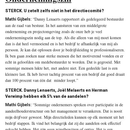
STERCK. U zetelt zelfs niet in het directiecomité?
“Danny Lenaerts rapporteert als gedelegeerd bestuurder
Mathi Gijbels:
aan de raad van bestuur. In het aansturen van een middelgrote
onderneming en projectomgeving zoals de onze heb je veel
ondernemingszin nodig aan de top. Als die alleen van mij moet komen
dan is dat heel vermoeiend en is het bedrijf te afhankelijk van mij als
persoon. Je kan dat oplossen door je bedrijfsleiding te professionaliseren.
Ik ben gaan zoeken naar sterke mensen die het motiverend vonden en er
echt in geloofden om medebestuurder te worden. Dat is gegroeid. Met
sommige mensen lukte het, met andere niet. Een gedeelde last is een
kleinere last. Ik heb liever tachtig procent van een bedrijf dat goed draait
dan 100 procent van één dat minder loopt.”
STERCK. Danny Lenaerts, Joël Melaerts en Herman
Verwimp hebben elk 5% van de aandelen?
“Sommige ondernemers spreken over participatie in de
Mathi Gijbels:
aandeelhouderstructuur om het management te verankeren. Dat is nooit
mijn drijfveer geweest. Mijn directieleden kunnen op elk moment uit het
bedrijf stappen. Ik vind het belangrijk dat zij die aandelen ook effectief
gekocht hebben. Het zijn geen winstbewijzen of opties. Het is een