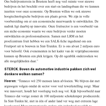
Ons bedrijventerrein in Brustem heeft nog veel ruimte voor nieuwe
bedrijven én het beschikt over een start-en landingsbaan die we kunnen
inzetten voor onze economie. Op Brustem willen we ook nieuwe
hoogtechnologische bedrijven een plaats geven. We zijn in volle
voorbereiding om er een economische meerwaarde te ontwikkelen. De
nadruk ligt daarbij op innovatie. Onze fruitsector is een voorbeeld van
een niche-economie waarin we onze bedrijven verder moeten
ontwikkelen en professionaliseren. Samen met LRM en het
proefcentrum fruit hebben we een SALK-fiche ingediend om een
Fruitport uit te bouwen in Sint-Truiden. Er is ons alvast 2 miljoen euro
voor beloofd. Ook evenementen in het kader van de vrijetijdseconomie
kunnen op Brustem een plek krijgen. Op dit ogenblik onderzoeken we
alle mogelijkheden daar.”
STERCK. Boven de automotive industrie pakken zich wel
donkere wolken samen?
“Tenneco wil 250 mensen laten afvloeien. We blijven dat met
Heeren:
argusogen volgen omdat de sector voor veel tewerkstelling zorgt. Maar
wie innoveert, houdt het voorlopig toch nog vol. Kijk bijvoorbeeld naar
Tenneco dat vorige zomer de 100 miljoenste schokdemper produceerde.
In Sint-Tuiden hè, niet in één of ander land ver weg met extreem lage
loonkosten! Maar internationale spelers zijn inderdaad moeilijk te