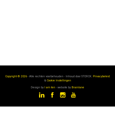
Copyright © 2026
- Alle rechten voorbehouden - Inhoud door
STERCK.
Privacybeleid
&
Cookie Instellingen
Design by
I am ten
- website by
Brainlane