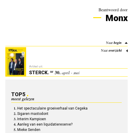
Beantwoord door
Monx
Naar
begin
Naar
overzicht
Artikel uit:
30.
nr
STERCK
.
april - mei
TOP5
meest gelezen
Het spectaculaire groeiverhaal van Cegeka
Sigaren mastodont
Interim Kampioen
Aanleg van een liquidatiereserve?
Mieke Senden