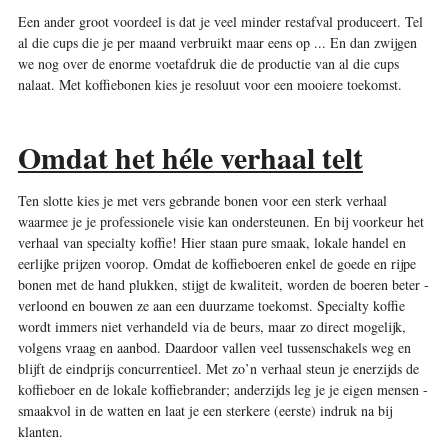
Een ander groot voordeel is dat je veel minder restafval produceert. Tel
al die cups die je per maand verbruikt maar eens op ... En dan ­zwijgen
we nog over de enorme ­voetafdruk die de productie van al die cups
nalaat. Met koffiebonen kies je resoluut voor een mooiere toekomst.
Omdat het héle verhaal telt
Ten slotte kies je met vers gebrande bonen voor een sterk verhaal
waarmee je je ­professionele visie kan ­ondersteunen. En bij ­voorkeur het
verhaal van specialty ­koffie! Hier staan pure smaak, lokale handel en
eerlijke prijzen voorop. Omdat de ­koffieboeren enkel de goede en rijpe
bonen met de hand plukken, stijgt de ­kwaliteit, worden de ­boeren beter ­
verloond en ­bouwen ze aan een duurzame ­toekomst. Specialty koffie
wordt immers niet verhandeld via de beurs, maar zo direct ­mogelijk,
volgens vraag en aanbod. Daardoor vallen veel ­tussenschakels weg en
blijft de ­eindprijs concurrentieel. Met zo’n verhaal steun je ­enerzijds de
koffieboer en de lokale ­koffiebrander; anderzijds leg je je eigen mensen ­
smaakvol in de watten en laat je een sterkere (eerste) indruk na bij
klanten.