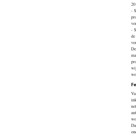
20
- 
pr
ve
- 
de
ve
De
ma
pr
wi
wo
Fe
Va
in
ne
au
wo
Da
on