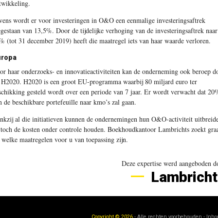
twikkeling.
vens wordt er voor investeringen in O&O een eenmalige investeringsaftrek
egestaan van 13,5%. Door de tijdelijke verhoging van de investeringsaftrek naar
% (tot 31 december 2019) heeft die maatregel iets van haar waarde verloren.
uropa
or haar onderzoeks- en innovatieactiviteiten kan de onderneming ook beroep d
 H2020. H2020 is een groot EU-programma waarbij 80 miljard euro ter
schikking gesteld wordt over een periode van 7 jaar. Er wordt verwacht dat 20
n de beschikbare portefeuille naar kmo’s zal gaan.
nkzij al die initiatieven kunnen de ondernemingen hun O&O-activiteit uitbreid
 toch de kosten onder controle houden. Boekhoudkantoor Lambrichts zoekt gra
t welke maatregelen voor u van toepassing zijn.
Deze expertise werd aangeboden d
Lambricht
Copyright © 2026
- Alle rechten voorbehouden - Inh