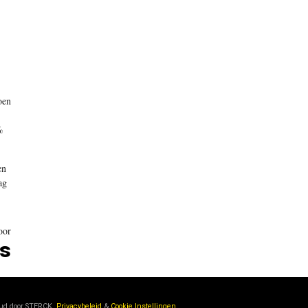
oen
%
en
ag
oor
s
oud door
STERCK.
Privacybeleid
&
Cookie Instellingen