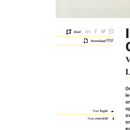
Deel:
Download
PDF
V
L
O
le
o
op
Naar
begin
ov
Naar
overzicht
o
ec