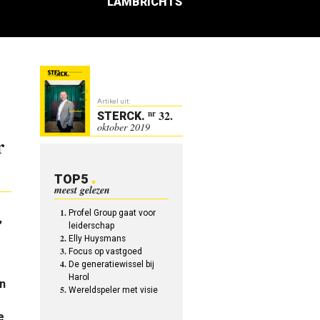
LAMBRICHTS
Artikel uit:
32.
nr
STERCK
.
oktober 2019
r
TOP5
meest gelezen
Profel Group gaat voor
,
leiderschap
Elly Huysmans
Focus op vastgoed
De generatiewissel bij
Harol
n
Wereldspeler met visie
e