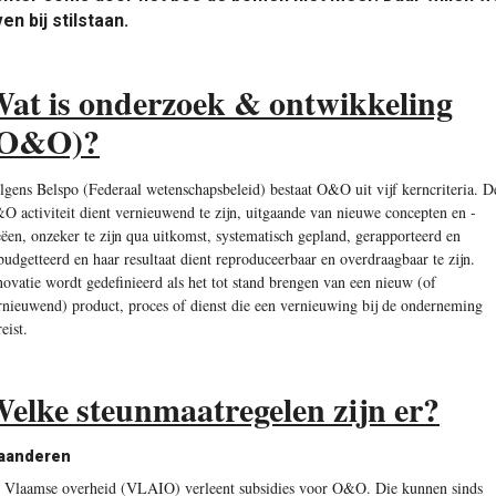
en bij stilstaan.
at is onderzoek & ontwikkeling
(O&O)?
lgens Belspo (Federaal wetenschapsbeleid) bestaat O&O uit vijf kerncriteria. D
O activiteit dient vernieuwend te zijn, uitgaande van nieuwe concepten en ­
eëen, onzeker te zijn qua uitkomst, systematisch gepland, gerapporteerd en
budgetteerd en haar resultaat dient reproduceerbaar en overdraagbaar te zijn.
novatie wordt gedefinieerd als het tot stand brengen van een nieuw (of
rnieuwend) product, proces of dienst die een vernieuwing bij de onderneming
eist.
elke steunmaatregelen zijn er?
aanderen
 Vlaamse overheid (VLAIO) verleent subsidies voor O&O. Die kunnen sinds