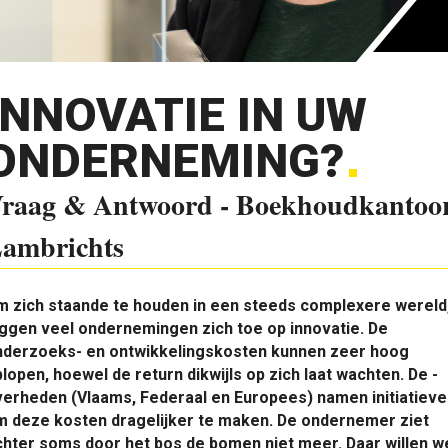
INNOVATIE IN UW
ONDERNEMING?
raag & Antwoord - Boekhoudkantoo
ambrichts
m zich staande te houden in een steeds complexere wereld
ggen veel ­ondernemingen zich toe op innovatie. De
nderzoeks- en ontwikkelingskosten ­kunnen zeer hoog
lopen, hoewel de return dikwijls op zich laat wachten. De ­
erheden (Vlaams, Federaal en Europees) namen initiatieve
m deze kosten dragelijker te maken. De ondernemer ziet
hter soms door het bos de bomen niet meer. Daar willen w