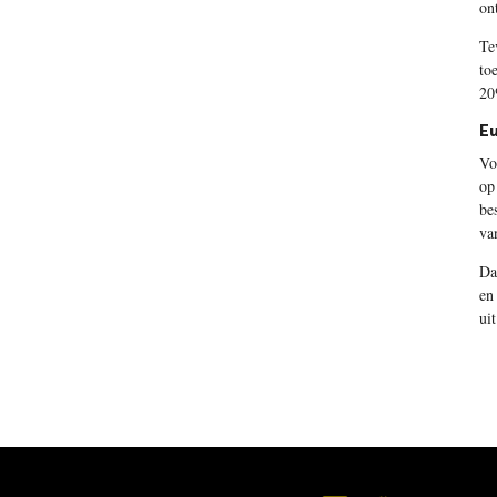
on
Te
to
20
E
Vo
op
be
va
Da
en
ui