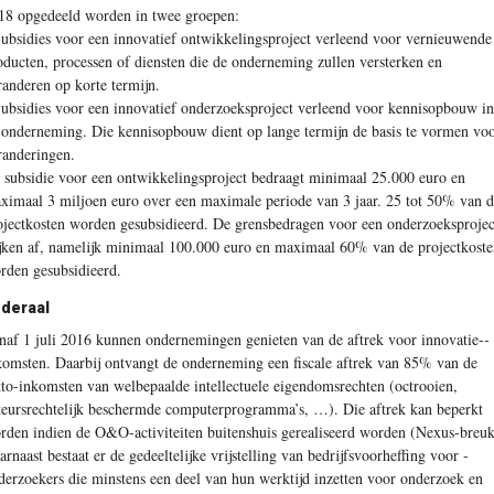
18 opgedeeld worden in twee groepen:
Subsidies voor een innovatief ontwikkelingsproject verleend voor vernieuwende
oducten, processen of diensten die de onderneming zullen versterken en
randeren op korte termijn.
Subsidies voor een innovatief onderzoeksproject verleend voor kennisopbouw in
 onderneming. Die kennisopbouw dient op lange termijn de basis te vormen vo
randeringen.
 subsidie voor een ontwikkelingsproject bedraagt minimaal 25.000 euro en
ximaal 3 miljoen euro over een maximale periode van 3 jaar. 25 tot 50% van 
ojectkosten worden gesubsidieerd. De grensbedragen voor een onderzoeksprojec
jken af, namelijk minimaal 100.000 euro en maximaal 60% van de projectkoste
rden gesubsidieerd.
deraal
naf 1 juli 2016 kunnen ondernemingen genieten van de aftrek voor innovatie-­
komsten. Daarbij ontvangt de onderneming een fiscale aftrek van 85% van de
tto-­inkomsten van welbepaalde intellectuele eigendomsrechten (octrooien,
teursrechtelijk beschermde computerprogramma’s, …). Die aftrek kan beperkt
rden indien de O&O-activiteiten buitenshuis gerealiseerd worden (Nexus-breuk
arnaast bestaat er de gedeeltelijke vrijstelling van bedrijfsvoorheffing voor ­
derzoekers die minstens een deel van hun werktijd inzetten voor onderzoek en