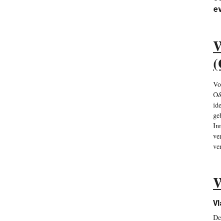
ev
W
Vo
O&
id
ge
In
ve
ver
W
Vl
De