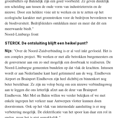
groenbuffers op Balendijk zijn een goed voorbeeld. Ze geven duidelijk
een scheiding aan tussen de oude vorm van industrieterrein en de
nieuwe. Door een heldere visie uit te werken en in te zetten op het
ecologische karakter met groenstroken voor de bedrijven bevorderen we
de biodiversiteit. Bedrijfsleiders ontdekken meer en meer dat dit een
meerwaarde biedt."
Noord-Limburgs front
STERCK. De ontsluiting blijft een heikel punt?
"Over de Noord-Zuidverbinding is er al veel inkt gevloeid. Het is
Nijs:
een complex project. We werken er met alle betrokken burgemeesters en
de gouverneur aan om zo snel mogelijk een doorbraak te realiseren. De
Noord-Limburgse gemeenten bundelen op dat vlak de krachten. Intussen
wordt er aan Nederlandse kant hard getimmerd aan de weg. Eindhoven
Airport en Brainport Eindhoven zijn heel dichtbij en binnenkort nog
beter bereikbaar. Ze zijn nu volop bezig om een nieuwe verbindingsweg
aan te leggen die ons letterlijk afzet aan de deur van Brainport
Eindhoven. Met Mol en Balen willen we verder bekijken of we met
enkele ingrepen het verkeer naar Antwerpen vlotter kunnen doen
doorstromen. Ook op het vlak van intermodale aansluiting is er nog
verbetering mogelijk. De elektrificatie van het spoor kan daar een rol in
spelen, maar het is niet gemakkelijk."