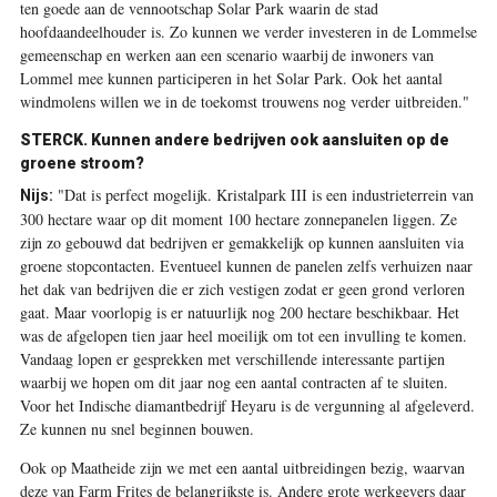
ten goede aan de vennootschap Solar Park waarin de stad
hoofdaandeelhouder is. Zo kunnen we verder investeren in de Lommelse
gemeenschap en werken aan een scenario waarbij de inwoners van
Lommel mee kunnen participeren in het Solar Park. Ook het aantal
windmolens willen we in de toekomst trouwens nog verder uitbreiden."
STERCK. Kunnen andere bedrijven ook aansluiten op de
groene stroom?
"Dat is perfect mogelijk. Kristalpark III is een industrieterrein van
Nijs:
300 hectare waar op dit moment 100 hectare zonnepanelen liggen. Ze
zijn zo gebouwd dat bedrijven er gemakkelijk op kunnen aansluiten via
groene stopcontacten. Eventueel kunnen de panelen zelfs verhuizen naar
het dak van bedrijven die er zich vestigen zodat er geen grond verloren
gaat. Maar voorlopig is er natuurlijk nog 200 hectare beschikbaar. Het
was de afgelopen tien jaar heel moeilijk om tot een invulling te komen.
Vandaag lopen er gesprekken met verschillende interessante partijen
waarbij we hopen om dit jaar nog een aantal contracten af te sluiten.
Voor het Indische diamantbedrijf Heyaru is de vergunning al afgeleverd.
Ze kunnen nu snel beginnen bouwen.
Ook op Maatheide zijn we met een aantal ­uitbreidingen bezig, waarvan
deze van Farm Frites de belangrijkste is. Andere grote werkgevers daar