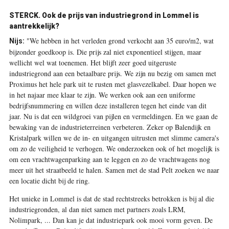
STERCK. Ook de prijs van industriegrond in Lommel is
aantrekkelijk?
"We hebben in het verleden grond verkocht aan 35 euro/m2, wat
Nijs:
bijzonder goedkoop is. Die prijs zal niet exponentieel stijgen, maar
wellicht wel wat toenemen. Het blijft zeer goed uitgeruste
industriegrond aan een betaalbare prijs. We zijn nu bezig om samen met
Proximus het hele park uit te rusten met glasvezelkabel. Daar hopen we
in het najaar mee klaar te zijn. We werken ook aan een uniforme
bedrijfsnummering en willen deze installeren tegen het einde van dit
jaar. Nu is dat een wildgroei van pijlen en vermeldingen. En we gaan de
bewaking van de industrieterreinen verbeteren. Zeker op Balendijk en
Kristalpark willen we de in- en uitgangen uitrusten met slimme camera's
om zo de veiligheid te verhogen. We onderzoeken ook of het mogelijk is
om een vrachtwagenparking aan te leggen en zo de vrachtwagens nog
meer uit het straatbeeld te halen. Samen met de stad Pelt zoeken we naar
een locatie dicht bij de ring.
Het unieke in Lommel is dat de stad rechtstreeks betrokken is bij al die
industriegronden, al dan niet samen met ­partners zoals LRM,
Nolimpark, ... Dan kan je dat industriepark ook mooi vorm geven. De