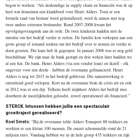
begon te werken. “Als deskundige in supply chain en financiën was ik op
heel wat domeinen een klankbord voor Henri Alders. Toen er een
formele raad van bestuur werd geïnstalleerd, werd ik samen met nog
twee andere externen bestuurder. Rond 2007-2008 kwam het
opvolgingsvraagstuk aan de orde. De twee ­kinderen hadden niet de
intentie om het bedrijf verder te zetten. De familie kon verkopen aan een
grote groep of iemand zoeken om het bedrijf over te nemen en verder te
doen groeien. Die kans heb ik gegrepen. In januari 2008 was er nog geld
beschikbaar. We zijn naar de bank gestapt en drie weken later hadden we
al een fiat. De bank, Henri Alders (via een vendor loan) en ikzelf - elk
ongeveer voor een derde - ­hebben de overname gefinancierd. Henri
Alders is nog tot 2015 in het bedrijf gebleven. Die samenwerking is
ontzettend goed verlopen. Kort na de overname brak de crisis uit en ook
in 2012 was er een dip. Telkens heeft mijnheer Alders het bedrijf mee
doorheen de moeilijkheden geloodst, zowel operationeel als financieel.”
STERCK. Intussen hebben jullie een spectaculair
groeitraject gerealiseerd?
“Bij de overname telde Alders Transport 88 trekkers en
Roel Smets:
werkten er een kleine 100 mensen. De omzet schommelde rond de 21
miljoen euro. Vandaag hebben we in de hele groep 435 trekkers en zijn