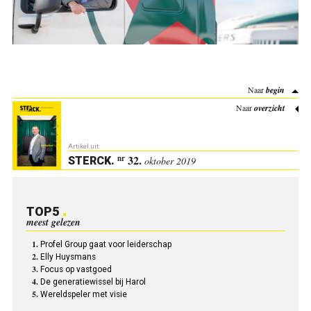
Naar
begin
Naar
overzicht
Artikel uit:
32.
nr
STERCK
.
oktober 2019
TOP5
meest gelezen
Profel Group gaat voor leiderschap
Elly Huysmans
Focus op vastgoed
De generatiewissel bij Harol
Wereldspeler met visie