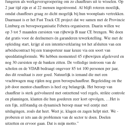
fungeren als werkgeversgroepering om zo chauffeurs uit te wisselen. Op
2 jaar tijd zijn er al 22 mensen ingestroomd. Al blijft roteren moeilijk,
omdat chauffeurs graag zo dicht mogelijk bij hun woonplaats vertrekken.
Daarnaast is er het Fast Track CE project dat we samen met de Provincie
Limburg en beroepsorganisatie Febetra organiseren. Daarin willen we
op 3 tot 5 maanden cursisten van rijbewijs B naar CE brengen. We doen
dat gratis voor de deelnemers én garanderen tewerkstelling. Wie met de
opleiding start, krijgt al een intentieverklaring tot het afsluiten van een
arbeidscontract bij een transporteur naar keuze via een soort van
speeddatingformule. We hebben momenteel 45 rijbewijzen afgeleverd en
nog 30 cursisten op de banken zitten. De volledige instroom van de
scholen en de VDAB bedraagt ongeveer 85 tot 100 personen per jaar,
dus dit resultaat is zeer goed. Natuurlijk is iemand die met een
vrachtwagen mag rijden nog geen beroepschauffeur. Begeleiding on the
job door mentor-chauffeurs is heel erg belangrijk. Het beroep van
chauffeur is sterk geëvolueerd met ontzettend veel regels, strikte controle
en planningen, klanten die hun goederen zeer kort opvolgen, …Het is
een fijn, zelfstandig en dynamisch beroep maar wel eentje met
uitdagingen, zoals dat heet. Weet je, klagen en zagen helpt niet. We ­
proberen er iets aan de problemen van de sector te doen. Doelen
uitzetten en ervoor gaan. Dat is mijn motto.”