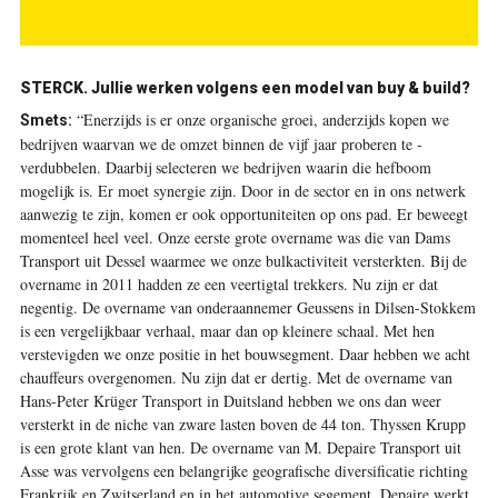
STERCK. Jullie werken volgens een model van buy & build?
“Enerzijds is er onze organische groei, anderzijds kopen we
Smets:
bedrijven waarvan we de omzet binnen de vijf jaar proberen te ­
verdubbelen. Daarbij selecteren we bedrijven waarin die hefboom
mogelijk is. Er moet synergie zijn. Door in de sector en in ons netwerk
aanwezig te zijn, komen er ook opportuniteiten op ons pad. Er beweegt
momenteel heel veel. Onze eerste grote overname was die van Dams
Transport uit Dessel waarmee we onze bulkactiviteit versterkten. Bij de
overname in 2011 hadden ze een veertigtal trekkers. Nu zijn er dat
negentig. De overname van onderaannemer Geussens in Dilsen-Stokkem
is een vergelijkbaar verhaal, maar dan op kleinere schaal. Met hen
verstevigden we onze positie in het bouwsegment. Daar hebben we acht
chauffeurs overgenomen. Nu zijn dat er dertig. Met de overname van
Hans-Peter Krüger Transport in Duitsland hebben we ons dan weer
versterkt in de niche van zware lasten boven de 44 ton. Thyssen Krupp
is een grote klant van hen. De overname van M. Depaire Transport uit
Asse was vervolgens een belangrijke ­geografische ­diversificatie richting
Frankrijk en Zwitserland en in het automotive segement. Depaire werkt