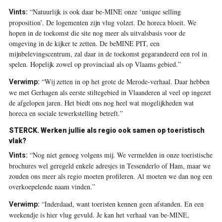
“Natuurlijk is ook daar be-MINE onze ‘unique selling
Vints:
proposition’. De logementen zijn vlug volzet. De horeca bloeit. We
hopen in de toekomst die site nog meer als uitvalsbasis voor de
omgeving in de kijker te zetten. De beMINE PIT, een
mijnbelevingscentrum, zal daar in de toekomst gegarandeerd een rol in
spelen. Hopelijk zowel op provinciaal als op Vlaams gebied.”
“Wij zetten in op het grote de Merode-verhaal. Daar hebben
Verwimp:
we met Gerhagen als eerste stiltegebied in Vlaanderen al veel op ingezet
de afgelopen jaren. Het biedt ons nog heel wat mogelijkheden wat
horeca en sociale tewerkstelling betreft.”
STERCK.
Werken jullie als regio ook samen op toeristisch
vlak?
“Nog niet genoeg volgens mij. We vermelden in onze toeristische
Vints:
brochures wel geregeld enkele adresjes in Tessenderlo of Ham, maar we
zouden ons meer als regio moeten profileren. Al moeten we dan nog een
overkoepelende naam vinden.”
“Inderdaad, want toeristen kennen geen afstanden. En een
Verwimp:
weekendje is hier vlug gevuld. Je kan het verhaal van be-MINE,