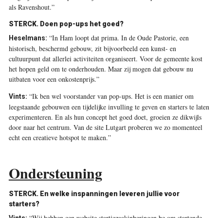
als Ravenshout.”
STERCK.
Doen pop-ups het goed?
“In Ham loopt dat prima. In de Oude Pastorie, een
Heselmans:
historisch, beschermd gebouw, zit bijvoorbeeld een kunst- en
cultuurpunt dat allerlei activiteiten organiseert. Voor de gemeente kost
het hopen geld om te onderhouden. Maar zij mogen dat gebouw nu
uitbaten voor een onkostenprijs.”
“Ik ben wel voorstander van pop-ups. Het is een manier om
Vints:
leegstaande gebouwen een tijdelijke invulling te geven en starters te laten
experimenteren. En als hun concept het goed doet, groeien ze dikwijls
door naar het centrum. Van de site Lutgart proberen we zo momenteel
echt een creatieve hotspot te maken.”
Ondersteuning
STERCK.
En welke inspanningen leveren jullie voor
starters?
“Wij hebben een website startjezaakinberingen.be om startende
Vints: