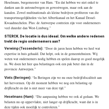
Heselmans, burgemeester van Ham. “En dat hebben we niet enkel te
danken aan de autosnelwegen en gewestwegen, maar ook aan de
kanalen. Zowel multinationals als kleine bedrijven profiteren van die
transportmogelijkheden via het Albertkanaal en het Kanaal Dessel-
Kwaadmechelen. Plus: de Antwerpse contreien zijn voor ondernemers
veel duurder dan West-Limburg.”
STERCK.
De locatie is dus ideaal. Om welke andere redenen
trekt de regio ondernemers aan?
“Door de jaren heen hebben we heel wat
Verwimp (Tessenderlo):
expertise in huis gehaald. Dat helpt, ook in de gemeentehuizen. Wij
weten wat ondernemers nodig hebben en spelen daarop zo goed mogelijk
in. We doen het hier qua belastingen ook een pak beter dan in de
provincie Antwerpen.”
“In Beringen zijn we nu onze bedrijfsfiscaliteit aan
Vints (Beringen):
het hervormen. Op dit moment hebben we nog een belasting op
drijfkracht en dat is niet meer van deze tijd.”
“Die aanpassing hebben we ook al gedaan. We
Heselmans (Ham):
belasten nu op oppervlakte, niet langer op drijfkracht, want dat is in
deze tijden ook moeilijk te controleren.”