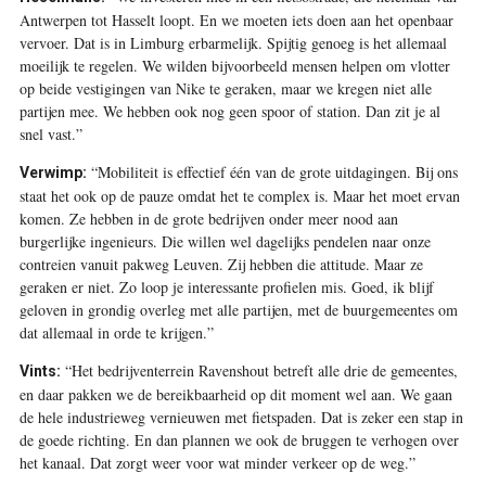
Antwerpen tot Hasselt loopt. En we moeten iets doen aan het openbaar
vervoer. Dat is in Limburg erbarmelijk. Spijtig genoeg is het allemaal
moeilijk te regelen. We wilden bijvoorbeeld mensen helpen om vlotter
op beide vestigingen van Nike te geraken, maar we kregen niet alle
partijen mee. We hebben ook nog geen spoor of station. Dan zit je al
snel vast.”
“Mobiliteit is effectief één van de grote uitdagingen. Bij ons
Verwimp:
staat het ook op de pauze omdat het te complex is. Maar het moet ervan
komen. Ze hebben in de grote bedrijven onder meer nood aan
burgerlijke ingenieurs. Die willen wel dagelijks pendelen naar onze
contreien vanuit pakweg Leuven. Zij hebben die attitude. Maar ze
geraken er niet. Zo loop je interessante profielen mis. Goed, ik blijf
geloven in grondig overleg met alle partijen, met de buurgemeentes om
dat allemaal in orde te krijgen.”
“Het bedrijventerrein Ravenshout betreft alle drie de gemeentes,
Vints:
en daar pakken we de bereikbaarheid op dit moment wel aan. We gaan
de hele industrieweg vernieuwen met fietspaden. Dat is zeker een stap in
de goede richting. En dan plannen we ook de bruggen te verhogen over
het kanaal. Dat zorgt weer voor wat minder verkeer op de weg.”