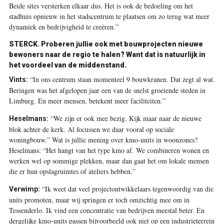
Beide sites versterken elkaar dus. Het is ook de bedoeling om het
stadhuis opnieuw in het stadscentrum te plaatsen om zo terug wat meer
dynamiek en bedrijvigheid te creëren.”
STERCK.
Proberen jullie ook met bouwprojecten nieuwe
bewoners naar de regio te halen? Want dat is natuurlijk in
het voordeel van de middenstand.
“In ons centrum staan momenteel 9 bouwkranen. Dat zegt al wat.
Vints:
Beringen was het afgelopen jaar een van de snelst groeiende steden in
Limburg. En meer mensen, betekent meer faciliteiten.”
“We zijn er ook mee bezig. Kijk maar naar de nieuwe
Heselmans:
blok achter de kerk. Al focussen we daar vooral op sociale
woningbouw.” Wat is jullie mening over kmo-units in woonzones?
Heselmans: “Het hangt van het type kmo af. We combineren wonen en
werken wel op sommige plekken, maar dan gaat het om lokale mensen
die er hun opslagruimtes of ateliers hebben.”
“Ik weet dat veel projectontwikkelaars tegenwoordig van die
Verwimp:
units promoten, maar wij springen er toch omzichtig mee om in
Tessenderlo. Ik vind een concentratie van bedrijven meestal beter. En
dergelijke kmo-units passen bijvoorbeeld ook niet op een industrieterrein