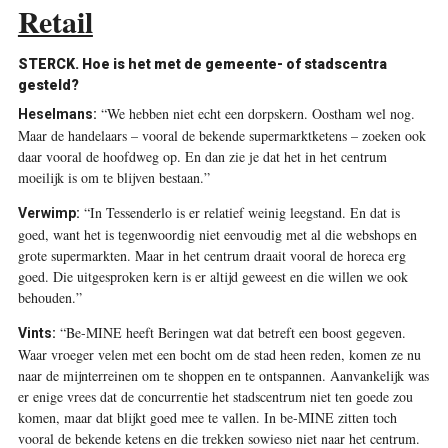
Retail
STERCK.
Hoe is het met de gemeente- of stadscentra
gesteld?
“We hebben niet echt een dorpskern. Oostham wel nog.
Heselmans:
Maar de handelaars – vooral de bekende supermarktketens – zoeken ook
daar vooral de hoofdweg op. En dan zie je dat het in het centrum
moeilijk is om te blijven bestaan.”
“In Tessenderlo is er relatief weinig leegstand. En dat is
Verwimp:
goed, want het is tegenwoordig niet eenvoudig met al die webshops en
grote supermarkten. Maar in het centrum draait vooral de horeca erg
goed. Die uitgesproken kern is er altijd geweest en die willen we ook
behouden.”
“Be-MINE heeft Beringen wat dat betreft een boost gegeven.
Vints:
Waar vroeger velen met een bocht om de stad heen reden, komen ze nu
naar de mijnterreinen om te shoppen en te ontspannen. Aanvankelijk was
er enige vrees dat de concurrentie het stadscentrum niet ten goede zou
komen, maar dat blijkt goed mee te vallen. In be-MINE zitten toch
vooral de bekende ketens en die trekken sowieso niet naar het centrum.