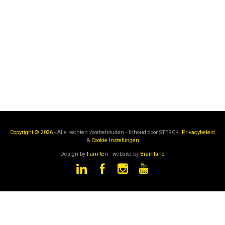
Copyright © 2026
- Alle rechten voorbehouden - Inhoud door
STERCK.
Privacybeleid
&
Cookie Instellingen
Design by
I am ten
- website by
Brainlane
STERCK
is een onderdeel van