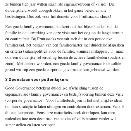
ze binnen tien jaar willen staan (de eigenaarsdroom of -visie). Die
duidelijkheid wordt doorgetrokken in het ganse beleid en alle
beslissingen. Dus ook voor het domein voor Fruitsnacks: check!
Een goede family governance betekent ook het bijeenhouden van de
familie in de uitwerking van deze visie met het oog op de lange termijn
en continuïteit. Bij Fruitsnacks vertaalt zich dit in een periodieke
familieraad, het bestaan van een familiecharter met duidelijke afspraken
en criteria (salarispolitiek voor de familie, wanneer instappen …), maar
ook een duidelijke rolverdeling tussen de actieve familieleden (ouders en
zoon). Met andere woorden, een goede family governance is de solide
grond waarop een goede corporate governance kan gebouwd worden.
3
Openstaan voor pottenkijkers
Good Governance betekent duidelijke afscheiding tussen de
eigenaarsvisie (family governance) en bedrijfsvoering binnen deze visie
(corporate governance). Voor familiebedrijven is het niet altijd evident
om hun strategie te laten uitdagen en controleren door externen. Vaak is
dit een leerproces. Eens deze maturiteitscheck doorlopen, kan men
nadenken hoe men deze raad van advies of zelfs bestuur verder wil
samenstellen en laten verlopen.