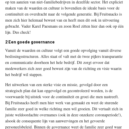
op ten aanzien van niet-familiebedrijven in dezelfde sector. Het expliciet
maken van de waarden en cultuur is bovendien de ideale basis voor de
continuïteit en overdracht naar de volgende generatie. Bij Fruitsnacks is
men zich hier helemaal bewust van en heeft men dit ook in uitvoering
gebracht. Vader Karel Paesmans en zoon Roel zitten hier dan ook op één
lijn. Dus check!
2 Een goede governance
Vanuit de waarden en cultuur volgt een goede opvolging vanuit diverse
beslissingsstructuren. Alles staat of valt met de twee pijlers transparantie
en communicatie doorheen het hele bedrijf. Dit zorgt ervoor dat
medewerkers zich zeer goed bewust zijn van de richting en visie waarin
het bedrijf wil stappen.
Het uitwerken van een sterke visie en missie, gevolgd door een
strategisch plan dat kan opgevolgd en gecontroleerd worden, is de
voorwaarde bij uitstek voor de continuïteit en groei die men nastreeft.
Bij Fruitsnacks heeft men hier werk van gemaakt en weet de sturende
familie zeer goed in welke richting men wil groeien. Dit vertaalt zich in
juiste weldoordachte overnames (ook in deze onzekere coronaperiode!),
alsook de consequente lijn van aanwervingen en het gevoerde
personeelsbeleid. Binnen de governance weet de familie zeer goed waar