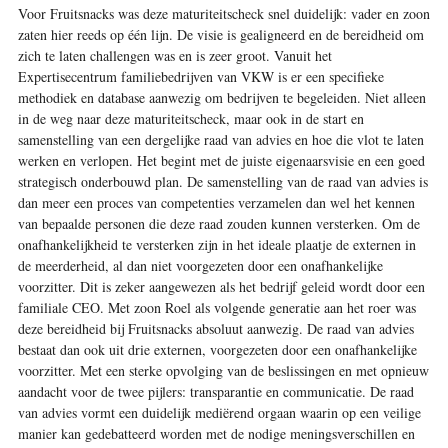
Voor Fruitsnacks was deze maturiteitscheck snel duidelijk: vader en zoon
zaten hier reeds op één lijn. De visie is gealigneerd en de bereidheid om
zich te laten challengen was en is zeer groot. Vanuit het
Expertisecentrum familiebedrijven van VKW is er een specifieke
methodiek en database aanwezig om bedrijven te begeleiden. Niet alleen
in de weg naar deze maturiteitscheck, maar ook in de start en
samenstelling van een dergelijke raad van advies en hoe die vlot te laten
werken en verlopen. Het begint met de juiste eigenaarsvisie en een goed
strategisch onderbouwd plan. De samenstelling van de raad van advies is
dan meer een proces van competenties verzamelen dan wel het kennen
van bepaalde personen die deze raad zouden kunnen versterken. Om de
onafhankelijkheid te versterken zijn in het ideale plaatje de externen in
de meerderheid, al dan niet voorgezeten door een onafhankelijke
voorzitter. Dit is zeker aangewezen als het bedrijf geleid wordt door een
familiale CEO. Met zoon Roel als volgende generatie aan het roer was
deze bereidheid bij Fruitsnacks absoluut aanwezig. De raad van advies
bestaat dan ook uit drie externen, voorgezeten door een onafhankelijke
voorzitter. Met een sterke opvolging van de beslissingen en met opnieuw
aandacht voor de twee pijlers: transparantie en communicatie. De raad
van advies vormt een duidelijk mediërend orgaan waarin op een veilige
manier kan gedebatteerd worden met de nodige meningsverschillen en