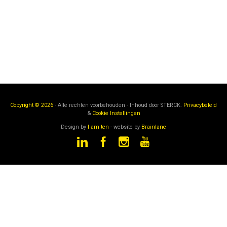
Copyright © 2026
- Alle rechten voorbehouden - Inhoud door
STERCK.
Privacybeleid
&
Cookie Instellingen
Design by
I am ten
- website by
Brainlane
STERCK
is een onderdeel van