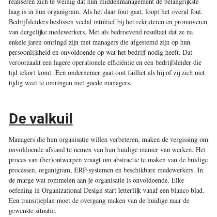
realiseren zich te weinig dat hun middenmanagement de belangrijkste
laag is in hun organigram. Als het daar fout gaat, loopt het overal fout.
Bedrijfsleiders beslissen veelal intuïtief bij het rekruteren en promoveren
van dergelijke medewerkers. Met als bedroevend resultaat dat ze na
enkele jaren omringd zijn met managers die afgestemd zijn op hun
persoonlijkheid en onvoldoende op wat het bedrijf nodig heeft. Dat
veroorzaakt een lagere operationele efficiëntie en een bedrijfsleider die
tijd tekort komt. Een ondernemer gaat ooit failliet als hij of zij zich niet
tijdig weet te omringen met goede managers.
De valkuil
Managers die hun organisatie willen verbeteren, maken de vergissing om
onvoldoende afstand te nemen van hun huidige manier van werken. Het
proces van (her)ontwerpen vraagt om abstractie te maken van de huidige
processen, organigram, ERP-systemen en beschikbare medewerkers. In
de marge wat rommelen aan je organisatie is onvoldoende. Elke
oefening in Organizational Design start letterlijk vanaf een blanco blad.
Een transitieplan moet de overgang maken van de huidige naar de
gewenste situatie.