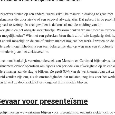
rkgevers dienen op een andere, warm-zakelijke manier in dialoog te gaan met
rknemers die door ziekte of een ongeval afwezig zijn. Dat gebeurt in de praktij
g veel te weinig. In veel gevallen is de kous af met de melding van de
wezigheid en het obligate ziektebriefje. Waarom denken we niet meer in termen
n mogelijkheden? Wie met een gebroken been thuis zit of wie langdurig ziek is,
n en wil mogelijk op de ene of andere manier nog aan het werk. Inzetten op de
sterende mogelijkheden is een zeer belangrijke stap op weg naar een structurele
rmindering van het ziekteverzuim.
t een onafhankelijk verzuimonderzoek van Mensura en Certimed blijkt alvast da
rknemers ervoor openstaan om tijdens een periode van afwezigheid op de ene o
dere manier aan de slag te blijven. Zo geeft 83% van de werknemers aan dat ze
reid zouden zijn om, als de omstandigheden dat toelaten, nog iets voor het werk
en terwijl ze door ziekte of een ongeval thuis moeten blijven.
evaar voor presenteïsme
gelijk moeten we waakzaam blijven voor presenteïsme: ondanks ziekte toch de 