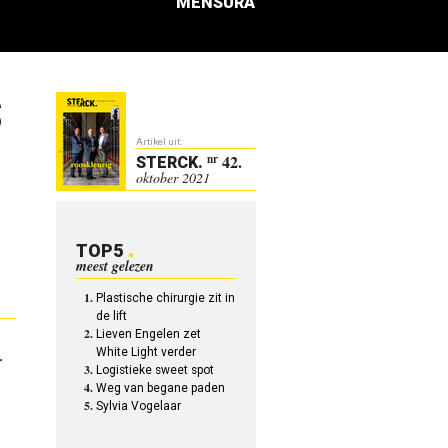
MENSURA
S
Artikel uit:
42.
nr
STERCK
.
oktober 2021
TOP5
meest gelezen
Plastische chirurgie zit in
de lift
Lieven Engelen zet
White Light verder
.
Logistieke sweet spot
Weg van begane paden
Sylvia Vogelaar