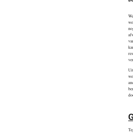
We
we
no
af
va
ka
re
ve
Ui
we
an
be
do
G
Te