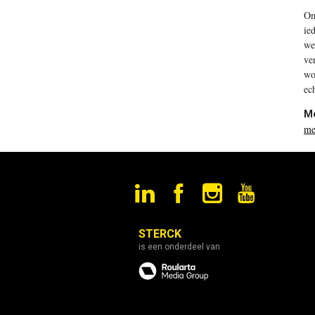
Om
ie
we
ve
wo
ec
M
me
STERCK
is een onderdeel van