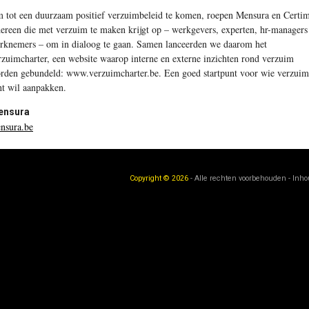
 tot een duurzaam positief verzuimbeleid te komen, roepen Mensura en Certi
dereen die met verzuim te maken krijgt op – werkgevers, experten, hr-managers
rknemers – om in dialoog te gaan. Samen lanceerden we daarom het
rzuimcharter, een website waarop interne en externe inzichten rond verzuim
rden gebundeld: www.verzuimcharter.be. Een goed startpunt voor wie verzuim
ht wil aanpakken.
ensura
nsura.be
Copyright © 2026
- Alle rechten voorbehouden - Inh