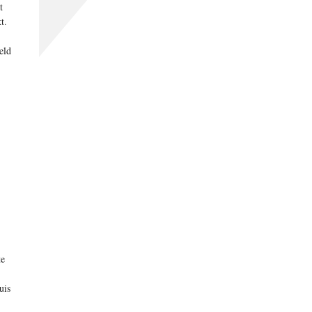
t
t.
eld
te
uis