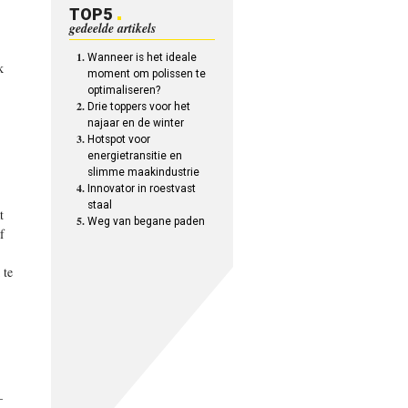
TOP5
gedeelde artikels
Wanneer is het ideale
k
moment om polissen te
optimaliseren?
Drie toppers voor het
najaar en de winter
Hotspot voor
energietransitie en
slimme maakindustrie
Innovator in roestvast
staal
t
Weg van begane paden
f
 te
–