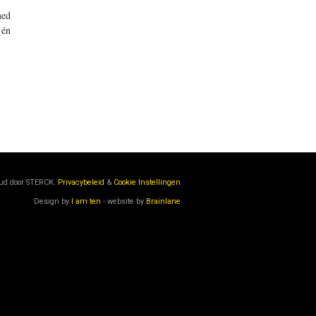
med
 én
oud door
STERCK.
Privacybeleid
&
Cookie Instellingen
Design by
I am ten
- website by
Brainlane