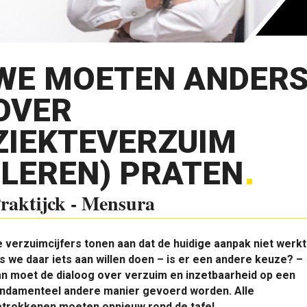
WE MOETEN ANDER
OVER
ZIEKTEVERZUIM
(LEREN) PRATEN
raktijck - Mensura
e verzuimcijfers tonen aan dat de huidige aanpak niet werkt
s we daar iets aan willen doen – is er een andere keuze? –
n moet de dialoog over verzuim en inzetbaarheid op een
undamenteel andere manier gevoerd worden. Alle
etrokkenen moeten opnieuw rond de tafel.