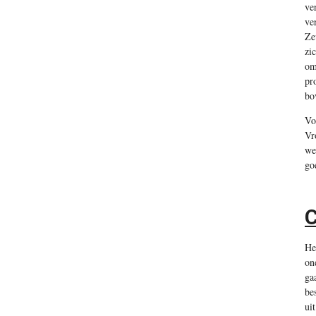
ve
ve
Ze
zi
om
pr
bo
Vo
Vr
we
go
C
He
on
ga
be
ui