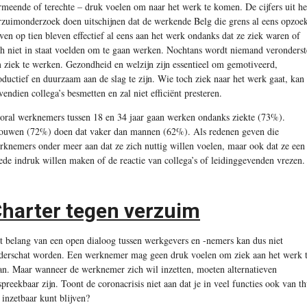
rmeende of terechte – druk voelen om naar het werk te komen. De cijfers uit he
rzuimonderzoek doen uitschijnen dat de werkende Belg die grens al eens opzoek
ven op tien bleven effectief al eens aan het werk ondanks dat ze ziek waren of
ch niet in staat voelden om te gaan werken. Nochtans wordt niemand veronderst
 ziek te werken. Gezondheid en welzijn zijn essentieel om gemotiveerd,
oductief en duurzaam aan de slag te zijn. Wie toch ziek naar het werk gaat, kan
vendien collega’s besmetten en zal niet efficiënt presteren.
oral werknemers tussen 18 en 34 jaar gaan werken ondanks ziekte (73%).
ouwen (72%) doen dat vaker dan mannen (62%). Als redenen geven die
rknemers onder meer aan dat ze zich nuttig willen voelen, maar ook dat ze een
ede indruk willen maken of de reactie van collega’s of leidinggevenden vrezen.
harter tegen verzuim
t belang van een open dialoog tussen werkgevers en -nemers kan dus niet
derschat worden. Een werknemer mag geen druk voelen om ziek aan het werk 
an. Maar wanneer de werknemer zich wil inzetten, moeten alternatieven
spreekbaar zijn. Toont de coronacrisis niet aan dat je in veel functies ook van th
t inzetbaar kunt blijven?