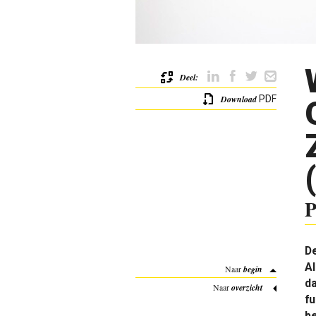
Deel:
Download
PDF
P
D
Al
Naar
begin
da
Naar
overzicht
f
b