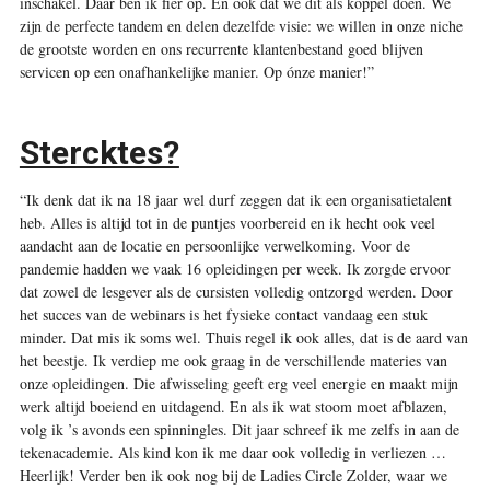
inschakel. Daar ben ik fier op. En ook dat we dit als koppel doen. We
zijn de perfecte tandem en delen dezelfde visie: we willen in onze niche
de grootste worden en ons recurrente klantenbestand goed blijven
servicen op een onafhankelijke manier. Op ónze manier!”
Stercktes?
“Ik denk dat ik na 18 jaar wel durf zeggen dat ik een organisatietalent
heb. Alles is altijd tot in de puntjes voorbereid en ik hecht ook veel
aandacht aan de locatie en persoonlijke verwelkoming. Voor de
pandemie hadden we vaak 16 opleidingen per week. Ik zorgde ervoor
dat zowel de lesgever als de cursisten volledig ontzorgd werden. Door
het succes van de webinars is het fysieke contact vandaag een stuk
minder. Dat mis ik soms wel. Thuis regel ik ook alles, dat is de aard van
het beestje. Ik verdiep me ook graag in de verschillende materies van
onze opleidingen. Die afwisseling geeft erg veel energie en maakt mijn
werk altijd boeiend en uitdagend. En als ik wat stoom moet afblazen,
volg ik ’s avonds een spinningles. Dit jaar schreef ik me zelfs in aan de
tekenacademie. Als kind kon ik me daar ook volledig in verliezen …
Heerlijk! Verder ben ik ook nog bij de Ladies Circle Zolder, waar we