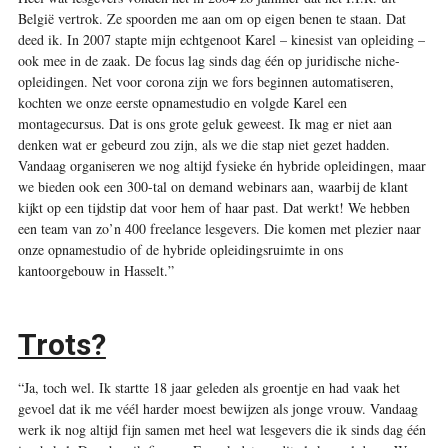
België vertrok. Ze spoorden me aan om op eigen benen te staan. Dat
deed ik. In 2007 stapte mijn echtgenoot Karel – kinesist van opleiding –
ook mee in de zaak. De focus lag sinds dag één op juridische niche-
opleidingen. Net voor corona zijn we fors beginnen automatiseren,
kochten we onze eerste opnamestudio en volgde Karel een
montagecursus. Dat is ons grote geluk geweest. Ik mag er niet aan
denken wat er gebeurd zou zijn, als we die stap niet gezet hadden.
Vandaag organiseren we nog altijd fysieke én hybride opleidingen, maar
we bieden ook een 300-tal on demand webinars aan, waarbij de klant
kijkt op een tijdstip dat voor hem of haar past. Dat werkt! We hebben
een team van zo’n 400 freelance lesgevers. Die komen met plezier naar
onze opnamestudio of de hybride opleidingsruimte in ons
kantoorgebouw in Hasselt.”
Trots?
“Ja, toch wel. Ik startte 18 jaar geleden als groentje en had vaak het
gevoel dat ik me véél harder moest bewijzen als jonge vrouw. Vandaag
werk ik nog altijd fijn samen met heel wat lesgevers die ik sinds dag één