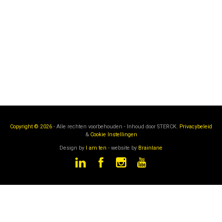
Copyright © 2026
- Alle rechten voorbehouden - Inhoud door
STERCK.
Privacybeleid
&
Cookie Instellingen
Design by
I am ten
- website by
Brainlane
STERCK
is een onderdeel van