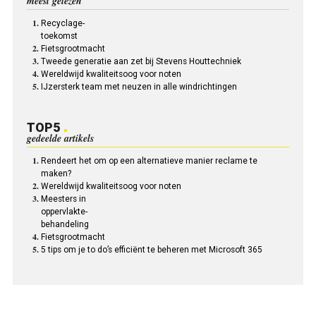
meest gelezen
Recyclage-
toekomst
Fietsgrootmacht
Tweede generatie aan zet bij Stevens Houttechniek
Wereldwijd kwaliteitsoog voor noten
IJzersterk team met neuzen in alle windrichtingen
TOP5
gedeelde artikels
Rendeert het om op een alternatieve manier reclame te
maken?
Wereldwijd kwaliteitsoog voor noten
Meesters in
oppervlakte-
behandeling
Fietsgrootmacht
5 tips om je to do’s efficiënt te beheren met Microsoft 365