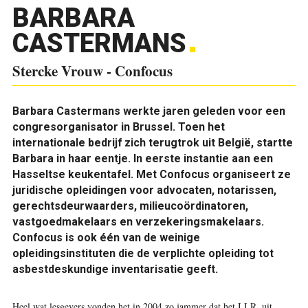
BARBARA
CASTERMANS
Stercke Vrouw - Confocus
Barbara Castermans werkte jaren geleden voor een
congresorganisator in Brussel. Toen het
internationale bedrijf zich terugtrok uit België, startte
Barbara in haar eentje. In eerste instantie aan een
Hasseltse keukentafel. Met Confocus organiseert ze
juridische opleidingen voor advocaten, notarissen,
gerechtsdeurwaarders, milieucoördinatoren,
vastgoedmakelaars en verzekeringsmakelaars.
Confocus is ook één van de weinige
opleidingsinstituten die de verplichte opleiding tot
asbestdeskundige inventarisatie geeft.
H
eel wat lesgevers vonden het in 2004 zo jammer dat het I.I.R. uit