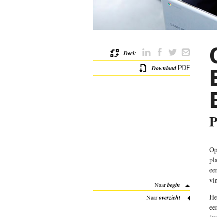
Deel:
Download
PDF
P
Op
pl
ee
vi
Naar
begin
He
Naar
overzicht
ee