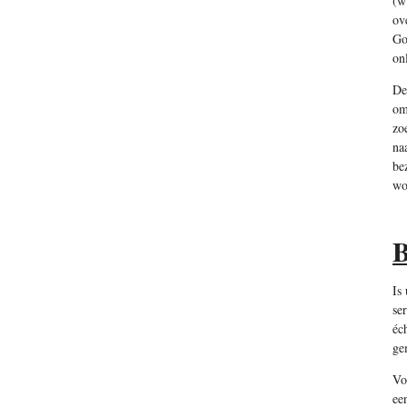
(w
ov
Go
on
De
om
zo
na
be
wo
B
Is
se
éc
ge
Vo
ee