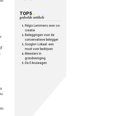
tie
TOP5
gedeelde artikels
Régis Lemmens over co-
creatie
Beleggingen voor de
n
conservatieve belegger
Google+ Lokaal: een
jf
must voor bedrijven
e.
Meesters in
grondreiniging
De E-kruiwagen
nu
zo
als