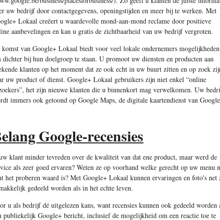
ww.google.be/business/placesforbusiness/). Zo geeft u klanten de juiste informa
er uw bedrijf door contactgegevens, openingstijden en meer bij te werken. Met
ogle+ Lokaal creëert u waardevolle mond-aan-mond reclame door positieve
line aanbevelingen en kan u gratis de zichtbaarheid van uw bedrijf vergroten.
 komst van Google+ Lokaal biedt voor veel lokale ondernemers mogelijkheden
 dichter bij hun doelgroep te staan. U promoot uw diensten en producten aan
ekende klanten op het moment dat ze ook echt in uw buurt zitten en op zoek zij
ar uw product of dienst. Google+ Lokaal gebruikers zijn niet enkel “online
zoekers”, het zijn nieuwe klanten die u binnenkort mag verwelkomen. Uw bedri
rdt immers ook getoond op Google Maps, de digitale kaartendienst van Googl
elang Google-recensies
 uw klant minder tevreden over de kwaliteit van dat ene product, maar werd de
rvice als zeer goed ervaren? Weten ze op voorhand welke gerecht op uw menu 
ht het proberen waard is? Met Google+ Lokaal kunnen ervaringen en foto's net 
makkelijk gedeeld worden als in het echte leven.
or u als bedrijf dé uitgelezen kans, want recensies kunnen ook gedeeld worden 
n publiekelijk Google+ bericht, inclusief de mogelijkheid om een reactie toe te