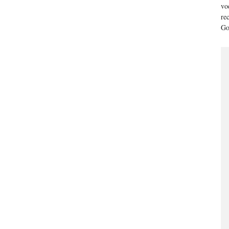
vo
re
Go