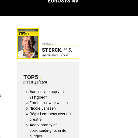
EUROSYS NV
Artikel uit:
5.
nr
STERCK
.
april-mei 2014
TOP5
meest gelezen
Aan- en verkoop van
n
vastgoed?
Emotie op twee wielen
Nicole Janssen
Régis Lemmens over co-
creatie
Accountancy en
boekhouding tot in de
puntjes