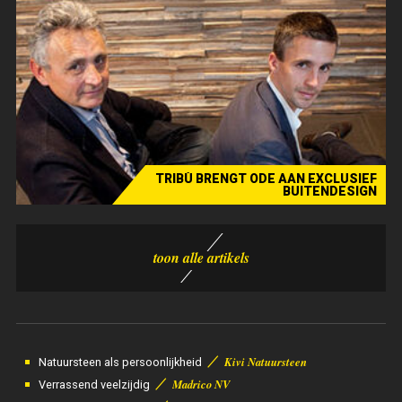
TRIBÙ BRENGT ODE AAN EXCLUSIEF
BUITENDESIGN
Over de Grenzen: thuis in Indonesië en China
⁄
Kivi Natuursteen
Natuursteen als persoonlijkheid
⁄
Madrico NV
Verrassend veelzijdig