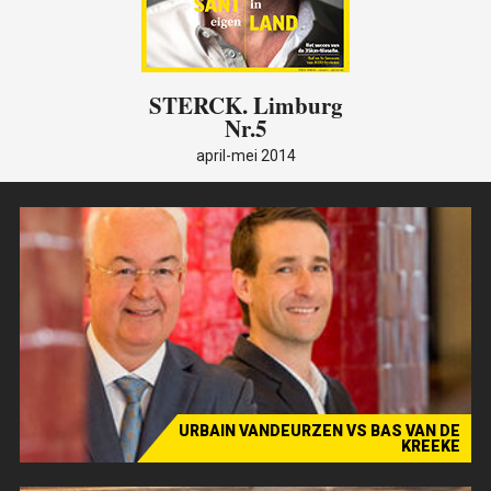
STERCK
. Limburg
Nr.5
april-mei 2014
URBAIN VANDEURZEN VS BAS VAN DE
KREEKE
De Dubbel: jong geweld tegen de levende legende