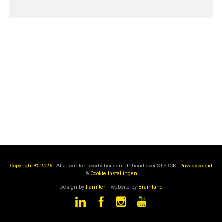
Copyright © 2026
- Alle rechten voorbehouden - Inhoud door
STERCK.
Privacybeleid
&
Cookie Instellingen
Design by
I am ten
- website by
Brainlane