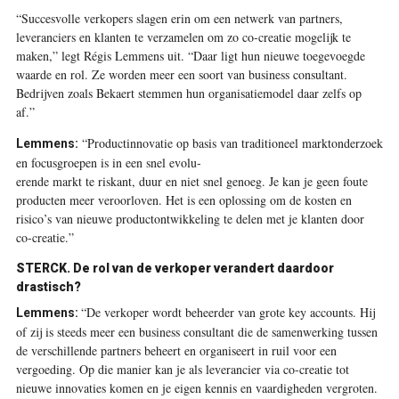
“Succesvolle verkopers slagen erin om een netwerk van partners,
leveranciers en klanten te verzamelen om zo co-creatie mogelijk te
maken,” legt Régis Lemmens uit. “Daar ligt hun nieuwe toegevoegde
waarde en rol. Ze worden meer een soort van business consultant.
Bedrijven zoals Bekaert stemmen hun organisatiemodel daar zelfs op
af.”
“Productinnovatie op basis van traditioneel marktonderzoek
Lemmens:
en focusgroepen is in een snel evolu-
erende markt te riskant, duur en niet snel genoeg. Je kan je geen foute
producten meer veroorloven. Het is een oplossing om de kosten en
risico’s van nieuwe productontwikkeling te delen met je klanten door
co-creatie.”
STERCK. De rol van de verkoper verandert daardoor
drastisch?
“De verkoper wordt beheerder van grote key accounts. Hij
Lemmens:
of zij is steeds meer een business consultant die de samenwerking tussen
de verschillende partners beheert en organiseert in ruil voor een
vergoeding. Op die manier kan je als leverancier via co-creatie tot
nieuwe innovaties komen en je eigen kennis en vaardigheden vergroten.