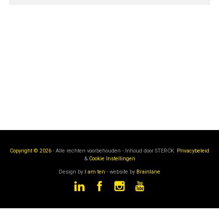
Copyright © 2026
- Alle rechten voorbehouden - Inhoud door
STERCK.
Privacybeleid
&
Cookie Instellingen
Design by
I am ten
- website by
Brainlane