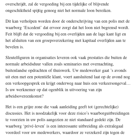
overschrijdt, zal de vergoeding bij een tijdelijke of blijvende
ongeschiktheid spijtig genoeg niet het normale loon bereiken.
Dit kan verholpen worden door de onderschrijving van een polis met de
waarborg ‘Excedent’ dat ervoor zorgt dat het loon niet begrensd wordt.
Feit blijft dat de vergoeding bij een overlijden aan de lage kant ligt en
het afsluiten van een groepsverzekering met kapitaal overlijden aan te
bevelen is.
Sleutelfiguren in organisaties leveren ook vaak prestaties die buiten de
normale arbeidsduur vallen zoals seminaries met overnachting,
buitenlandse opdrachten of thuiswerk. Uw medewerker gaat ’s avonds
uit eten met een potentiële klant, voert aansluitend laat op de avond nog
een verkoopgesprek en krijgt onderweg naar huis een verkeersongeval…
Is uw werknemer op dat ogenblik in uitvoering van zijn
arbeidsovereenkomst?
Het is een grijze zone die vaak aanleiding geeft tot (gerechtelijke)
discussies. Het is noodzakelijk voor deze risico’s waarborguitbreidingen
te voorzien in uw polis aangezien ze niet standaard gedekt zijn. De
waarborg ‘privé-leven’ is een interessante uitbreiding als extralegaal
voordeel voor uw medewerkers, waardoor ze verzekerd zijn tegen de